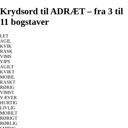
Krydsord til ADRÆT – fra 3 til
11 bogstaver
LET
AGIL
KVIK
RASK
VIMS
VIPS
AGILT
KVIKT
MOBIL
RASKT
RØRIG
VIMST
VÆVER
HURTIG
LIVLIG
MOBILT
RØRIGT
RØRLIG