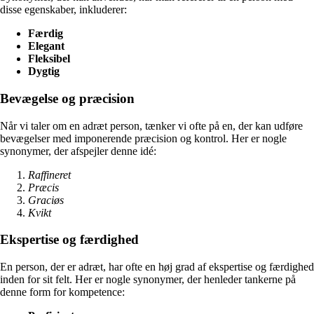
disse egenskaber, inkluderer:
Færdig
Elegant
Fleksibel
Dygtig
Bevægelse og præcision
Når vi taler om en adræt person, tænker vi ofte på en, der kan udføre
bevægelser med imponerende præcision og kontrol. Her er nogle
synonymer, der afspejler denne idé:
Raffineret
Præcis
Graciøs
Kvikt
Ekspertise og færdighed
En person, der er adræt, har ofte en høj grad af ekspertise og færdighed
inden for sit felt. Her er nogle synonymer, der henleder tankerne på
denne form for kompetence: