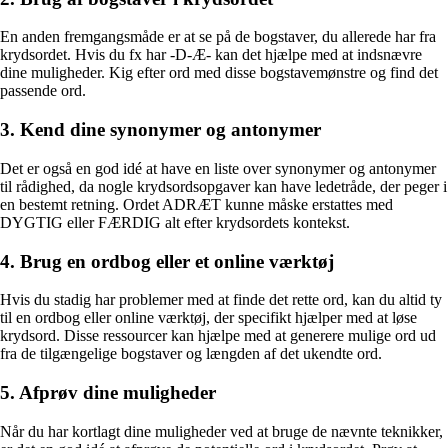
En anden fremgangsmåde er at se på de bogstaver, du allerede har fra
krydsordet. Hvis du fx har -D-Æ- kan det hjælpe med at indsnævre
dine muligheder. Kig efter ord med disse bogstavemønstre og find det
passende ord.
3. Kend dine synonymer og antonymer
Det er også en god idé at have en liste over synonymer og antonymer
til rådighed, da nogle krydsordsopgaver kan have ledetråde, der peger i
en bestemt retning. Ordet ADRÆT kunne måske erstattes med
DYGTIG eller FÆRDIG alt efter krydsordets kontekst.
4. Brug en ordbog eller et online værktøj
Hvis du stadig har problemer med at finde det rette ord, kan du altid ty
til en ordbog eller online værktøj, der specifikt hjælper med at løse
krydsord. Disse ressourcer kan hjælpe med at generere mulige ord ud
fra de tilgængelige bogstaver og længden af det ukendte ord.
5. Afprøv dine muligheder
Når du har kortlagt dine muligheder ved at bruge de nævnte teknikker,