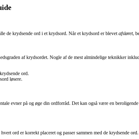
uide
 alle de krydsende ord i et krydsord. Når et krydsord er blevet
afsløret
, b
edsgraden af krydsordet. Nogle af de mest almindelige teknikker inklud
l krydsende ord.
sord løsere.
ntale evner på og øge din ordforråd. Det kan også være en beroligende 
or hvert ord er korrekt placeret og passer sammen med de krydsende ord. 