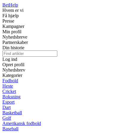
Bet
Help
Hvem er vi
Få hjælp
Presse
Kampagner
Min profil
Nyhedsbreve
Partnerskaber
Din historie
Log ind
Opret profil
Nyhedsbrev
Kategorier
Fodbold
Heste
Cricket
Boksning
Esport
Dart
Basketball
Golf
Amerikansk fodbold
Baseball