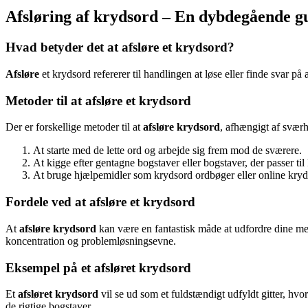
Afsløring af krydsord – En dybdegående g
Hvad betyder det at afsløre et krydsord?
Afsløre
et krydsord refererer til handlingen at løse eller finde svar på
Metoder til at afsløre et krydsord
Der er forskellige metoder til at
afsløre krydsord
, afhængigt af sværh
At starte med de lette ord og arbejde sig frem mod de sværere.
At kigge efter gentagne bogstaver eller bogstaver, der passer ti
At bruge hjælpemidler som krydsord ordbøger eller online kryd
Fordele ved at afsløre et krydsord
At
afsløre krydsord
kan være en fantastisk måde at udfordre dine me
koncentration og problemløsningsevne.
Eksempel på et afsløret krydsord
Et
afsløret krydsord
vil se ud som et fuldstændigt udfyldt gitter, hv
de rigtige bogstaver.