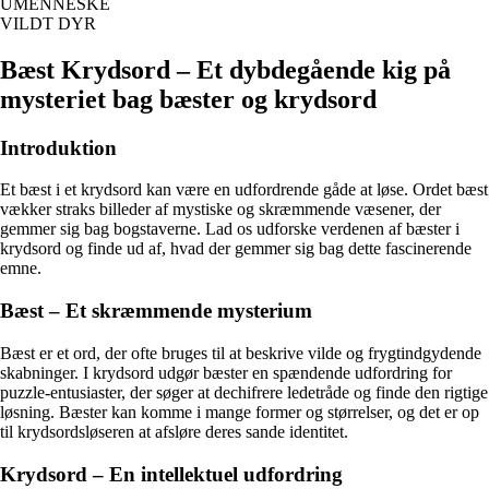
UMENNESKE
VILDT DYR
Bæst Krydsord – Et dybdegående kig på
mysteriet bag bæster og krydsord
Introduktion
Et bæst i et krydsord kan være en udfordrende gåde at løse. Ordet bæst
vækker straks billeder af mystiske og skræmmende væsener, der
gemmer sig bag bogstaverne. Lad os udforske verdenen af bæster i
krydsord og finde ud af, hvad der gemmer sig bag dette fascinerende
emne.
Bæst – Et skræmmende mysterium
Bæst er et ord, der ofte bruges til at beskrive vilde og frygtindgydende
skabninger. I krydsord udgør bæster en spændende udfordring for
puzzle-entusiaster, der søger at dechifrere ledetråde og finde den rigtige
løsning. Bæster kan komme i mange former og størrelser, og det er op
til krydsordsløseren at afsløre deres sande identitet.
Krydsord – En intellektuel udfordring