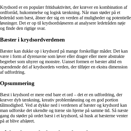
Krydsord er en populær fritidsaktivitet, der kræver en kombination af
ordforråd, hukommelse og logisk tænkning. Når man støder på et
ledetråd som bæst, åbner der sig en verden af muligheder og potentielle
løsninger. Det er op til krydsordsløseren at analysere ledetråden nøje
og finde den rigtige svar.
Bæster i krydsordverdenen
Bæster kan dukke op i krydsord på mange forskellige måder. Det kan
være i form af dyrenavne som løver eller drager eller mere abstrakte
begreber som uhyrer og monstre. Uanset formen er bæster altid en
spændende del af krydsordets verden, der tilføjer en ekstra dimension
af udfordring.
Opsummering
Bæst i krydsord er mere end bare et ord – det er en udfordring, der
kræver dyb tænkning, kreativ problemløsning og en god portion
tålmodighed. Ved at dykke ned i verdenen af bæster og krydsord kan
man udforske det ukendte og træne sin hjerne på samme tid. Så næste
gang du støder på ordet bæst i et krydsord, så husk at bæsterne venter
på at blive afsløret.