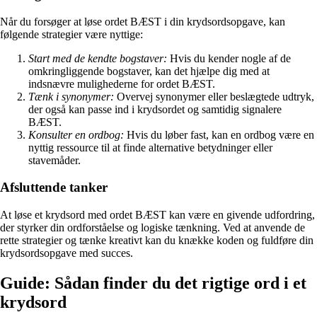
Når du forsøger at løse ordet BÆST i din krydsordsopgave, kan
følgende strategier være nyttige:
Start med de kendte bogstaver:
Hvis du kender nogle af de
omkringliggende bogstaver, kan det hjælpe dig med at
indsnævre mulighederne for ordet BÆST.
Tænk i synonymer:
Overvej synonymer eller beslægtede udtryk,
der også kan passe ind i krydsordet og samtidig signalere
BÆST.
Konsulter en ordbog:
Hvis du løber fast, kan en ordbog være en
nyttig ressource til at finde alternative betydninger eller
stavemåder.
Afsluttende tanker
At løse et krydsord med ordet BÆST kan være en givende udfordring,
der styrker din ordforståelse og logiske tænkning. Ved at anvende de
rette strategier og tænke kreativt kan du knække koden og fuldføre din
krydsordsopgave med succes.
Guide: Sådan finder du det rigtige ord i et
krydsord