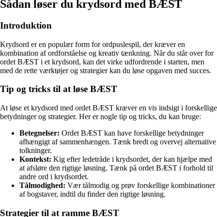
Sådan løser du krydsord med BÆST
Introduktion
Krydsord er en populær form for ordpuslespil, der kræver en
kombination af ordforståelse og kreativ tænkning. Når du står over for
ordet BÆST i et krydsord, kan det virke udfordrende i starten, men
med de rette værktøjer og strategier kan du løse opgaven med succes.
Tip og tricks til at løse BÆST
At løse et krydsord med ordet BÆST kræver en vis indsigt i forskellige
betydninger og strategier. Her er nogle tip og tricks, du kan bruge:
Betegnelser:
Ordet BÆST kan have forskellige betydninger
afhængigt af sammenhængen. Tænk bredt og overvej alternative
tolkninger.
Kontekst:
Kig efter ledetråde i krydsordet, der kan hjælpe med
at afsløre den rigtige løsning. Tænk på ordet BÆST i forhold til
andre ord i krydsordet.
Tålmodighed:
Vær tålmodig og prøv forskellige kombinationer
af bogstaver, indtil du finder den rigtige løsning.
Strategier til at ramme BÆST