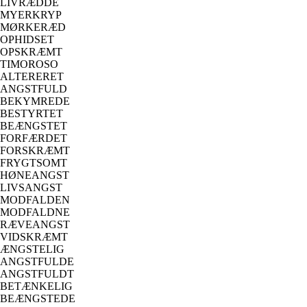
LIVRÆDDE
MYERKRYP
MØRKERÆD
OPHIDSET
OPSKRÆMT
TIMOROSO
ALTERERET
ANGSTFULD
BEKYMREDE
BESTYRTET
BEÆNGSTET
FORFÆRDET
FORSKRÆMT
FRYGTSOMT
HØNEANGST
LIVSANGST
MODFALDEN
MODFALDNE
RÆVEANGST
VIDSKRÆMT
ÆNGSTELIG
ANGSTFULDE
ANGSTFULDT
BETÆNKELIG
BEÆNGSTEDE