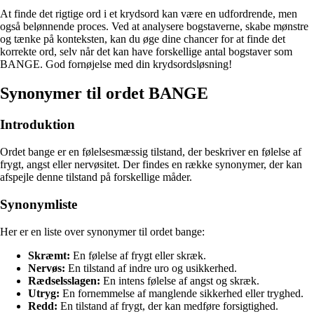
At finde det rigtige ord i et krydsord kan være en udfordrende, men
også belønnende proces. Ved at analysere bogstaverne, skabe mønstre
og tænke på konteksten, kan du øge dine chancer for at finde det
korrekte ord, selv når det kan have forskellige antal bogstaver som
BANGE. God fornøjelse med din krydsordsløsning!
Synonymer til ordet BANGE
Introduktion
Ordet bange er en følelsesmæssig tilstand, der beskriver en følelse af
frygt, angst eller nervøsitet. Der findes en række synonymer, der kan
afspejle denne tilstand på forskellige måder.
Synonymliste
Her er en liste over synonymer til ordet bange:
Skræmt:
En følelse af frygt eller skræk.
Nervøs:
En tilstand af indre uro og usikkerhed.
Rædselsslagen:
En intens følelse af angst og skræk.
Utryg:
En fornemmelse af manglende sikkerhed eller tryghed.
Redd:
En tilstand af frygt, der kan medføre forsigtighed.