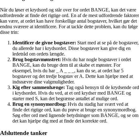
Når du løser et krydsord og står over for ordet BANGE, kan det være
udfordrende at finde det rigtige ord. En af de mest udfordrende faktorer
kan være, at ordet kan have forskellige antal bogstaver, hvilket gør det
endnu sværere at identificere. For at tackle dette problem, kan du følge
disse trin:
Identificer de givne bogstaver:
Start med at se på de bogstaver,
du allerede har i krydsordet. Disse bogstaver kan give dig en
ledetråd om ordets længde.
Brug bogstavmønstret:
Hvis du har nogle bogstaver i ordet
BANGE, kan du bruge dem til at skabe et mønster. For
eksempel, hvis du har _ A _ _ _, kan du se, at ordet har 5
bogstaver og det tredje bogstav er A. Dette kan hjælpe med at
indsnævre dine valgmuligheder.
Kig efter sammenhænge:
Tag også hensyn til de krydsende ord
i krydsordet. Hvis du ved, at et ord krydser med BANGE og
starter med S, kan det begrænse antallet af mulige ord.
Brug en synonymordbog:
Hvis du stadig har svært ved at
finde det rigtige ord, kan du prøve at bruge en synonymordbog.
Søg efter ord med lignende betydninger som BANGE, og se om
det kan hjælpe dig med at finde det korrekte ord.
Afsluttende tanker