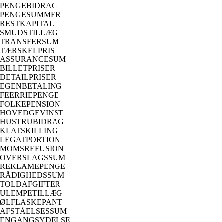
PENGEBIDRAG
PENGESUMMER
RESTKAPITAL
SMUDSTILLÆG
TRANSFERSUM
TÆRSKELPRIS
ASSURANCESUM
BILLETPRISER
DETAILPRISER
EGENBETALING
FEERRIEPENGE
FOLKEPENSION
HOVEDGEVINST
HUSTRUBIDRAG
KLATSKILLING
LEGATPORTION
MOMSREFUSION
OVERSLAGSSUM
REKLAMEPENGE
RÅDIGHEDSSUM
TOLDAFGIFTER
ULEMPETILLÆG
ØLFLASKEPANT
AFSTÅELSESSUM
ENGANGSYDELSE