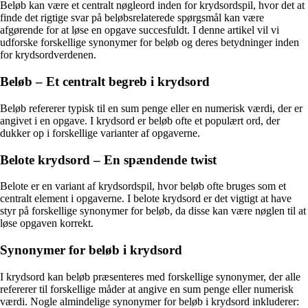
Beløb kan være et centralt nøgleord inden for krydsordspil, hvor det at
finde det rigtige svar på beløbsrelaterede spørgsmål kan være
afgørende for at løse en opgave succesfuldt. I denne artikel vil vi
udforske forskellige synonymer for beløb og deres betydninger inden
for krydsordverdenen.
Beløb – Et centralt begreb i krydsord
Beløb refererer typisk til en sum penge eller en numerisk værdi, der er
angivet i en opgave. I krydsord er beløb ofte et populært ord, der
dukker op i forskellige varianter af opgaverne.
Belote krydsord – En spændende twist
Belote er en variant af krydsordspil, hvor beløb ofte bruges som et
centralt element i opgaverne. I belote krydsord er det vigtigt at have
styr på forskellige synonymer for beløb, da disse kan være nøglen til at
løse opgaven korrekt.
Synonymer for beløb i krydsord
I krydsord kan beløb præsenteres med forskellige synonymer, der alle
refererer til forskellige måder at angive en sum penge eller numerisk
værdi. Nogle almindelige synonymer for beløb i krydsord inkluderer: