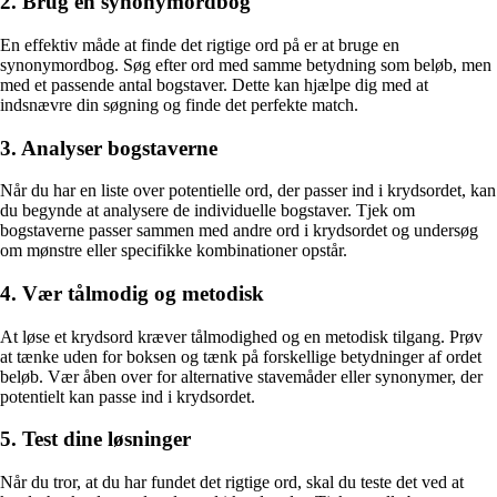
2. Brug en synonymordbog
En effektiv måde at finde det rigtige ord på er at bruge en
synonymordbog. Søg efter ord med samme betydning som beløb, men
med et passende antal bogstaver. Dette kan hjælpe dig med at
indsnævre din søgning og finde det perfekte match.
3. Analyser bogstaverne
Når du har en liste over potentielle ord, der passer ind i krydsordet, kan
du begynde at analysere de individuelle bogstaver. Tjek om
bogstaverne passer sammen med andre ord i krydsordet og undersøg
om mønstre eller specifikke kombinationer opstår.
4. Vær tålmodig og metodisk
At løse et krydsord kræver tålmodighed og en metodisk tilgang. Prøv
at tænke uden for boksen og tænk på forskellige betydninger af ordet
beløb. Vær åben over for alternative stavemåder eller synonymer, der
potentielt kan passe ind i krydsordet.
5. Test dine løsninger
Når du tror, at du har fundet det rigtige ord, skal du teste det ved at