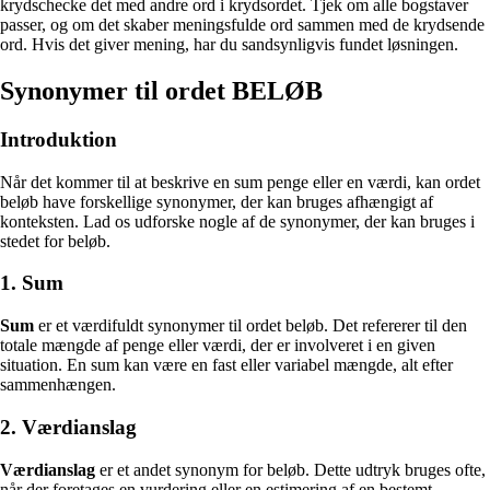
krydschecke det med andre ord i krydsordet. Tjek om alle bogstaver
passer, og om det skaber meningsfulde ord sammen med de krydsende
ord. Hvis det giver mening, har du sandsynligvis fundet løsningen.
Synonymer til ordet BELØB
Introduktion
Når det kommer til at beskrive en sum penge eller en værdi, kan ordet
beløb have forskellige synonymer, der kan bruges afhængigt af
konteksten. Lad os udforske nogle af de synonymer, der kan bruges i
stedet for beløb.
1. Sum
Sum
er et værdifuldt synonymer til ordet beløb. Det refererer til den
totale mængde af penge eller værdi, der er involveret i en given
situation. En sum kan være en fast eller variabel mængde, alt efter
sammenhængen.
2. Værdianslag
Værdianslag
er et andet synonym for beløb. Dette udtryk bruges ofte,
når der foretages en vurdering eller en estimering af en bestemt