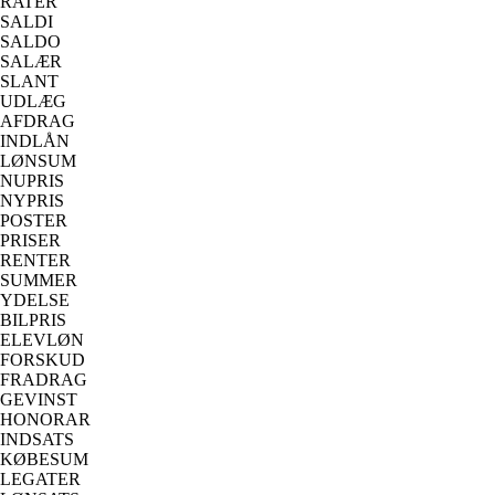
RATER
SALDI
SALDO
SALÆR
SLANT
UDLÆG
AFDRAG
INDLÅN
LØNSUM
NUPRIS
NYPRIS
POSTER
PRISER
RENTER
SUMMER
YDELSE
BILPRIS
ELEVLØN
FORSKUD
FRADRAG
GEVINST
HONORAR
INDSATS
KØBESUM
LEGATER