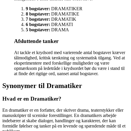
9 bogstaver:
DRAMATIKER
8 bogstaver:
DRAMATIKE
7 bogstaver:
DRAMATIK
6 bogstaver:
DRAMATI
5 bogstaver:
DRAMA
Afsluttende tanker
At tackle et krydsord med varierende antal bogstaver kræver
tålmodighed, kritisk tænkning og systematisk tilgang. Ved at
eksperimentere med forskellige muligheder og være
opmærksom på ledetråde i krydsordet bør du være i stand til
at finde det rigtige ord, uanset antal bogstaver.
Synonymer til Dramatiker
Hvad er en Dramatiker?
En dramatiker er en forfatter, der skriver drama, teaterstykker eller
manuskripter til sceniske forestillinger. En dramatikers arbejde
indebærer at skabe dialoger, handlinger og karakterer, der kan
formidle følelser og tanker på en levende og spændende måde til et