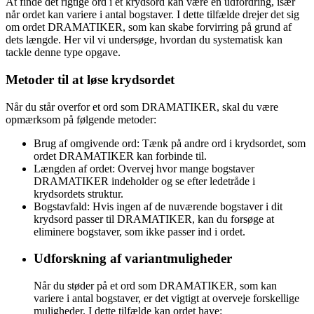
At finde det rigtige ord i et krydsord kan være en udfordring, især
når ordet kan variere i antal bogstaver. I dette tilfælde drejer det sig
om ordet DRAMATIKER, som kan skabe forvirring på grund af
dets længde. Her vil vi undersøge, hvordan du systematisk kan
tackle denne type opgave.
Metoder til at løse krydsordet
Når du står overfor et ord som DRAMATIKER, skal du være
opmærksom på følgende metoder:
Brug af omgivende ord: Tænk på andre ord i krydsordet, som
ordet DRAMATIKER kan forbinde til.
Længden af ordet: Overvej hvor mange bogstaver
DRAMATIKER indeholder og se efter ledetråde i
krydsordets struktur.
Bogstavfald: Hvis ingen af de nuværende bogstaver i dit
krydsord passer til DRAMATIKER, kan du forsøge at
eliminere bogstaver, som ikke passer ind i ordet.
Udforskning af variantmuligheder
Når du støder på et ord som DRAMATIKER, som kan
variere i antal bogstaver, er det vigtigt at overveje forskellige
muligheder. I dette tilfælde kan ordet have: