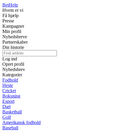
Bet
Help
Hvem er vi
Få hjælp
Presse
Kampagner
Min profil
Nyhedsbreve
Partnerskaber
Din historie
Log ind
Opret profil
Nyhedsbrev
Kategorier
Fodbold
Heste
Cricket
Boksning
Esport
Dart
Basketball
Golf
Amerikansk fodbold
Baseball