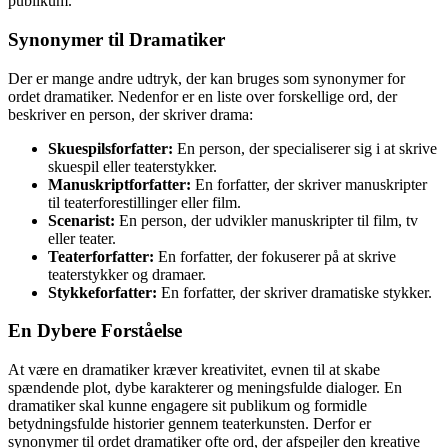
publikum.
Synonymer til Dramatiker
Der er mange andre udtryk, der kan bruges som synonymer for
ordet dramatiker. Nedenfor er en liste over forskellige ord, der
beskriver en person, der skriver drama:
Skuespilsforfatter:
En person, der specialiserer sig i at skrive
skuespil eller teaterstykker.
Manuskriptforfatter:
En forfatter, der skriver manuskripter
til teaterforestillinger eller film.
Scenarist:
En person, der udvikler manuskripter til film, tv
eller teater.
Teaterforfatter:
En forfatter, der fokuserer på at skrive
teaterstykker og dramaer.
Stykkeforfatter:
En forfatter, der skriver dramatiske stykker.
En Dybere Forståelse
At være en dramatiker kræver kreativitet, evnen til at skabe
spændende plot, dybe karakterer og meningsfulde dialoger. En
dramatiker skal kunne engagere sit publikum og formidle
betydningsfulde historier gennem teaterkunsten. Derfor er
synonymer til ordet dramatiker ofte ord, der afspejler den kreative