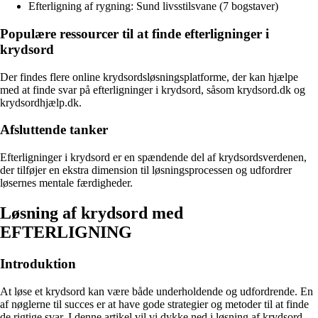
Efterligning af rygning: Sund livsstilsvane (7 bogstaver)
Populære ressourcer til at finde efterligninger i
krydsord
Der findes flere online krydsordsløsningsplatforme, der kan hjælpe
med at finde svar på efterligninger i krydsord, såsom krydsord.dk og
krydsordhjælp.dk.
Afsluttende tanker
Efterligninger i krydsord er en spændende del af krydsordsverdenen,
der tilføjer en ekstra dimension til løsningsprocessen og udfordrer
løsernes mentale færdigheder.
Løsning af krydsord med
EFTERLIGNING
Introduktion
At løse et krydsord kan være både underholdende og udfordrende. En
af nøglerne til succes er at have gode strategier og metoder til at finde
de rigtige svar. I denne artikel vil vi dykke ned i løsning af krydsord