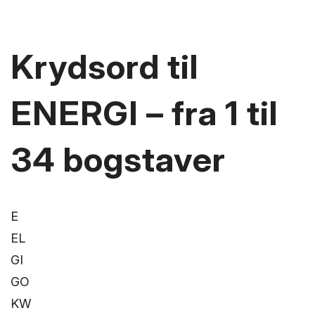
Krydsord til
ENERGI – fra 1 til
34 bogstaver
E
EL
GI
GO
KW