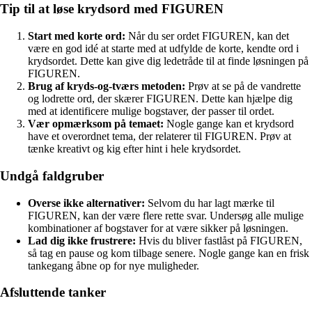
Tip til at løse krydsord med FIGUREN
Start med korte ord:
Når du ser ordet FIGUREN, kan det
være en god idé at starte med at udfylde de korte, kendte ord i
krydsordet. Dette kan give dig ledetråde til at finde løsningen på
FIGUREN.
Brug af kryds-og-tværs metoden:
Prøv at se på de vandrette
og lodrette ord, der skærer FIGUREN. Dette kan hjælpe dig
med at identificere mulige bogstaver, der passer til ordet.
Vær opmærksom på temaet:
Nogle gange kan et krydsord
have et overordnet tema, der relaterer til FIGUREN. Prøv at
tænke kreativt og kig efter hint i hele krydsordet.
Undgå faldgruber
Overse ikke alternativer:
Selvom du har lagt mærke til
FIGUREN, kan der være flere rette svar. Undersøg alle mulige
kombinationer af bogstaver for at være sikker på løsningen.
Lad dig ikke frustrere:
Hvis du bliver fastlåst på FIGUREN,
så tag en pause og kom tilbage senere. Nogle gange kan en frisk
tankegang åbne op for nye muligheder.
Afsluttende tanker