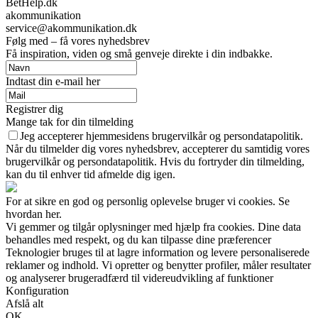
BetHelp.dk
akommunikation
service@akommunikation.dk
Følg med – få vores nyhedsbrev
Få inspiration, viden og små genveje direkte i din indbakke.
Indtast din e-mail her
Registrer dig
Mange tak for din tilmelding
Jeg accepterer hjemmesidens brugervilkår og persondatapolitik.
Når du tilmelder dig vores nyhedsbrev, accepterer du samtidig vores
brugervilkår og persondatapolitik. Hvis du fortryder din tilmelding,
kan du til enhver tid afmelde dig igen.
For at sikre en god og personlig oplevelse bruger vi cookies. Se
hvordan her.
Vi gemmer og tilgår oplysninger med hjælp fra cookies. Dine data
behandles med respekt, og du kan tilpasse dine præferencer
Teknologier bruges til at lagre information og levere personaliserede
reklamer og indhold. Vi opretter og benytter profiler, måler resultater
og analyserer brugeradfærd til videreudvikling af funktioner
Konfiguration
Afslå alt
OK