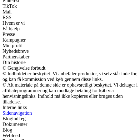
Pinterest
TikTok
Mail
RSS
Hvem er vi
Få hjælp
Presse
Kampagner
Min profil
Nyhedsbreve
Partnerskaber
Din historie
© Gengivelse forbudt.
© Indholdet er beskyttet. Vi anbefaler produkter, vi selv står inde for,
og kan få kommission ved køb gennem disse links.
© Alt materiale på denne side er ophavsretligt beskyttet. Vi deltager i
affiliateprogrammer og kan modtage betaling for køb via
henvisningslinks. Indhold må ikke kopieres eller bruges uden
tilladelse.
Interne links
Sidenavigation
Blogindlæg
Dokumenter
Blog
Webfeed