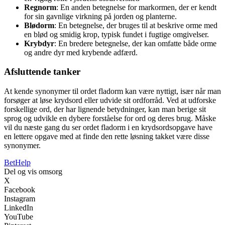
Regnorm
: En anden betegnelse for markormen, der er kendt
for sin gavnlige virkning på jorden og planterne.
Blødorm
: En betegnelse, der bruges til at beskrive orme med
en blød og smidig krop, typisk fundet i fugtige omgivelser.
Krybdyr
: En bredere betegnelse, der kan omfatte både orme
og andre dyr med krybende adfærd.
Afsluttende tanker
At kende synonymer til ordet fladorm kan være nyttigt, især når man
forsøger at løse krydsord eller udvide sit ordforråd. Ved at udforske
forskellige ord, der har lignende betydninger, kan man berige sit
sprog og udvikle en dybere forståelse for ord og deres brug. Måske
vil du næste gang du ser ordet fladorm i en krydsordsopgave have
en lettere opgave med at finde den rette løsning takket være disse
synonymer.
Bet
Help
Del og vis omsorg
X
Facebook
Instagram
LinkedIn
YouTube