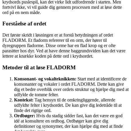
krydsords puslespil, kan det virke lidt udfordrende i starten. Men
fortvivl ikke, vi vil guide dig gennem processen med at løse dette
ord på en nem måde.
Forståelse af ordet
Det første skridt i løsningen er at forstå betydningen af ordet
FLADORM. Et fladorm refererer til en orm, der hører til
dyregruppen fladorme. Disse orme har en flad krop og er ofte
parasitter hos dyr. Ved at have denne baggrundsviden kan det være
lettere at knække koden på dette ord i krydsordet.
Metoder til at løse FLADORM
Konsonant- og vokalteknikken:
Start med at identificere de
konsonanter og vokaler i ordet FLADORM. Dette kan give
dig et bedre overblik over ordets struktur og hjælpe dig med at
udfylde de tomme felter.
Kontekst:
Tag hensyn til de omkringliggende, allerede
udfyldte felter i krydsordet. De kan give dig ledetråde til at
finde det rigtige ord.
Ordbøger:
Hvis du stadig sidder fast, kan det være en god
idé at konsultere en ordbog. Ordbøger kan give dig
definitioner og synonymer, der kan hjælpe dig med at finde