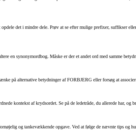
pdele det i mindre dele. Prøv at se efter mulige prefixer, suffikser ell
tere en synonymordbog. Måske er der et andet ord med samme betydnin
tænke på alternative betydninger af FORBJERG eller forsøg at associere
dnede kontekst af krydsordet. Se på de ledetråde, du allerede har, og b
elig og tankevækkende opgave. Ved at følge de nævnte tips og huske at