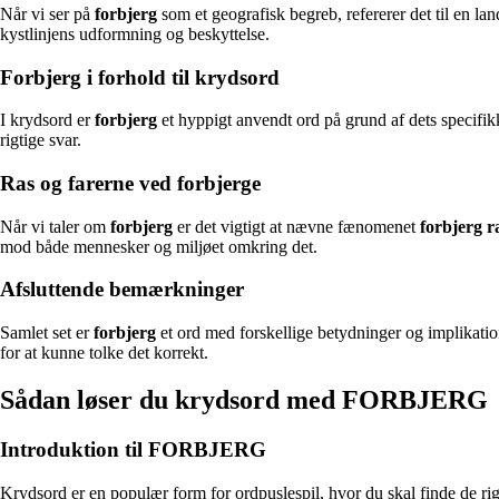
Når vi ser på
forbjerg
som et geografisk begreb, refererer det til en lan
kystlinjens udformning og beskyttelse.
Forbjerg i forhold til krydsord
I krydsord er
forbjerg
et hyppigt anvendt ord på grund af dets specifik
rigtige svar.
Ras og farerne ved forbjerge
Når vi taler om
forbjerg
er det vigtigt at nævne fænomenet
forbjerg r
mod både mennesker og miljøet omkring det.
Afsluttende bemærkninger
Samlet set er
forbjerg
et ord med forskellige betydninger og implikati
for at kunne tolke det korrekt.
Sådan løser du krydsord med FORBJERG
Introduktion til FORBJERG
Krydsord er en populær form for ordpuslespil, hvor du skal finde de rig