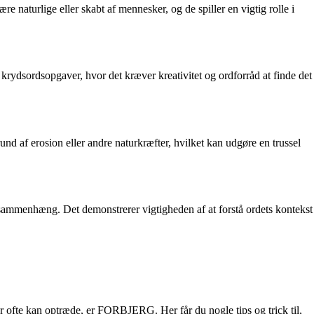
re naturlige eller skabt af mennesker, og de spiller en vigtig rolle i
krydsordsopgaver, hvor det kræver kreativitet og ordforråd at finde det
 grund af erosion eller andre naturkræfter, hvilket kan udgøre en trussel
 sammenhæng. Det demonstrerer vigtigheden af at forstå ordets kontekst
er ofte kan optræde, er FORBJERG. Her får du nogle tips og trick til,