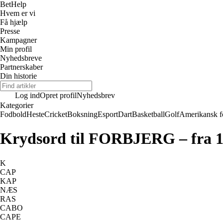
Bet
Help
Hvem er vi
Få hjælp
Presse
Kampagner
Min profil
Nyhedsbreve
Partnerskaber
Din historie
Log ind
Opret profil
Nyhedsbrev
Kategorier
Fodbold
Heste
Cricket
Boksning
Esport
Dart
Basketball
Golf
Amerikansk f
Krydsord til FORBJERG – fra 1 
K
CAP
KAP
NÆS
RAS
CABO
CAPE