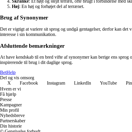
Skranke
: Et højt og stejlt terræn, ofte brugt i forbindelse med sk
Høj
: En høj og forhøjet del af terrænet.
Brug af Synonymer
Det er vigtigt at variere sit sprog og undgå gentagelser, derfor kan 
interesse i sin kommunikation.
Afsluttende bemærkninger
At have kendskab til en bred vifte af synonymer kan berige ens sprog 
inspirerende til brug i dit daglige sprog.
Bet
Help
Del og vis omsorg
X
Facebook
Instagram
LinkedIn
YouTube
Pin
Hvem er vi
Få hjælp
Presse
Kampagner
Min profil
Nyhedsbreve
Partnerskaber
Din historie
© Gengivelse forbudt.