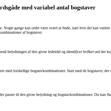
sordsgåde med variabel antal bogstaver
ogle gange kan ordet være svært at finde, især hvis det kan variere i 
 kombinationer af bogstaver.
forstå betydningen af den givne ledetråd og identificer hvilket ord der k
 med forskellige bogstavkombinationer. Start med de bogstaver, der er g
d, der passer til den givne betydning og bogstavkombinationer. Du kan fin