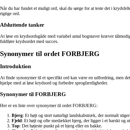
Når du har fundet et muligt ord, skal du sørge for at teste det i krydsfe
rigtige ord.
Afsluttende tanker
At løse en krydsordsgåde med variabel antal bogstaver kræver tålmodigh
fuldføre krydsordet med succes.
Synonymer til ordet FORBJERG
Introduktion
At finde synonymer til et specifikt ord kan være en udfordring, men de
hjælpe med at løse krydsord og forbedre sprogfærdigheder.
Synonymer til FORBJERG
Her er en liste over synonymer til ordet FORBJERG:
Bjerg
: Et højt og stort naturligt landskabstræk, der normalt stiger
Fjeld
: Et højt og ofte snedækket bjerg, der ligger i et barskt og u
Top
: Det højeste punkt på et bjerg eller en bakke.