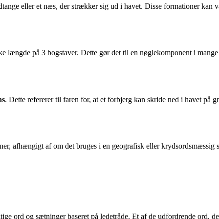
dtange eller et næs, der strækker sig ud i havet. Disse formationer kan væ
ke længde på 3 bogstaver. Dette gør det til en nøglekomponent i mange 
as
. Dette refererer til faren for, at et forbjerg kan skride ned i havet på
oner, afhængigt af om det bruges i en geografisk eller krydsordsmæssig
tige ord og sætninger baseret på ledetråde. Et af de udfordrende ord, d