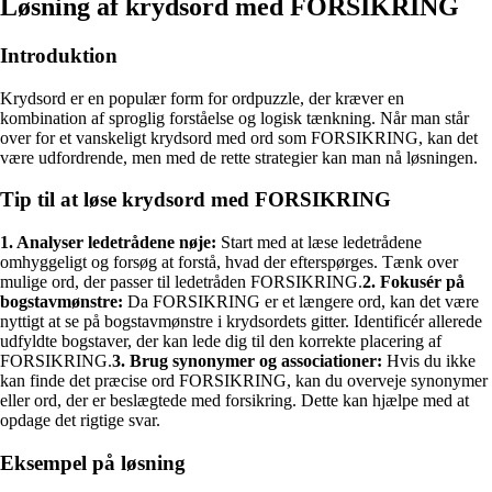
Løsning af krydsord med FORSIKRING
Introduktion
Krydsord er en populær form for ordpuzzle, der kræver en
kombination af sproglig forståelse og logisk tænkning. Når man står
over for et vanskeligt krydsord med ord som FORSIKRING, kan det
være udfordrende, men med de rette strategier kan man nå løsningen.
Tip til at løse krydsord med FORSIKRING
1. Analyser ledetrådene nøje:
Start med at læse ledetrådene
omhyggeligt og forsøg at forstå, hvad der efterspørges. Tænk over
mulige ord, der passer til ledetråden FORSIKRING.
2. Fokusér på
bogstavmønstre:
Da FORSIKRING er et længere ord, kan det være
nyttigt at se på bogstavmønstre i krydsordets gitter. Identificér allerede
udfyldte bogstaver, der kan lede dig til den korrekte placering af
FORSIKRING.
3. Brug synonymer og associationer:
Hvis du ikke
kan finde det præcise ord FORSIKRING, kan du overveje synonymer
eller ord, der er beslægtede med forsikring. Dette kan hjælpe med at
opdage det rigtige svar.
Eksempel på løsning