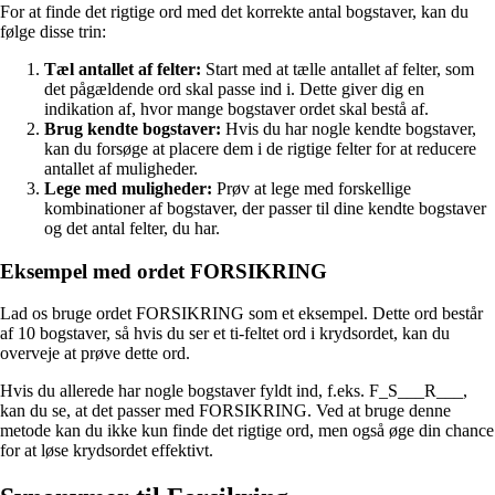
For at finde det rigtige ord med det korrekte antal bogstaver, kan du
følge disse trin:
Tæl antallet af felter:
Start med at tælle antallet af felter, som
det pågældende ord skal passe ind i. Dette giver dig en
indikation af, hvor mange bogstaver ordet skal bestå af.
Brug kendte bogstaver:
Hvis du har nogle kendte bogstaver,
kan du forsøge at placere dem i de rigtige felter for at reducere
antallet af muligheder.
Lege med muligheder:
Prøv at lege med forskellige
kombinationer af bogstaver, der passer til dine kendte bogstaver
og det antal felter, du har.
Eksempel med ordet FORSIKRING
Lad os bruge ordet FORSIKRING som et eksempel. Dette ord består
af 10 bogstaver, så hvis du ser et ti-feltet ord i krydsordet, kan du
overveje at prøve dette ord.
Hvis du allerede har nogle bogstaver fyldt ind, f.eks. F_S___R___,
kan du se, at det passer med FORSIKRING. Ved at bruge denne
metode kan du ikke kun finde det rigtige ord, men også øge din chance
for at løse krydsordet effektivt.