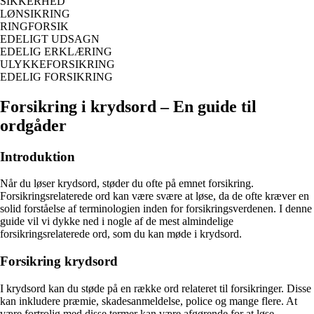
SIKKERHED
LØNSIKRING
RINGFORSIK
EDELIGT UDSAGN
EDELIG ERKLÆRING
ULYKKEFORSIKRING
EDELIG FORSIKRING
Forsikring i krydsord – En guide til
ordgåder
Introduktion
Når du løser krydsord, støder du ofte på emnet forsikring.
Forsikringsrelaterede ord kan være svære at løse, da de ofte kræver en
solid forståelse af terminologien inden for forsikringsverdenen. I denne
guide vil vi dykke ned i nogle af de mest almindelige
forsikringsrelaterede ord, som du kan møde i krydsord.
Forsikring krydsord
I krydsord kan du støde på en række ord relateret til forsikringer. Disse
kan inkludere præmie, skadesanmeldelse, police og mange flere. At
være fortrolig med disse termer kan være afgørende for at løse