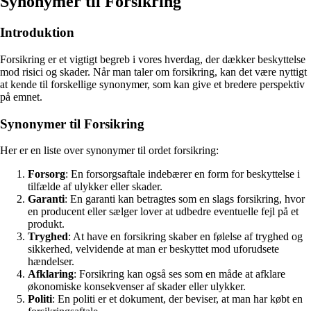
Synonymer til Forsikring
Introduktion
Forsikring er et vigtigt begreb i vores hverdag, der dækker beskyttelse
mod risici og skader. Når man taler om forsikring, kan det være nyttigt
at kende til forskellige synonymer, som kan give et bredere perspektiv
på emnet.
Synonymer til Forsikring
Her er en liste over synonymer til ordet forsikring:
Forsorg
: En forsorgsaftale indebærer en form for beskyttelse i
tilfælde af ulykker eller skader.
Garanti
: En garanti kan betragtes som en slags forsikring, hvor
en producent eller sælger lover at udbedre eventuelle fejl på et
produkt.
Tryghed
: At have en forsikring skaber en følelse af tryghed og
sikkerhed, velvidende at man er beskyttet mod uforudsete
hændelser.
Afklaring
: Forsikring kan også ses som en måde at afklare
økonomiske konsekvenser af skader eller ulykker.
Politi
: En politi er et dokument, der beviser, at man har købt en