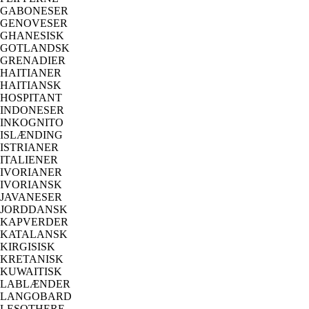
GABONESER
GENOVESER
GHANESISK
GOTLANDSK
GRENADIER
HAITIANER
HAITIANSK
HOSPITANT
INDONESER
INKOGNITO
ISLÆNDING
ISTRIANER
ITALIENER
IVORIANER
IVORIANSK
JAVANESER
JORDDANSK
KAPVERDER
KATALANSK
KIRGISISK
KRETANISK
KUWAITISK
LABLÆNDER
LANGOBARD
LESOTHERE