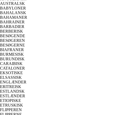
AUSTRALSK
BABYLONER
BAHALANSK
BAHAMANER
BAHRAINER
BARBADIER
BERBERISK
BESØGENDE
BESØGEREN
BESØGERNE
BIAFRANER
BURMESISK
BURUNDISK
CARAIBISK
CATALONER
EKSOTISKE
ELSASSISK
ENGLÆNDER
ERITREISK
ESTLANDSK
ESTLÆNDER
ETIOPISKE
ETRUSKISK
FLIPPEREN
FLIPPERNE