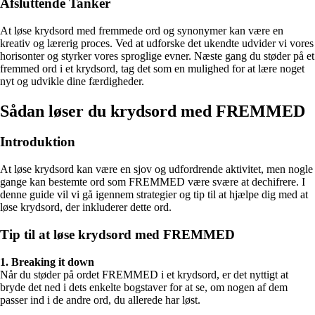
Afsluttende Tanker
At løse krydsord med fremmede ord og synonymer kan være en
kreativ og lærerig proces. Ved at udforske det ukendte udvider vi vores
horisonter og styrker vores sproglige evner. Næste gang du støder på et
fremmed ord i et krydsord, tag det som en mulighed for at lære noget
nyt og udvikle dine færdigheder.
Sådan løser du krydsord med FREMMED
Introduktion
At løse krydsord kan være en sjov og udfordrende aktivitet, men nogle
gange kan bestemte ord som FREMMED være svære at dechifrere. I
denne guide vil vi gå igennem strategier og tip til at hjælpe dig med at
løse krydsord, der inkluderer dette ord.
Tip til at løse krydsord med FREMMED
1. Breaking it down
Når du støder på ordet FREMMED i et krydsord, er det nyttigt at
bryde det ned i dets enkelte bogstaver for at se, om nogen af dem
passer ind i de andre ord, du allerede har løst.