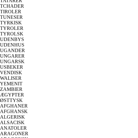
TATARER
TCHADER
TIROLER
TUNESER
TYRKISK
TYROLER
TYROLSK
UDENBYS
UDENHUS
UGANDER
UNGARER
UNGARSK
USBEKER
VENDISK
WALISER
YEMENIT
ZAMBIER
ÆGYPTER
ØSTTYSK
AFGHANER
AFGHANSK
ALGERISK
ALSACISK
ANATOLER
ARAGONER