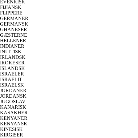
EVENKISK
FIJIANSK
FLIPPERE
GERMANER
GERMANSK
GHANESER
GÆSTERNE
HELLENER
INDIANER
INUITISK
IRLANDSK
IROKESER
ISLANDSK
ISRAELER
ISRAELIT
ISRAELSK
JORDANER
JORDANSK
JUGOSLAV
KANARISK
KASAKHER
KENYANER
KENYANSK
KINESISK
KIRGISER