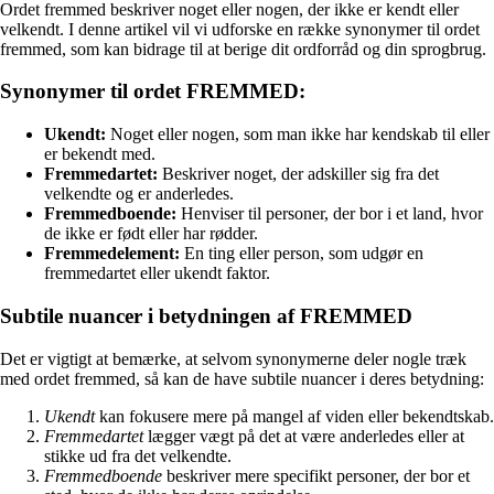
Ordet fremmed beskriver noget eller nogen, der ikke er kendt eller
velkendt. I denne artikel vil vi udforske en række synonymer til ordet
fremmed, som kan bidrage til at berige dit ordforråd og din sprogbrug.
Synonymer til ordet FREMMED:
Ukendt:
Noget eller nogen, som man ikke har kendskab til eller
er bekendt med.
Fremmedartet:
Beskriver noget, der adskiller sig fra det
velkendte og er anderledes.
Fremmedboende:
Henviser til personer, der bor i et land, hvor
de ikke er født eller har rødder.
Fremmedelement:
En ting eller person, som udgør en
fremmedartet eller ukendt faktor.
Subtile nuancer i betydningen af FREMMED
Det er vigtigt at bemærke, at selvom synonymerne deler nogle træk
med ordet fremmed, så kan de have subtile nuancer i deres betydning:
Ukendt
kan fokusere mere på mangel af viden eller bekendtskab.
Fremmedartet
lægger vægt på det at være anderledes eller at
stikke ud fra det velkendte.
Fremmedboende
beskriver mere specifikt personer, der bor et