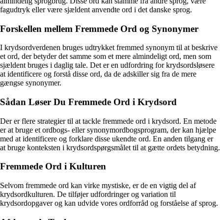
almindelig sprogbrug. Disse ord kan stamme fra andre sprog, være
fagudtryk eller være sjældent anvendte ord i det danske sprog.
Forskellen mellem Fremmede Ord og Synonymer
I krydsordverdenen bruges udtrykket fremmed synonym til at beskrive
et ord, der betyder det samme som et mere almindeligt ord, men som
sjældent bruges i daglig tale. Det er en udfordring for krydsordsløsere
at identificere og forstå disse ord, da de adskiller sig fra de mere
gængse synonymer.
Sådan Løser Du Fremmede Ord i Krydsord
Der er flere strategier til at tackle fremmede ord i krydsord. En metode
er at bruge et ordbogs- eller synonymordbogsprogram, der kan hjælpe
med at identificere og forklare disse ukendte ord. En anden tilgang er
at bruge konteksten i krydsordspørgsmålet til at gætte ordets betydning.
Fremmede Ord i Kulturen
Selvom fremmede ord kan virke mystiske, er de en vigtig del af
krydsordkulturen. De tilføjer udfordringer og variation til
krydsordopgaver og kan udvide vores ordforråd og forståelse af sprog.