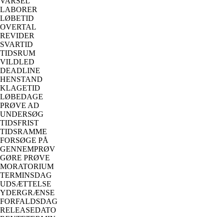
VARSEL
LABORER
LØBETID
OVERTAL
REVIDER
SVARTID
TIDSRUM
VILDLED
DEADLINE
HENSTAND
KLAGETID
LØBEDAGE
PRØVE AD
UNDERSØG
TIDSFRIST
TIDSRAMME
FORSØGE PÅ
GENNEMPRØV
GØRE PRØVE
MORATORIUM
TERMINSDAG
UDSÆTTELSE
YDERGRÆNSE
FORFALDSDAG
RELEASEDATO