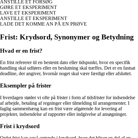
ANSTILLE ET FORSØG
GØRE ET EKSPERIMENT
LAVE ET EKSPERIMENT
ANSTILLE ET EKSPERIMENT
LADE DET KOMME AN PÅ EN PRØVE
Frist: Krydsord, Synonymer og Betydning
Hvad er en frist?
En frist refererer til en bestemt dato eller tidspunkt, hvor en specifik
handling skal udføres eller en beslutning skal træffes. Det er en fastsat
deadline, der angiver, hvornår noget skal være færdigt eller afsluttet.
Eksempler på frister
I hverdagen støder vi ofte på frister i form af tidsfrister for indsendelse
af arbejde, betaling af regninger eller tilmelding til arrangementer. I
faglig sammenhæng kan en frist være afgørende for levering af
projekter, indsendelse af rapporter eller indgivelse af ansøgninger.
Frist i krydsord
Ordet frist kan også optræde i krydsord, hvor det bliver en del af en