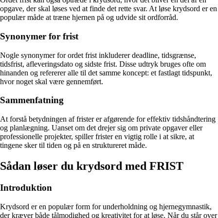
opgave, der skal løses ved at finde det rette svar. At løse krydsord er en
populær måde at træne hjernen på og udvide sit ordforråd.
Synonymer for frist
Nogle synonymer for ordet frist inkluderer deadline, tidsgrænse,
tidsfrist, afleveringsdato og sidste frist. Disse udtryk bruges ofte om
hinanden og refererer alle til det samme koncept: et fastlagt tidspunkt,
hvor noget skal være gennemført.
Sammenfatning
At forstå betydningen af frister er afgørende for effektiv tidshåndtering
og planlægning. Uanset om det drejer sig om private opgaver eller
professionelle projekter, spiller frister en vigtig rolle i at sikre, at
tingene sker til tiden og på en struktureret måde.
Sådan løser du krydsord med FRIST
Introduktion
Krydsord er en populær form for underholdning og hjernegymnastik,
der kræver både tålmodighed og kreativitet for at løse. Når du står over