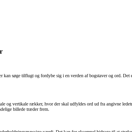
r
er kan søge tilflugt og fordybe sig i en verden af bogstaver og ord. Det 
tale og vertikale rækker, hvor der skal udfyldes ord ud fra angivne lede
endelige billede træder frem.
nderholdningsmæssige værdi. Det kan for eksempel bidrage til at styrke