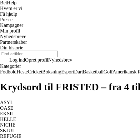
Bet
Help
Hvem er vi
Få hjælp
Presse
Kampagner
Min profil
Nyhedsbreve
Partnerskaber
Din historie
Log ind
Opret profil
Nyhedsbrev
Kategorier
Fodbold
Heste
Cricket
Boksning
Esport
Dart
Basketball
Golf
Amerikansk f
Krydsord til FRISTED – fra 4 ti
ASYL
OASE
EKSIL
HELLE
NICHE
SKJUL
REFUGIE