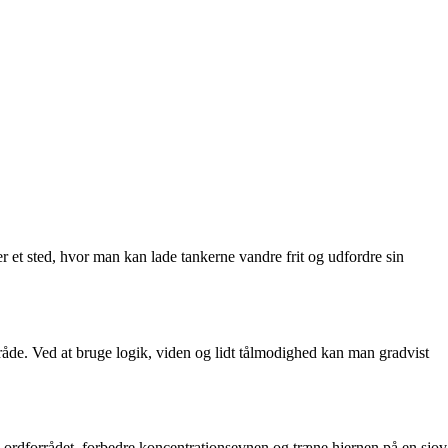
er et sted, hvor man kan lade tankerne vandre frit og udfordre sin
tråde. Ved at bruge logik, viden og lidt tålmodighed kan man gradvist
 ordforrådet, forbedre koncentrationsevnen og træne hjernen på en sjov