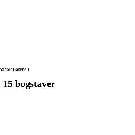
odbold
Baseball
l 15 bogstaver