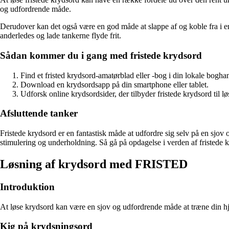
og udfordrende måde.
Derudover kan det også være en god måde at slappe af og koble fra i en
anderledes og lade tankerne flyde frit.
Sådan kommer du i gang med fristede krydsord
Find et fristed krydsord-amatørblad eller -bog i din lokale bogha
Download en krydsordsapp på din smartphone eller tablet.
Udforsk online krydsordsider, der tilbyder fristede krydsord til lø
Afsluttende tanker
Fristede krydsord er en fantastisk måde at udfordre sig selv på en sjo
stimulering og underholdning. Så gå på opdagelse i verden af fristede 
Løsning af krydsord med FRISTED
Introduktion
At løse krydsord kan være en sjov og udfordrende måde at træne din hjer
Kig på krydsningsord