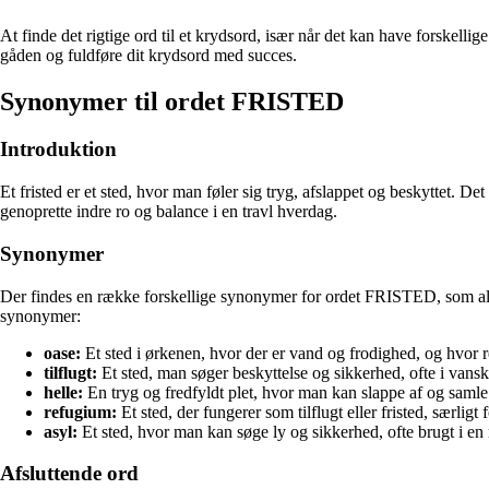
At finde det rigtige ord til et krydsord, især når det kan have forske
gåden og fuldføre dit krydsord med succes.
Synonymer til ordet FRISTED
Introduktion
Et fristed er et sted, hvor man føler sig tryg, afslappet og beskyttet. D
genoprette indre ro og balance i en travl hverdag.
Synonymer
Der findes en række forskellige synonymer for ordet FRISTED, som alle 
synonymer:
oase:
Et sted i ørkenen, hvor der er vand og frodighed, og hvor r
tilflugt:
Et sted, man søger beskyttelse og sikkerhed, ofte i vanske
helle:
En tryg og fredfyldt plet, hvor man kan slappe af og samle
refugium:
Et sted, der fungerer som tilflugt eller fristed, særligt 
asyl:
Et sted, hvor man kan søge ly og sikkerhed, ofte brugt i en
Afsluttende ord