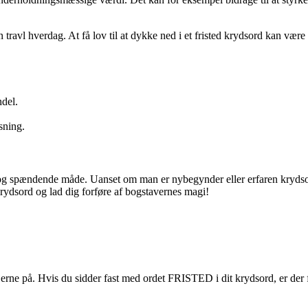
 travl hverdag. At få lov til at dykke ned i et fristed krydsord kan væ
ndel.
sning.
v og spændende måde. Uanset om man er nybegynder eller erfaren krydsor
krydsord og lad dig forføre af bogstavernes magi!
ne på. Hvis du sidder fast med ordet FRISTED i dit krydsord, er der fler