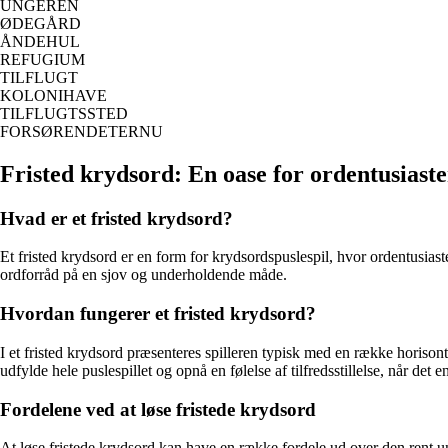
UNGEREN
ØDEGÅRD
ÅNDEHUL
REFUGIUM
TILFLUGT
KOLONIHAVE
TILFLUGTSSTED
FORSØRENDETERNU
Fristed krydsord: En oase for ordentusiaste
Hvad er et fristed krydsord?
Et fristed krydsord er en form for krydsordspuslespil, hvor ordentusiast
ordforråd på en sjov og underholdende måde.
Hvordan fungerer et fristed krydsord?
I et fristed krydsord præsenteres spilleren typisk med en række horison
udfylde hele puslespillet og opnå en følelse af tilfredsstillelse, når det 
Fordelene ved at løse fristede krydsord
At løse fristede krydsord kan have en række fordele ud over den rent u