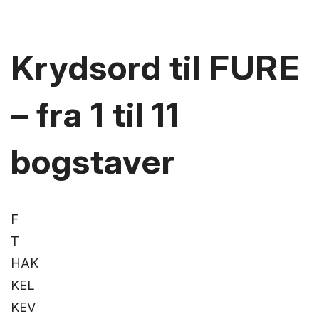
Krydsord til FURE
– fra 1 til 11
bogstaver
F
T
HAK
KEL
KEV