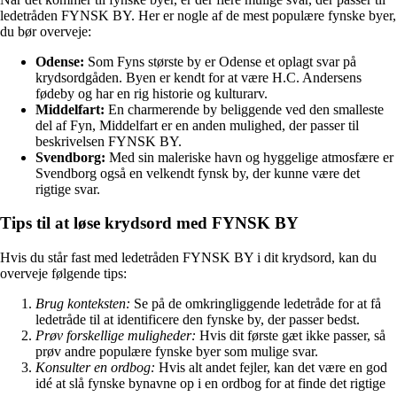
ledetråden FYNSK BY. Her er nogle af de mest populære fynske byer,
du bør overveje:
Odense:
Som Fyns største by er Odense et oplagt svar på
krydsordgåden. Byen er kendt for at være H.C. Andersens
fødeby og har en rig historie og kulturarv.
Middelfart:
En charmerende by beliggende ved den smalleste
del af Fyn, Middelfart er en anden mulighed, der passer til
beskrivelsen FYNSK BY.
Svendborg:
Med sin maleriske havn og hyggelige atmosfære er
Svendborg også en velkendt fynsk by, der kunne være det
rigtige svar.
Tips til at løse krydsord med FYNSK BY
Hvis du står fast med ledetråden FYNSK BY i dit krydsord, kan du
overveje følgende tips:
Brug konteksten:
Se på de omkringliggende ledetråde for at få
ledetråde til at identificere den fynske by, der passer bedst.
Prøv forskellige muligheder:
Hvis dit første gæt ikke passer, så
prøv andre populære fynske byer som mulige svar.
Konsulter en ordbog:
Hvis alt andet fejler, kan det være en god
idé at slå fynske bynavne op i en ordbog for at finde det rigtige