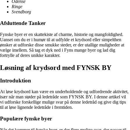
Odense
Ringe
Svendborg
Afsluttende Tanker
Fynske byer er en skattekiste af charme, historie og mangfoldighed.
Uanset om du er i humør til at udfylde et krydsord eller simpelthen
ønsker at udforske disse smukke steder, er der utallige muligheder at
vælge imellem. Så tag et dyk ned i Fyns mange byer og lad dig
fortrylle af deres unikke karakter.
Løsning af krydsord med FYNSK BY
Introduktion
At løse krydsord kan være en underholdende og udfordrende aktivitet,
især når man støder på ledetråde som FYNSK BY. I denne artikel vil
vi udforske forskellige mulige svar på denne ledetråd og give dig tips
til at løse lignende ledetråde i fremtiden.
Populære fynske byer
Når det kommer til fynske byer, er der flere mulige svar, der passer til