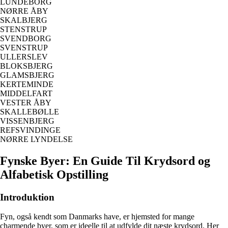
LUNDEBORG
NØRRE ÅBY
SKALBJERG
STENSTRUP
SVENDBORG
SVENSTRUP
ULLERSLEV
BLOKSBJERG
GLAMSBJERG
KERTEMINDE
MIDDELFART
VESTER ÅBY
SKALLEBØLLE
VISSENBJERG
REFSVINDINGE
NØRRE LYNDELSE
Fynske Byer: En Guide Til Krydsord og
Alfabetisk Opstilling
Introduktion
Fyn, også kendt som Danmarks have, er hjemsted for mange
charmende byer, som er ideelle til at udfylde dit næste krydsord. Her