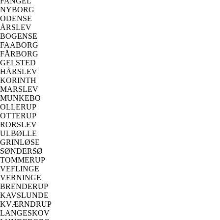
FANGEL
NYBORG
ODENSE
ÅRSLEV
BOGENSE
FAABORG
FÅRBORG
GELSTED
HÅRSLEV
KORINTH
MARSLEV
MUNKEBO
OLLERUP
OTTERUP
RORSLEV
ULBØLLE
GRINLØSE
SØNDERSØ
TOMMERUP
VEFLINGE
VERNINGE
BRENDERUP
KAVSLUNDE
KVÆRNDRUP
LANGESKOV