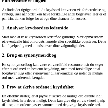
Forberedelse er nøglen
At finde det rigtige ord til dit krydsord kræver en vis forberedelse og
strategi, især når ordet kan have forskellige antal bogstaver. Her er et
par trin, du kan følge for at øge dine chancer for succes:
1. Analyser krydsordets ledetråde
Start med at læse krydsordets ledetråde grundigt. Vær opmærksom
på eventuelle hint om ordets længde eller specifikke bogstaver. Dette
kan hjælpe dig med at indsnævre dine valgmuligheder.
2. Brug en synonymordbog
En synonymordbog kan være en værdifuld ressource, når du søger
efter et ord med en bestemt betydning, men med forskellige antal
bogstaver. Kig efter synonymer til garvemiddel og notér de mulige
ord med varierende længder.
3. Prøv at skrive ordene i krydsfeltet
En effektiv strategi er at prøve at skrive de mulige ord direkte ind i
krydsfeltet, hvis det er muligt. Dette kan give dig en vis visuel hjælp
til at se, om ordene passer sammen med de øvrige krydsende ord.