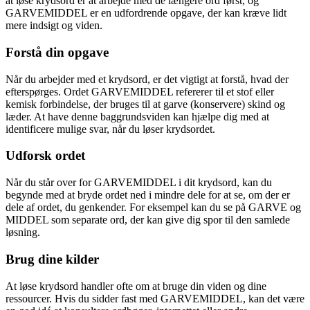
at løse krydsord er at arbejde med de længere ord først, og
GARVEMIDDEL er en udfordrende opgave, der kan kræve lidt
mere indsigt og viden.
Forstå din opgave
Når du arbejder med et krydsord, er det vigtigt at forstå, hvad der
efterspørges. Ordet GARVEMIDDEL refererer til et stof eller
kemisk forbindelse, der bruges til at garve (konservere) skind og
læder. At have denne baggrundsviden kan hjælpe dig med at
identificere mulige svar, når du løser krydsordet.
Udforsk ordet
Når du står over for GARVEMIDDEL i dit krydsord, kan du
begynde med at bryde ordet ned i mindre dele for at se, om der er
dele af ordet, du genkender. For eksempel kan du se på GARVE og
MIDDEL som separate ord, der kan give dig spor til den samlede
løsning.
Brug dine kilder
At løse krydsord handler ofte om at bruge din viden og dine
ressourcer. Hvis du sidder fast med GARVEMIDDEL, kan det være