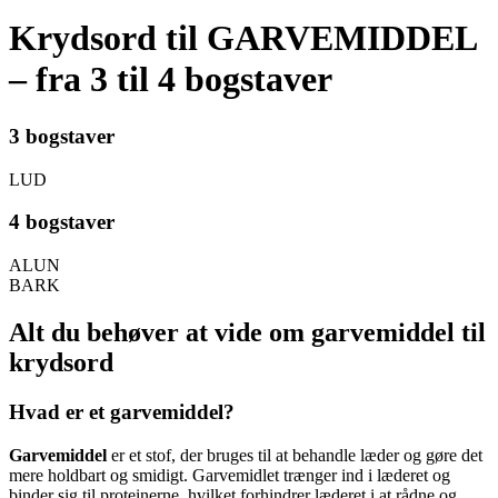
Krydsord til GARVEMIDDEL
– fra 3 til 4 bogstaver
3 bogstaver
LUD
4 bogstaver
ALUN
BARK
Alt du behøver at vide om garvemiddel til
krydsord
Hvad er et garvemiddel?
Garvemiddel
er et stof, der bruges til at behandle læder og gøre det
mere holdbart og smidigt. Garvemidlet trænger ind i læderet og
binder sig til proteinerne, hvilket forhindrer læderet i at rådne og