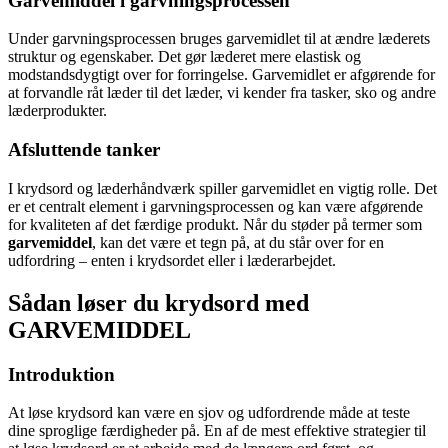
Garvemiddel i garvningsprocessen
Under garvningsprocessen bruges garvemidlet til at ændre læderets
struktur og egenskaber. Det gør læderet mere elastisk og
modstandsdygtigt over for forringelse. Garvemidlet er afgørende for
at forvandle råt læder til det læder, vi kender fra tasker, sko og andre
læderprodukter.
Afsluttende tanker
I krydsord og læderhåndværk spiller garvemidlet en vigtig rolle. Det
er et centralt element i garvningsprocessen og kan være afgørende
for kvaliteten af det færdige produkt. Når du støder på termer som
garvemiddel
, kan det være et tegn på, at du står over for en
udfordring – enten i krydsordet eller i læderarbejdet.
Sådan løser du krydsord med
GARVEMIDDEL
Introduktion
At løse krydsord kan være en sjov og udfordrende måde at teste
dine sproglige færdigheder på. En af de mest effektive strategier til