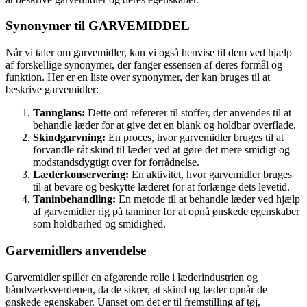
Synonymer til GARVEMIDDEL
Når vi taler om garvemidler, kan vi også henvise til dem ved hjælp
af forskellige synonymer, der fanger essensen af deres formål og
funktion. Her er en liste over synonymer, der kan bruges til at
beskrive garvemidler:
Tannglans:
Dette ord refererer til stoffer, der anvendes til at
behandle læder for at give det en blank og holdbar overflade.
Skindgarvning:
En proces, hvor garvemidler bruges til at
forvandle råt skind til læder ved at gøre det mere smidigt og
modstandsdygtigt over for forrådnelse.
Læderkonservering:
En aktivitet, hvor garvemidler bruges
til at bevare og beskytte læderet for at forlænge dets levetid.
Taninbehandling:
En metode til at behandle læder ved hjælp
af garvemidler rig på tanniner for at opnå ønskede egenskaber
som holdbarhed og smidighed.
Garvemidlers anvendelse
Garvemidler spiller en afgørende rolle i læderindustrien og
håndværksverdenen, da de sikrer, at skind og læder opnår de
ønskede egenskaber. Uanset om det er til fremstilling af tøj,