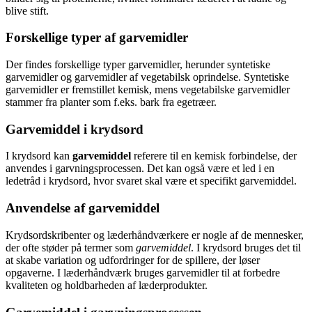
blive stift.
Forskellige typer af garvemidler
Der findes forskellige typer garvemidler, herunder syntetiske
garvemidler og garvemidler af vegetabilsk oprindelse. Syntetiske
garvemidler er fremstillet kemisk, mens vegetabilske garvemidler
stammer fra planter som f.eks. bark fra egetræer.
Garvemiddel i krydsord
I krydsord kan
garvemiddel
referere til en kemisk forbindelse, der
anvendes i garvningsprocessen. Det kan også være et led i en
ledetråd i krydsord, hvor svaret skal være et specifikt garvemiddel.
Anvendelse af garvemiddel
Krydsordskribenter og læderhåndværkere er nogle af de mennesker,
der ofte støder på termer som
garvemiddel
. I krydsord bruges det til
at skabe variation og udfordringer for de spillere, der løser
opgaverne. I læderhåndværk bruges garvemidler til at forbedre
kvaliteten og holdbarheden af læderprodukter.