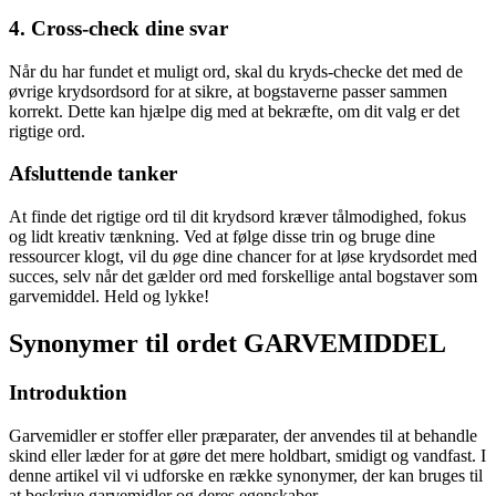
4. Cross-check dine svar
Når du har fundet et muligt ord, skal du kryds-checke det med de
øvrige krydsordsord for at sikre, at bogstaverne passer sammen
korrekt. Dette kan hjælpe dig med at bekræfte, om dit valg er det
rigtige ord.
Afsluttende tanker
At finde det rigtige ord til dit krydsord kræver tålmodighed, fokus
og lidt kreativ tænkning. Ved at følge disse trin og bruge dine
ressourcer klogt, vil du øge dine chancer for at løse krydsordet med
succes, selv når det gælder ord med forskellige antal bogstaver som
garvemiddel. Held og lykke!
Synonymer til ordet GARVEMIDDEL
Introduktion
Garvemidler er stoffer eller præparater, der anvendes til at behandle
skind eller læder for at gøre det mere holdbart, smidigt og vandfast. I
denne artikel vil vi udforske en række synonymer, der kan bruges til
at beskrive garvemidler og deres egenskaber.