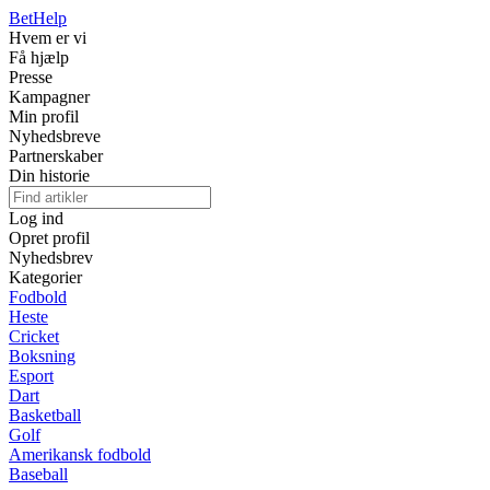
Bet
Help
Hvem er vi
Få hjælp
Presse
Kampagner
Min profil
Nyhedsbreve
Partnerskaber
Din historie
Log ind
Opret profil
Nyhedsbrev
Kategorier
Fodbold
Heste
Cricket
Boksning
Esport
Dart
Basketball
Golf
Amerikansk fodbold
Baseball