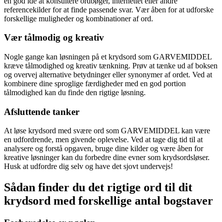
en god idé at konsultere ordbøger, internettet eller andre
referencekilder for at finde passende svar. Vær åben for at udforske
forskellige muligheder og kombinationer af ord.
Vær tålmodig og kreativ
Nogle gange kan løsningen på et krydsord som GARVEMIDDEL
kræve tålmodighed og kreativ tænkning. Prøv at tænke ud af boksen
og overvej alternative betydninger eller synonymer af ordet. Ved at
kombinere dine sproglige færdigheder med en god portion
tålmodighed kan du finde den rigtige løsning.
Afsluttende tanker
At løse krydsord med svære ord som GARVEMIDDEL kan være
en udfordrende, men givende oplevelse. Ved at tage dig tid til at
analysere og forstå opgaven, bruge dine kilder og være åben for
kreative løsninger kan du forbedre dine evner som krydsordsløser.
Husk at udfordre dig selv og have det sjovt undervejs!
Sådan finder du det rigtige ord til dit
krydsord med forskellige antal bogstaver