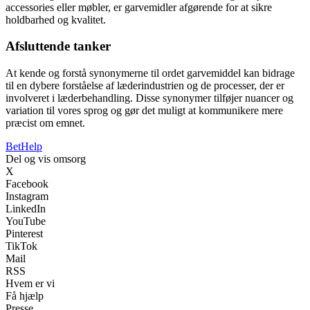
accessories eller møbler, er garvemidler afgørende for at sikre
holdbarhed og kvalitet.
Afsluttende tanker
At kende og forstå synonymerne til ordet garvemiddel kan bidrage
til en dybere forståelse af læderindustrien og de processer, der er
involveret i læderbehandling. Disse synonymer tilføjer nuancer og
variation til vores sprog og gør det muligt at kommunikere mere
præcist om emnet.
Bet
Help
Del og vis omsorg
X
Facebook
Instagram
LinkedIn
YouTube
Pinterest
TikTok
Mail
RSS
Hvem er vi
Få hjælp
Presse