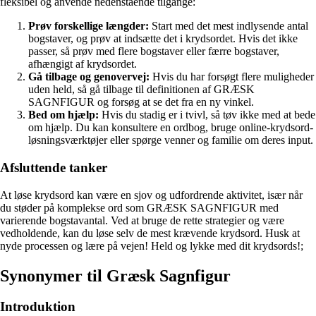
fleksibel og anvende nedenstående tilgange:
Prøv forskellige længder:
Start med det mest indlysende antal
bogstaver, og prøv at indsætte det i krydsordet. Hvis det ikke
passer, så prøv med flere bogstaver eller færre bogstaver,
afhængigt af krydsordet.
Gå tilbage og genovervej:
Hvis du har forsøgt flere muligheder
uden held, så gå tilbage til definitionen af GRÆSK
SAGNFIGUR og forsøg at se det fra en ny vinkel.
Bed om hjælp:
Hvis du stadig er i tvivl, så tøv ikke med at bede
om hjælp. Du kan konsultere en ordbog, bruge online-krydsord-
løsningsværktøjer eller spørge venner og familie om deres input.
Afsluttende tanker
At løse krydsord kan være en sjov og udfordrende aktivitet, især når
du støder på komplekse ord som GRÆSK SAGNFIGUR med
varierende bogstavantal. Ved at bruge de rette strategier og være
vedholdende, kan du løse selv de mest krævende krydsord. Husk at
nyde processen og lære på vejen! Held og lykke med dit krydsords!;
Synonymer til Græsk Sagnfigur
Introduktion