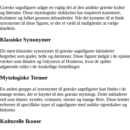
Græske sagnfigurer udgør en vigtig del af den antikke græske kultur
og litteratur. Disse mytologiske skikkelser har inspireret kunstnere,
forfattere og folket gennem århundreder. Når det kommer til at finde
synonymer til disse figurer, er der et væld af muligheder at vælge
imellem.
Klassiske Synonymer
De mest klassiske synonymer til græske sagnfigurer inkluderer
begreber som guder, helte og dæmoner. Disse figurer indgår i de episke
værker som
Iliaden
og
Odysseen
af Homeros, hvor de spiller
afgørende roller i de forskellige fortællinger.
Mytologiske Termer
En anden gruppe af synonymer til græske sagnfigurer kan findes i de
mange termer, der er knyttet til den græske mytologi. Dette inkluderer
ord som titaner, nymfer, centaurer, sirener og mange flere. Disse termer
refererer til specifikke typer af sagnfigurer med unikke egenskaber og
historier.
Kulturelle Ikoner