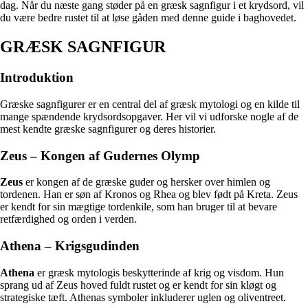
dag. Når du næste gang støder på en græsk sagnfigur i et krydsord, vil
du være bedre rustet til at løse gåden med denne guide i baghovedet.
GRÆSK SAGNFIGUR
Introduktion
Græske sagnfigurer er en central del af græsk mytologi og en kilde til
mange spændende krydsordsopgaver. Her vil vi udforske nogle af de
mest kendte græske sagnfigurer og deres historier.
Zeus – Kongen af Gudernes Olymp
Zeus
er kongen af de græske guder og hersker over himlen og
tordenen. Han er søn af Kronos og Rhea og blev født på Kreta. Zeus
er kendt for sin mægtige tordenkile, som han bruger til at bevare
retfærdighed og orden i verden.
Athena – Krigsgudinden
Athena
er græsk mytologis beskytterinde af krig og visdom. Hun
sprang ud af Zeus hoved fuldt rustet og er kendt for sin kløgt og
strategiske tæft. Athenas symboler inkluderer uglen og oliventreet.