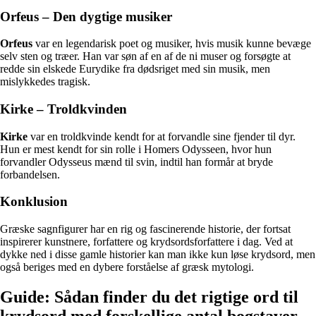
Orfeus – Den dygtige musiker
Orfeus
var en legendarisk poet og musiker, hvis musik kunne bevæge
selv sten og træer. Han var søn af en af de ni muser og forsøgte at
redde sin elskede Eurydike fra dødsriget med sin musik, men
mislykkedes tragisk.
Kirke – Troldkvinden
Kirke
var en troldkvinde kendt for at forvandle sine fjender til dyr.
Hun er mest kendt for sin rolle i Homers Odysseen, hvor hun
forvandler Odysseus mænd til svin, indtil han formår at bryde
forbandelsen.
Konklusion
Græske sagnfigurer har en rig og fascinerende historie, der fortsat
inspirerer kunstnere, forfattere og krydsordsforfattere i dag. Ved at
dykke ned i disse gamle historier kan man ikke kun løse krydsord, men
også beriges med en dybere forståelse af græsk mytologi.
Guide: Sådan finder du det rigtige ord til