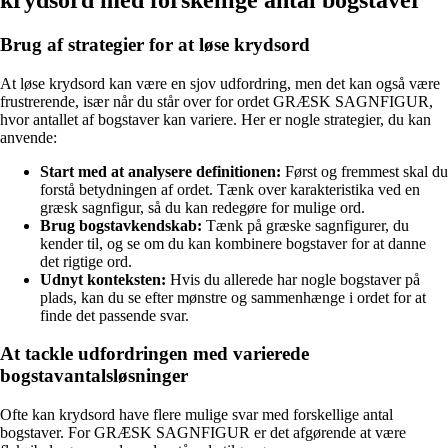
krydsord med forskellige antal bogstaver
Brug af strategier for at løse krydsord
At løse krydsord kan være en sjov udfordring, men det kan også være
frustrerende, især når du står over for ordet GRÆSK SAGNFIGUR,
hvor antallet af bogstaver kan variere. Her er nogle strategier, du kan
anvende:
Start med at analysere definitionen:
Først og fremmest skal du
forstå betydningen af ordet. Tænk over karakteristika ved en
græsk sagnfigur, så du kan redegøre for mulige ord.
Brug bogstavkendskab:
Tænk på græske sagnfigurer, du
kender til, og se om du kan kombinere bogstaver for at danne
det rigtige ord.
Udnyt konteksten:
Hvis du allerede har nogle bogstaver på
plads, kan du se efter mønstre og sammenhænge i ordet for at
finde det passende svar.
At tackle udfordringen med varierede
bogstavantalsløsninger
Ofte kan krydsord have flere mulige svar med forskellige antal
bogstaver. For GRÆSK SAGNFIGUR er det afgørende at være