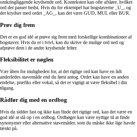
omkringliggende krydsende ord. Konteksten kan ofte afsløre, hvilket
ord der passer bedst. Hvis du for eksempel har bogstaverne _U_, og
det krydser med ordet _AG_, kan det være GUD, MUL eller BUR.
Prøv dig frem
Det er en god idé at prøve sig frem med forskellige kombinationer af
bogstaver. Hvis du er i tvivl, kan du skrive de mulige ord ned og
afprøve dem i de andre krydsende felter.
Fleksibilitet er nøglen
Vær åben for muligheden for, at det rigtige ord kan have en lidt
anderledes stavemåde end du først antog. Ordet kan have en anden
endelse, præfiks eller vokal, så det er vigtigt at være fleksibel i din
tilgang.
Rådfør dig med en ordbog
Hvis du sidder fast og ikke kan finde det rigtige ord, kan det være en
god idé at slå op i en ordbog. Ordbøger kan være nyttige til at finde
synonymer eller alternative stavemåder, som du måske ikke lige havde
tænkt på.