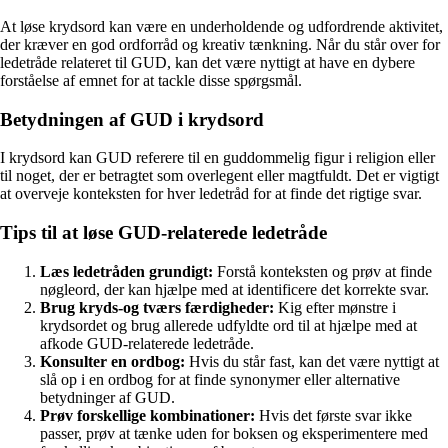
At løse krydsord kan være en underholdende og udfordrende aktivitet,
der kræver en god ordforråd og kreativ tænkning. Når du står over for
ledetråde relateret til GUD, kan det være nyttigt at have en dybere
forståelse af emnet for at tackle disse spørgsmål.
Betydningen af GUD i krydsord
I krydsord kan GUD referere til en guddommelig figur i religion eller
til noget, der er betragtet som overlegent eller magtfuldt. Det er vigtigt
at overveje konteksten for hver ledetråd for at finde det rigtige svar.
Tips til at løse GUD-relaterede ledetråde
Læs ledetråden grundigt:
Forstå konteksten og prøv at finde
nøgleord, der kan hjælpe med at identificere det korrekte svar.
Brug kryds-og tværs færdigheder:
Kig efter mønstre i
krydsordet og brug allerede udfyldte ord til at hjælpe med at
afkode GUD-relaterede ledetråde.
Konsulter en ordbog:
Hvis du står fast, kan det være nyttigt at
slå op i en ordbog for at finde synonymer eller alternative
betydninger af GUD.
Prøv forskellige kombinationer:
Hvis det første svar ikke
passer, prøv at tænke uden for boksen og eksperimentere med