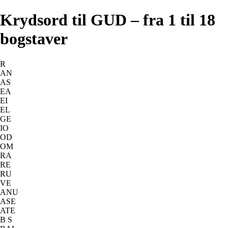
Krydsord til GUD – fra 1 til 18
bogstaver
R
AN
AS
EA
EI
EL
GE
IO
OD
OM
RA
RE
RU
VE
ANU
ASE
ATE
B S