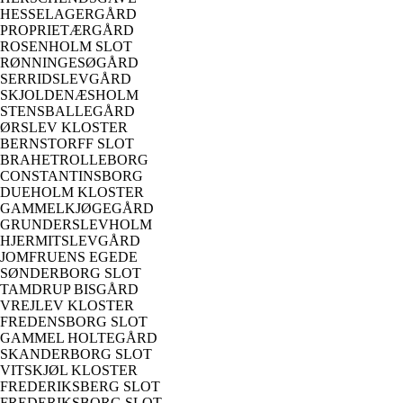
HESSELAGERGÅRD
PROPRIETÆRGÅRD
ROSENHOLM SLOT
RØNNINGESØGÅRD
SERRIDSLEVGÅRD
SKJOLDENÆSHOLM
STENSBALLEGÅRD
ØRSLEV KLOSTER
BERNSTORFF SLOT
BRAHETROLLEBORG
CONSTANTINSBORG
DUEHOLM KLOSTER
GAMMELKJØGEGÅRD
GRUNDERSLEVHOLM
HJERMITSLEVGÅRD
JOMFRUENS EGEDE
SØNDERBORG SLOT
TAMDRUP BISGÅRD
VREJLEV KLOSTER
FREDENSBORG SLOT
GAMMEL HOLTEGÅRD
SKANDERBORG SLOT
VITSKJØL KLOSTER
FREDERIKSBERG SLOT
FREDERIKSBORG SLOT