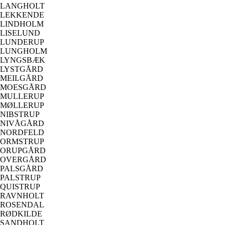
LANGHOLT
LEKKENDE
LINDHOLM
LISELUND
LUNDERUP
LUNGHOLM
LYNGSBÆK
LYSTGÅRD
MEILGÅRD
MOESGÅRD
MULLERUP
MØLLERUP
NIBSTRUP
NIVÅGÅRD
NORDFELD
ORMSTRUP
ORUPGÅRD
OVERGÅRD
PALSGÅRD
PALSTRUP
QUISTRUP
RAVNHOLT
ROSENDAL
RØDKILDE
SANDHOLT