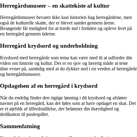
Herregårdsmuseer – en skattekiste af kultur
Herregårdsmuseer bevarer ikke kun historien bag herregårdene, men
også de kulturelle skatte, der er blevet samlet gennem årene.
Besøgende får mulighed for at træde ind i fortiden og opleve livet på
en herregård gennem tiderne.
Herregård krydsord og underholdning
Krydsord med herregårde som tema kan være med til at udfordre din
viden om historie og kultur. Det er en sjov og lærerig måde at teste
dine evner på, samtidig med at du dykker ned i en verden af herregårde
og herregårdsmuseer.
Opdagelsen af en herregård i krydsord
Når du endelig finder den rigtige løsning i dit krydsord og afslører
navnet på en herregård, kan det føles som at have opdaget en skat. Det
er et øjeblik af tilfredsstillelse, der belønner din ihærdighed og
dedikation til puslespillet.
Sammenfatning