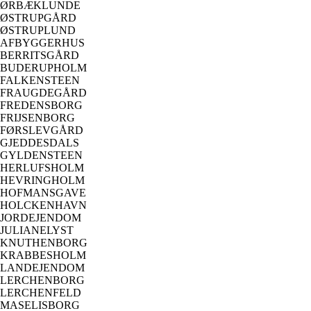
ØRBÆKLUNDE
ØSTRUPGÅRD
ØSTRUPLUND
AFBYGGERHUS
BERRITSGÅRD
BUDERUPHOLM
FALKENSTEEN
FRAUGDEGÅRD
FREDENSBORG
FRIJSENBORG
FØRSLEVGÅRD
GJEDDESDALS
GYLDENSTEEN
HERLUFSHOLM
HEVRINGHOLM
HOFMANSGAVE
HOLCKENHAVN
JORDEJENDOM
JULIANELYST
KNUTHENBORG
KRABBESHOLM
LANDEJENDOM
LERCHENBORG
LERCHENFELD
MASELISBORG