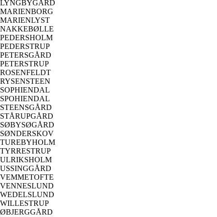
LYNGBYGÅRD
MARIENBORG
MARIENLYST
NAKKEBØLLE
PEDERSHOLM
PEDERSTRUP
PETERSGÅRD
PETERSTRUP
ROSENFELDT
RYSENSTEEN
SOPHIENDAL
SPOHIENDAL
STEENSGÅRD
STÅRUPGÅRD
SØBYSØGÅRD
SØNDERSKOV
TUREBYHOLM
TYRRESTRUP
ULRIKSHOLM
USSINGGÅRD
VEMMETOFTE
VENNESLUND
WEDELSLUND
WILLESTRUP
ØBJERGGÅRD