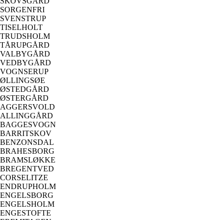
SKOVSGÅRD
SORGENFRI
SVENSTRUP
TISELHOLT
TRUDSHOLM
TÅRUPGÅRD
VALBYGÅRD
VEDBYGÅRD
VOGNSERUP
ØLLINGSØE
ØSTEDGÅRD
ØSTERGÅRD
AGGERSVOLD
ALLINGGÅRD
BAGGESVOGN
BARRITSKOV
BENZONSDAL
BRAHESBORG
BRAMSLØKKE
BREGENTVED
CORSELITZE
ENDRUPHOLM
ENGELSBORG
ENGELSHOLM
ENGESTOFTE