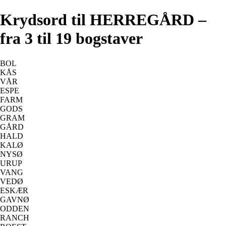
Krydsord til HERREGÅRD –
fra 3 til 19 bogstaver
BOL
KÅS
VÅR
ESPE
FARM
GODS
GRAM
GÅRD
HALD
KALØ
NYSØ
URUP
VANG
VEDØ
ESKÆR
GAVNØ
ODDEN
RANCH