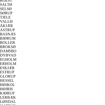
ROEST
SALTØ
SELSØ
SØRUP
TJELE
VALLØ
ÅKJÆR
ASTRUP
BASNÆS
BJØRUM
BOLLER
BROKSØ
DAMSBO
DYBVAD
EGHOLM
ERHOLM
ESKJÆR
ESTRUP
GLORUP
HESSEL
HØJKOL
HØJRIS
KJØRUP
LERBÆK
LØNDAL