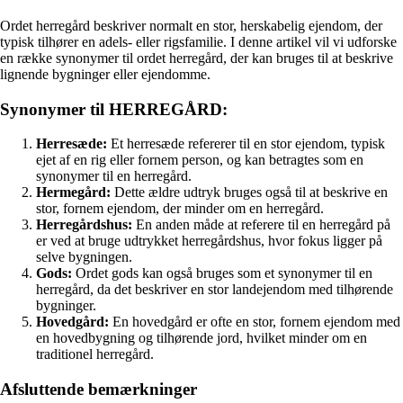
Ordet herregård beskriver normalt en stor, herskabelig ejendom, der
typisk tilhører en adels- eller rigsfamilie. I denne artikel vil vi udforske
en række synonymer til ordet herregård, der kan bruges til at beskrive
lignende bygninger eller ejendomme.
Synonymer til HERREGÅRD:
Herresæde:
Et herresæde refererer til en stor ejendom, typisk
ejet af en rig eller fornem person, og kan betragtes som en
synonymer til en herregård.
Hermegård:
Dette ældre udtryk bruges også til at beskrive en
stor, fornem ejendom, der minder om en herregård.
Herregårdshus:
En anden måde at referere til en herregård på
er ved at bruge udtrykket herregårdshus, hvor fokus ligger på
selve bygningen.
Gods:
Ordet gods kan også bruges som et synonymer til en
herregård, da det beskriver en stor landejendom med tilhørende
bygninger.
Hovedgård:
En hovedgård er ofte en stor, fornem ejendom med
en hovedbygning og tilhørende jord, hvilket minder om en
traditionel herregård.
Afsluttende bemærkninger