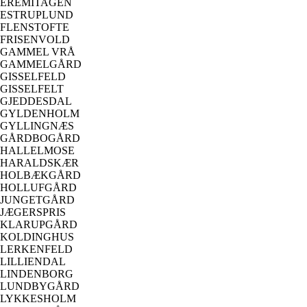
EREMITAGEN
ESTRUPLUND
FLENSTOFTE
FRISENVOLD
GAMMEL VRÅ
GAMMELGÅRD
GISSELFELD
GISSELFELT
GJEDDESDAL
GYLDENHOLM
GYLLINGNÆS
GÅRDBOGÅRD
HALLELMOSE
HARALDSKÆR
HOLBÆKGÅRD
HOLLUFGÅRD
JUNGETGÅRD
JÆGERSPRIS
KLARUPGÅRD
KOLDINGHUS
LERKENFELD
LILLIENDAL
LINDENBORG
LUNDBYGÅRD
LYKKESHOLM