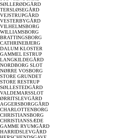
SØLLERØDGÅRD
TERSLØSEGÅRD
VEJSTRUPGÅRD
VESTERBYGÅRD
VILHELMSBORG
WILLIAMSBORG
BRATTINGSBORG
CATHRINEBJERG
DALUM KLOSTER
GAMMEL ESTRUP
LANGKILDEGÅRD
NORDBORG SLOT
NØRRE VOSBORG
STORE GRUNDET
STORE RESTRUP
SØLLESTEDGÅRD
VALDEMARSSLOT
ØRRITSLEVGÅRD
AGGERSBORGGÅRD
CHARLOTTENBORG
CHRISTIANSBORG
CHRISTIANSSÆDE
GAMME RYUMGÅRD
HARRIDSLEVGÅRD
HERSCHENDSGAVE