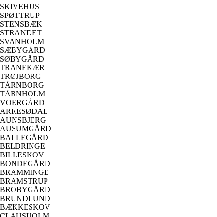
SKIVEHUS
SPØTTRUP
STENSBÆK
STRANDET
SVANHOLM
SÆBYGÅRD
SØBYGÅRD
TRANEKÆR
TRØJBORG
TÅRNBORG
TÅRNHOLM
VOERGÅRD
ARRESØDAL
AUNSBJERG
AUSUMGÅRD
BALLEGÅRD
BELDRINGE
BILLESKOV
BONDEGÅRD
BRAMMINGE
BRAMSTRUP
BROBYGÅRD
BRUNDLUND
BÆKKESKOV
CLAUSHOLM