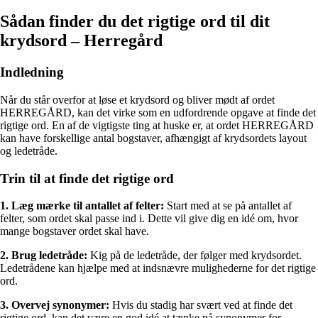
Sådan finder du det rigtige ord til dit
krydsord – Herregård
Indledning
Når du står overfor at løse et krydsord og bliver mødt af ordet
HERREGÅRD, kan det virke som en udfordrende opgave at finde det
rigtige ord. En af de vigtigste ting at huske er, at ordet HERREGÅRD
kan have forskellige antal bogstaver, afhængigt af krydsordets layout
og ledetråde.
Trin til at finde det rigtige ord
1. Læg mærke til antallet af felter:
Start med at se på antallet af
felter, som ordet skal passe ind i. Dette vil give dig en idé om, hvor
mange bogstaver ordet skal have.
2. Brug ledetråde:
Kig på de ledetråde, der følger med krydsordet.
Ledetrådene kan hjælpe med at indsnævre mulighederne for det rigtige
ord.
3. Overvej synonymer:
Hvis du stadig har svært ved at finde det
rigtige ord, kan det være en god idé at tænke på synonymer for