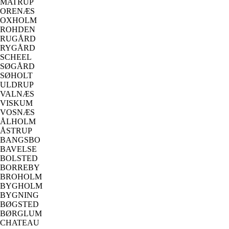
MATRUP
ORENÆS
OXHOLM
ROHDEN
RUGÅRD
RYGÅRD
SCHEEL
SØGÅRD
SØHOLT
ULDRUP
VALNÆS
VISKUM
VOSNÆS
ÅLHOLM
ÅSTRUP
BANGSBO
BAVELSE
BOLSTED
BORREBY
BROHOLM
BYGHOLM
BYGNING
BØGSTED
BØRGLUM
CHATEAU