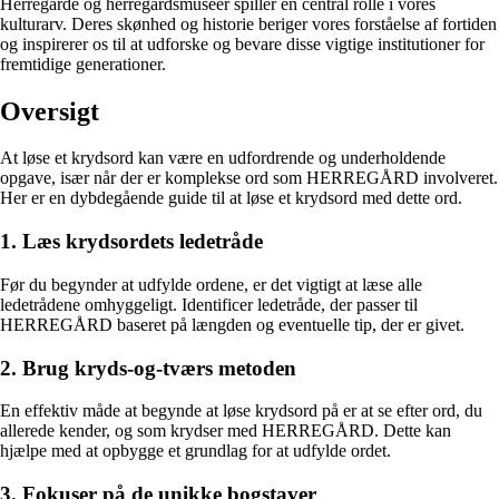
Herregårde og herregårdsmuseer spiller en central rolle i vores
kulturarv. Deres skønhed og historie beriger vores forståelse af fortiden
og inspirerer os til at udforske og bevare disse vigtige institutioner for
fremtidige generationer.
Oversigt
At løse et krydsord kan være en udfordrende og underholdende
opgave, især når der er komplekse ord som HERREGÅRD involveret.
Her er en dybdegående guide til at løse et krydsord med dette ord.
1. Læs krydsordets ledetråde
Før du begynder at udfylde ordene, er det vigtigt at læse alle
ledetrådene omhyggeligt. Identificer ledetråde, der passer til
HERREGÅRD baseret på længden og eventuelle tip, der er givet.
2. Brug kryds-og-tværs metoden
En effektiv måde at begynde at løse krydsord på er at se efter ord, du
allerede kender, og som krydser med HERREGÅRD. Dette kan
hjælpe med at opbygge et grundlag for at udfylde ordet.
3. Fokuser på de unikke bogstaver