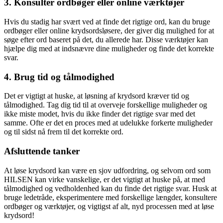
3. Konsulter ordbøger eller online værktøjer
Hvis du stadig har svært ved at finde det rigtige ord, kan du bruge
ordbøger eller online krydsordsløsere, der giver dig mulighed for at
søge efter ord baseret på det, du allerede har. Disse værktøjer kan
hjælpe dig med at indsnævre dine muligheder og finde det korrekte
svar.
4. Brug tid og tålmodighed
Det er vigtigt at huske, at løsning af krydsord kræver tid og
tålmodighed. Tag dig tid til at overveje forskellige muligheder og
ikke miste modet, hvis du ikke finder det rigtige svar med det
samme. Ofte er det en proces med at udelukke forkerte muligheder
og til sidst nå frem til det korrekte ord.
Afsluttende tanker
At løse krydsord kan være en sjov udfordring, og selvom ord som
HILSEN kan virke vanskelige, er det vigtigt at huske på, at med
tålmodighed og vedholdenhed kan du finde det rigtige svar. Husk at
bruge ledetråde, eksperimentere med forskellige længder, konsultere
ordbøger og værktøjer, og vigtigst af alt, nyd processen med at løse
krydsord!