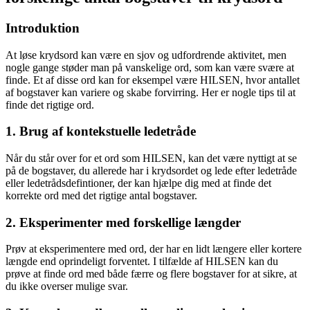
Introduktion
At løse krydsord kan være en sjov og udfordrende aktivitet, men
nogle gange støder man på vanskelige ord, som kan være svære at
finde. Et af disse ord kan for eksempel være HILSEN, hvor antallet
af bogstaver kan variere og skabe forvirring. Her er nogle tips til at
finde det rigtige ord.
1. Brug af kontekstuelle ledetråde
Når du står over for et ord som HILSEN, kan det være nyttigt at se
på de bogstaver, du allerede har i krydsordet og lede efter ledetråde
eller ledetrådsdefintioner, der kan hjælpe dig med at finde det
korrekte ord med det rigtige antal bogstaver.
2. Eksperimenter med forskellige længder
Prøv at eksperimentere med ord, der har en lidt længere eller kortere
længde end oprindeligt forventet. I tilfælde af HILSEN kan du
prøve at finde ord med både færre og flere bogstaver for at sikre, at
du ikke overser mulige svar.