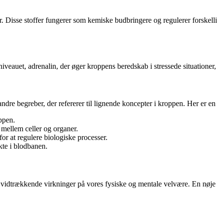
r. Disse stoffer fungerer som kemiske budbringere og regulerer forskell
eauet, adrenalin, der øger kroppens beredskab i stressede situationer, o
re begreber, der refererer til lignende koncepter i kroppen. Her er 
ppen.
n mellem celler og organer.
for at regulere biologiske processer.
ekte i blodbanen.
 vidtrækkende virkninger på vores fysiske og mentale velvære. En nøje 