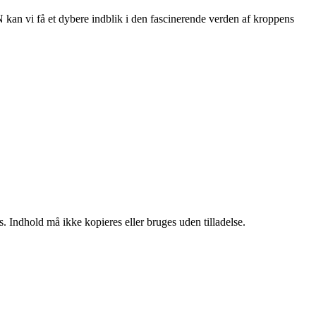
kan vi få et dybere indblik i den fascinerende verden af kroppens
. Indhold må ikke kopieres eller bruges uden tilladelse.