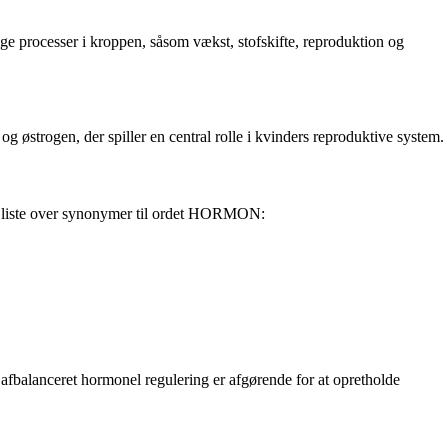
ige processer i kroppen, såsom vækst, stofskifte, reproduktion og
g østrogen, der spiller en central rolle i kvinders reproduktive system.
en liste over synonymer til ordet HORMON:
afbalanceret hormonel regulering er afgørende for at opretholde