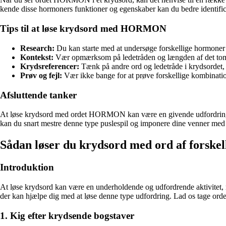
kende disse hormoners funktioner og egenskaber kan du bedre identificer
Tips til at løse krydsord med HORMON
Research:
Du kan starte med at undersøge forskellige hormoner 
Kontekst:
Vær opmærksom på ledetråden og længden af det tomme
Krydsreferencer:
Tænk på andre ord og ledetråde i krydsordet,
Prøv og fejl:
Vær ikke bange for at prøve forskellige kombination
Afsluttende tanker
At løse krydsord med ordet HORMON kan være en givende udfordring, de
kan du snart mestre denne type puslespil og imponere dine venner med
Sådan løser du krydsord med ord af forskel
Introduktion
At løse krydsord kan være en underholdende og udfordrende aktivitet, me
der kan hjælpe dig med at løse denne type udfordring. Lad os tage 
1. Kig efter krydsende bogstaver