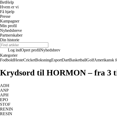
Bet
Help
Hvem er vi
Få hjælp
Presse
Kampagner
Min profil
Nyhedsbreve
Partnerskaber
Din historie
Log ind
Opret profil
Nyhedsbrev
Kategorier
Fodbold
Heste
Cricket
Boksning
Esport
Dart
Basketball
Golf
Amerikansk f
Krydsord til HORMON – fra 3 ti
ADH
ANP
APH
EPO
STOF
RENIN
RESIN