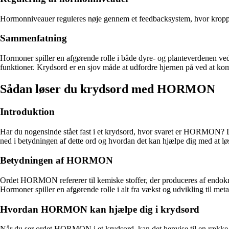
Hormonniveauer reguleres nøje gennem et feedbacksystem, hvor kroppen 
Sammenfatning
Hormoner spiller en afgørende rolle i både dyre- og planteverdenen ved
funktioner. Krydsord er en sjov måde at udfordre hjernen på ved at kom
Sådan løser du krydsord med HORMON
Introduktion
Har du nogensinde stået fast i et krydsord, hvor svaret er HORMON? De
ned i betydningen af dette ord og hvordan det kan hjælpe dig med at lø
Betydningen af HORMON
Ordet HORMON refererer til kemiske stoffer, der produceres af endokrine
Hormoner spiller en afgørende rolle i alt fra vækst og udvikling til me
Hvordan HORMON kan hjælpe dig i krydsord
Når du ser ordet HORMON i et krydsord, kan det henvise til en række 