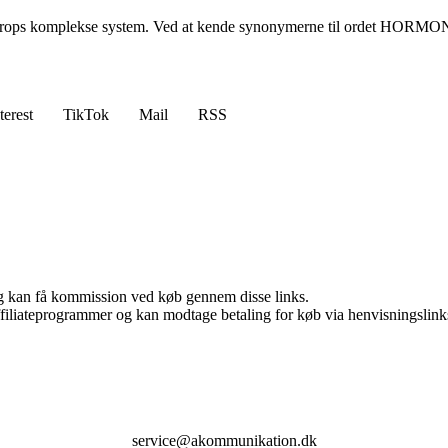
es krops komplekse system. Ved at kende synonymerne til ordet HORMON 
terest
TikTok
Mail
RSS
, og kan få kommission ved køb gennem disse links.
affiliateprogrammer og kan modtage betaling for køb via henvisningslinks
service@akommunikation.dk