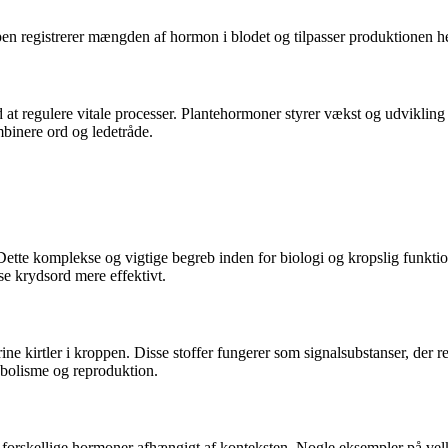
registrerer mængden af hormon i blodet og tilpasser produktionen heref
 at regulere vitale processer. Plantehormoner styrer vækst og udviklin
binere ord og ledetråde.
tte komplekse og vigtige begreb inden for biologi og kropslig funktion
se krydsord mere effektivt.
 kirtler i kroppen. Disse stoffer fungerer som signalsubstanser, der reg
tabolisme og reproduktion.
forskellige hormoner afhængigt af konteksten. Nogle eksempler på velk