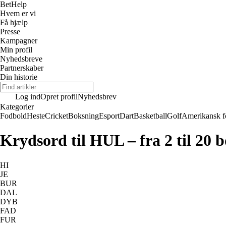
Bet
Help
Hvem er vi
Få hjælp
Presse
Kampagner
Min profil
Nyhedsbreve
Partnerskaber
Din historie
Log ind
Opret profil
Nyhedsbrev
Kategorier
Fodbold
Heste
Cricket
Boksning
Esport
Dart
Basketball
Golf
Amerikansk f
Krydsord til HUL – fra 2 til 20 
HI
JE
BUR
DAL
DYB
FAD
FUR