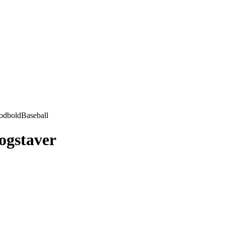
odbold
Baseball
bogstaver