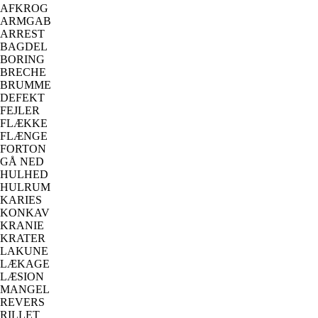
AFKROG
ARMGAB
ARREST
BAGDEL
BORING
BRECHE
BRUMME
DEFEKT
FEJLER
FLÆKKE
FLÆNGE
FORTON
GÅ NED
HULHED
HULRUM
KARIES
KONKAV
KRANIE
KRATER
LAKUNE
LÆKAGE
LÆSION
MANGEL
REVERS
RILLET