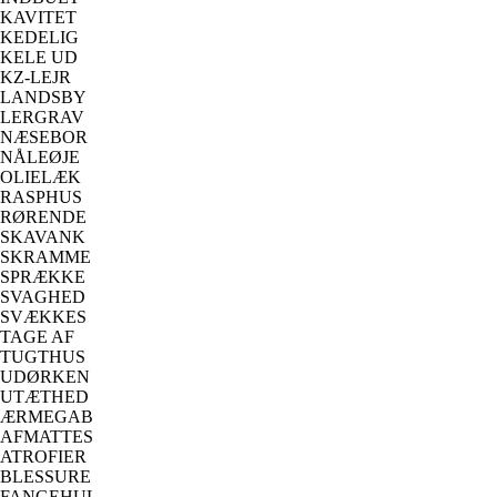
KAVITET
KEDELIG
KELE UD
KZ-LEJR
LANDSBY
LERGRAV
NÆSEBOR
NÅLEØJE
OLIELÆK
RASPHUS
RØRENDE
SKAVANK
SKRAMME
SPRÆKKE
SVAGHED
SVÆKKES
TAGE AF
TUGTHUS
UDØRKEN
UTÆTHED
ÆRMEGAB
AFMATTES
ATROFIER
BLESSURE
FANGEHUL