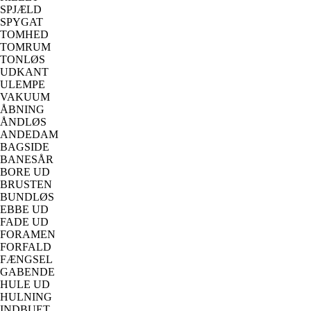
SPJÆLD
SPYGAT
TOMHED
TOMRUM
TONLØS
UDKANT
ULEMPE
VAKUUM
ÅBNING
ÅNDLØS
ANDEDAM
BAGSIDE
BANESÅR
BORE UD
BRUSTEN
BUNDLØS
EBBE UD
FADE UD
FORAMEN
FORFALD
FÆNGSEL
GABENDE
HULE UD
HULNING
INDBUET