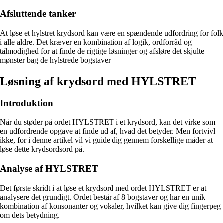
Afsluttende tanker
At løse et hylstret krydsord kan være en spændende udfordring for folk
i alle aldre. Det kræver en kombination af logik, ordforråd og
tålmodighed for at finde de rigtige løsninger og afsløre det skjulte
mønster bag de hylstrede bogstaver.
Løsning af krydsord med HYLSTRET
Introduktion
Når du støder på ordet HYLSTRET i et krydsord, kan det virke som
en udfordrende opgave at finde ud af, hvad det betyder. Men fortvivl
ikke, for i denne artikel vil vi guide dig gennem forskellige måder at
løse dette krydsordsord på.
Analyse af HYLSTRET
Det første skridt i at løse et krydsord med ordet HYLSTRET er at
analysere det grundigt. Ordet består af 8 bogstaver og har en unik
kombination af konsonanter og vokaler, hvilket kan give dig fingerpeg
om dets betydning.