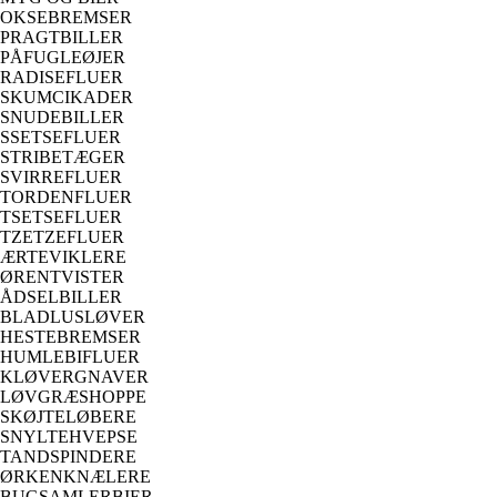
OKSEBREMSER
PRAGTBILLER
PÅFUGLEØJER
RADISEFLUER
SKUMCIKADER
SNUDEBILLER
SSETSEFLUER
STRIBETÆGER
SVIRREFLUER
TORDENFLUER
TSETSEFLUER
TZETZEFLUER
ÆRTEVIKLERE
ØRENTVISTER
ÅDSELBILLER
BLADLUSLØVER
HESTEBREMSER
HUMLEBIFLUER
KLØVERGNAVER
LØVGRÆSHOPPE
SKØJTELØBERE
SNYLTEHVEPSE
TANDSPINDERE
ØRKENKNÆLERE
BUGSAMLERBIER