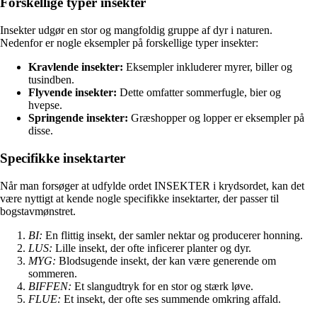
Forskellige typer insekter
Insekter udgør en stor og mangfoldig gruppe af dyr i naturen.
Nedenfor er nogle eksempler på forskellige typer insekter:
Kravlende insekter:
Eksempler inkluderer myrer, biller og
tusindben.
Flyvende insekter:
Dette omfatter sommerfugle, bier og
hvepse.
Springende insekter:
Græshopper og lopper er eksempler på
disse.
Specifikke insektarter
Når man forsøger at udfylde ordet INSEKTER i krydsordet, kan det
være nyttigt at kende nogle specifikke insektarter, der passer til
bogstavmønstret.
BI:
En flittig insekt, der samler nektar og producerer honning.
LUS:
Lille insekt, der ofte inficerer planter og dyr.
MYG:
Blodsugende insekt, der kan være generende om
sommeren.
BIFFEN:
Et slangudtryk for en stor og stærk løve.
FLUE:
Et insekt, der ofte ses summende omkring affald.