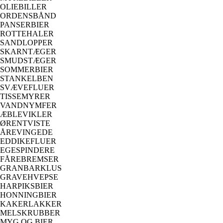
OLIEBILLER
ORDENSBÅND
PANSERBIER
ROTTEHALER
SANDLOPPER
SKARNTÆGER
SMUDSTÆGER
SOMMERBIER
STANKELBEN
SVÆVEFLUER
TISSEMYRER
VANDNYMFER
ÆBLEVIKLER
ØRENTVISTE
ÅREVINGEDE
EDDIKEFLUER
EGESPINDERE
FÅREBREMSER
GRANBARKLUS
GRAVEHVEPSE
HARPIKSBIER
HONNINGBIER
KAKERLAKKER
MELSKRUBBER
MYG OG BIER