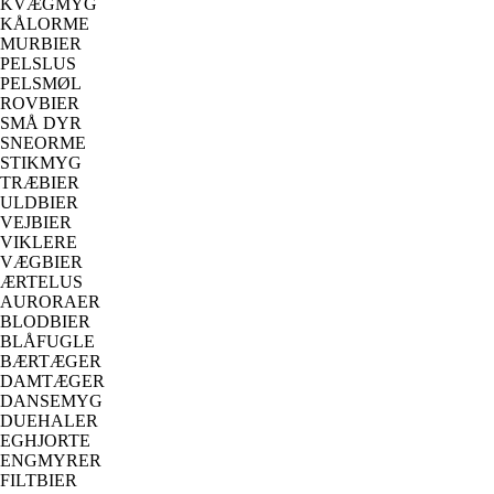
KVÆGMYG
KÅLORME
MURBIER
PELSLUS
PELSMØL
ROVBIER
SMÅ DYR
SNEORME
STIKMYG
TRÆBIER
ULDBIER
VEJBIER
VIKLERE
VÆGBIER
ÆRTELUS
AURORAER
BLODBIER
BLÅFUGLE
BÆRTÆGER
DAMTÆGER
DANSEMYG
DUEHALER
EGHJORTE
ENGMYRER
FILTBIER