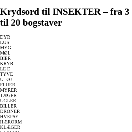
Krydsord til INSEKTER – fra 3
til 20 bogstaver
DYR
LUS
MYG
MØL
BIER
KRYB
LE D
TYVE
UTØJ
FLUER
MYRER
TÆGER
UGLER
BILLER
DRONER
HVEPSE
HÆRORM
KLÆGER