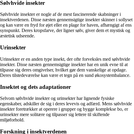
Sølvhvide insekter
Sølvhvide insekter er nogle af de mest fascinerende skabninger i
insektverdenen. Disse næsten gennemsigtige insekter skinner i sollyset
og kan være en fryd for øjet eller en plage for haven, afhængigt af ens
synspunkt. Deres kropsfarve, der ligner sølv, giver dem et mystisk og
æstetisk udseende.
Urinsekter
Urinsekter er en anden type insekt, der ofte forveksles med sølvhvide
insekter. Disse næsten gennemsigtige insekter har en unik evne til at
tilpasse sig deres omgivelser, hvilket gør dem vanskelige at opdage.
Deres tilstedeværelse kan være et tegn på en sund økosystembalance.
Insektet og dets adaptationer
Selvom sølvhvide insekter og urinsekter har lignende fysiske
egenskaber, adskiller de sig i deres levevis og adfærd. Mens sølvhvide
insekter foretrækker at operere i grupper og bygge komplekse bo, er
urinsekter mere solitære og tilpasser sig lettere til skiftende
miljøforhold.
Forskning i insektverdenen