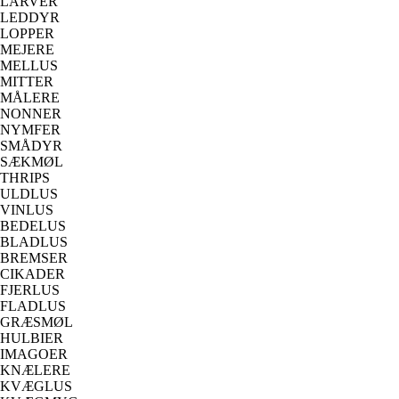
LARVER
LEDDYR
LOPPER
MEJERE
MELLUS
MITTER
MÅLERE
NONNER
NYMFER
SMÅDYR
SÆKMØL
THRIPS
ULDLUS
VINLUS
BEDELUS
BLADLUS
BREMSER
CIKADER
FJERLUS
FLADLUS
GRÆSMØL
HULBIER
IMAGOER
KNÆLERE
KVÆGLUS