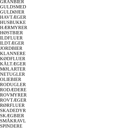
GRANBIER
GULDSMED
GULDØJER
HAVTÆGER
HUSBUKKE
HÆRMYRER
HØSTBIER
ILDFLUER
ILDTÆGER
JORDBIER
KLANNERE
KØDFLUER
KÅLTÆGER
MØLARTER
NETUGLER
OLIEBIER
RODUGLER
RODÆDERE
ROVMYRER
ROVTÆGER
RØRFLUER
SKADEDYR
SKÆGBIER
SMÅKRAVL
SPINDERE