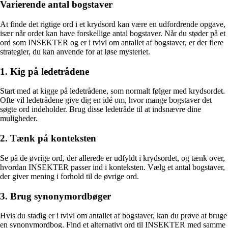
Varierende antal bogstaver
At finde det rigtige ord i et krydsord kan være en udfordrende opgave,
især når ordet kan have forskellige antal bogstaver. Når du støder på et
ord som INSEKTER og er i tvivl om antallet af bogstaver, er der flere
strategier, du kan anvende for at løse mysteriet.
1. Kig på ledetrådene
Start med at kigge på ledetrådene, som normalt følger med krydsordet.
Ofte vil ledetrådene give dig en idé om, hvor mange bogstaver det
søgte ord indeholder. Brug disse ledetråde til at indsnævre dine
muligheder.
2. Tænk på konteksten
Se på de øvrige ord, der allerede er udfyldt i krydsordet, og tænk over,
hvordan INSEKTER passer ind i konteksten. Vælg et antal bogstaver,
der giver mening i forhold til de øvrige ord.
3. Brug synonymordbøger
Hvis du stadig er i tvivl om antallet af bogstaver, kan du prøve at bruge
en synonymordbog. Find et alternativt ord til INSEKTER med samme