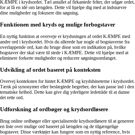
KÆMPE i krydsordet. Tæl antallet af firkantede felter, der udgør ordet,
for at få en idé om længden. Dette vil hjælpe dig med at indsnævre
dine muligheder og fokusere din søgning.
Funktionen med kryds og mulige forbogstaver
En nyttig funktion at overveje er krydsningen af ordet KÆMPE med
andre ord i krydsordet. Hvis du allerede har nogle af bogstaverne fra
overlappende ord, kan du bruge disse som en indikation på, hvilke
bogstaver der skal være til stede i KÆMPE. Dette vil hjælpe med at
eliminere forkerte muligheder og reducere søgningsomfanget.
Udvikling af ordet baseret på konteksten
Overvej konteksten for hintet KÆMPE og krydshineterne i krydsordet.
Tænk på synonymer eller beslægtede begreber, der kan passe ind i den
tematiske helhed. Dette kan give dig yderligere ledetråde til at danne
det rette ord.
Udforskning af ordbøger og krydsordløsere
Brug online ordbøger eller specialiserede krydsordløsere til at generere
en liste over mulige ord baseret på længden og de tilgængelige
bogstaver. Disse værktøjer kan fungere som en nyttig reference, hvis