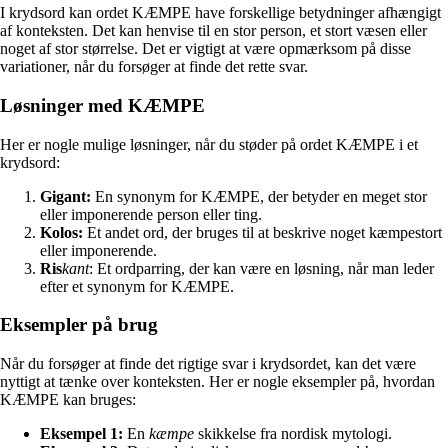
I krydsord kan ordet KÆMPE have forskellige betydninger afhængigt
af konteksten. Det kan henvise til en stor person, et stort væsen eller
noget af stor størrelse. Det er vigtigt at være opmærksom på disse
variationer, når du forsøger at finde det rette svar.
Løsninger med KÆMPE
Her er nogle mulige løsninger, når du støder på ordet KÆMPE i et
krydsord:
Gigant:
En synonym for KÆMPE, der betyder en meget stor
eller imponerende person eller ting.
Kolos:
Et andet ord, der bruges til at beskrive noget kæmpestort
eller imponerende.
Ris
kant
: Et ordparring, der kan være en løsning, når man leder
efter et synonym for KÆMPE.
Eksempler på brug
Når du forsøger at finde det rigtige svar i krydsordet, kan det være
nyttigt at tænke over konteksten. Her er nogle eksempler på, hvordan
KÆMPE kan bruges:
Eksempel 1:
En
kæmpe
skikkelse fra nordisk mytologi.