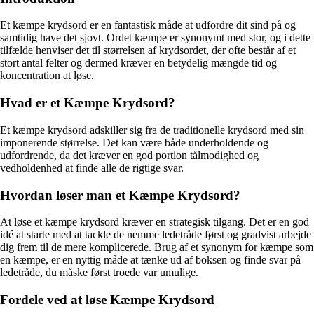
Et kæmpe krydsord er en fantastisk måde at udfordre dit sind på og
samtidig have det sjovt. Ordet kæmpe er synonymt med stor, og i dette
tilfælde henviser det til størrelsen af krydsordet, der ofte består af et
stort antal felter og dermed kræver en betydelig mængde tid og
koncentration at løse.
Hvad er et Kæmpe Krydsord?
Et kæmpe krydsord adskiller sig fra de traditionelle krydsord med sin
imponerende størrelse. Det kan være både underholdende og
udfordrende, da det kræver en god portion tålmodighed og
vedholdenhed at finde alle de rigtige svar.
Hvordan løser man et Kæmpe Krydsord?
At løse et kæmpe krydsord kræver en strategisk tilgang. Det er en god
idé at starte med at tackle de nemme ledetråde først og gradvist arbejde
dig frem til de mere komplicerede. Brug af et synonym for kæmpe som
en kæmpe, er en nyttig måde at tænke ud af boksen og finde svar på
ledetråde, du måske først troede var umulige.
Fordele ved at løse Kæmpe Krydsord