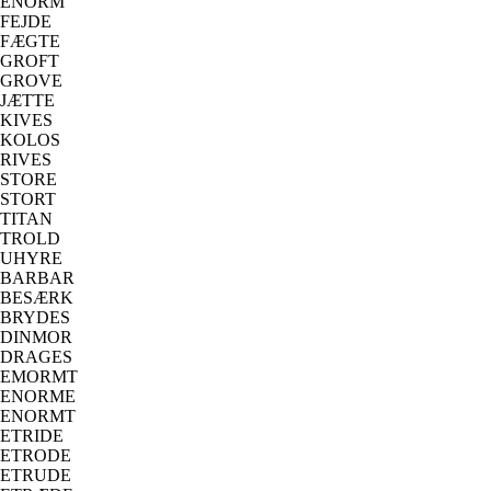
ENORM
FEJDE
FÆGTE
GROFT
GROVE
JÆTTE
KIVES
KOLOS
RIVES
STORE
STORT
TITAN
TROLD
UHYRE
BARBAR
BESÆRK
BRYDES
DINMOR
DRAGES
EMORMT
ENORME
ENORMT
ETRIDE
ETRODE
ETRUDE