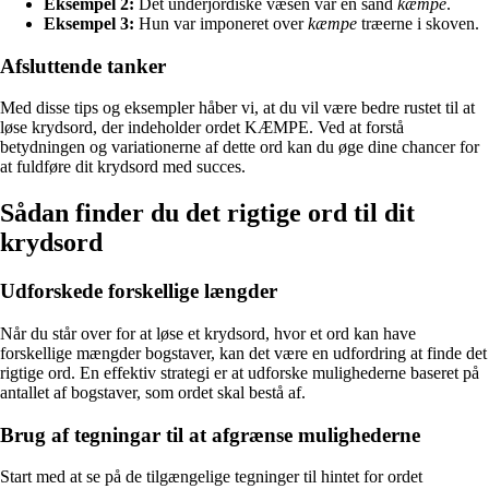
Eksempel 2:
Det underjordiske væsen var en sand
kæmpe
.
Eksempel 3:
Hun var imponeret over
kæmpe
træerne i skoven.
Afsluttende tanker
Med disse tips og eksempler håber vi, at du vil være bedre rustet til at
løse krydsord, der indeholder ordet KÆMPE. Ved at forstå
betydningen og variationerne af dette ord kan du øge dine chancer for
at fuldføre dit krydsord med succes.
Sådan finder du det rigtige ord til dit
krydsord
Udforskede forskellige længder
Når du står over for at løse et krydsord, hvor et ord kan have
forskellige mængder bogstaver, kan det være en udfordring at finde det
rigtige ord. En effektiv strategi er at udforske mulighederne baseret på
antallet af bogstaver, som ordet skal bestå af.
Brug af tegningar til at afgrænse mulighederne
Start med at se på de tilgængelige tegninger til hintet for ordet