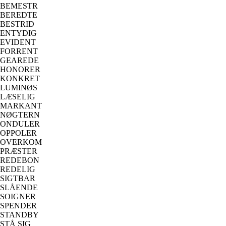
BEMESTR
BEREDTE
BESTRID
ENTYDIG
EVIDENT
FORRENT
GEAREDE
HONORER
KONKRET
LUMINØS
LÆSELIG
MARKANT
NØGTERN
ONDULER
OPPOLER
OVERKOM
PRÆSTER
REDEBON
REDELIG
SIGTBAR
SLÅENDE
SOIGNER
SPENDER
STANDBY
STÅ SIG