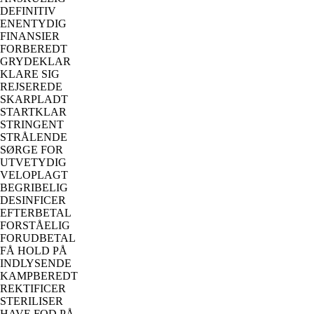
DEFINITIV
ENENTYDIG
FINANSIER
FORBEREDT
GRYDEKLAR
KLARE SIG
REJSEREDE
SKARPLADT
STARTKLAR
STRINGENT
STRÅLENDE
SØRGE FOR
UTVETYDIG
VELOPLAGT
BEGRIBELIG
DESINFICER
EFTERBETAL
FORSTÅELIG
FORUDBETAL
FÅ HOLD PÅ
INDLYSENDE
KAMPBEREDT
REKTIFICER
STERILISER
HAVE FOD PÅ