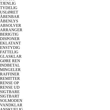
TJENLIG
TYDELIG
USLØRET
ÅBENBAR
ÅBENLYS
ABSOLVER
ARRANGER
BERIGTIG
DISPONER
EKLATANT
ENSTYDIG
FATTELIG
GLASKLAR
GØRE REN
INDBETAL
MINGELER
RAFFINER
REMITTER
RENSE OP
RENSE UD
SIGTBARE
SIGTBART
SOLMODEN
VANDKLAR
ANSKUELIG