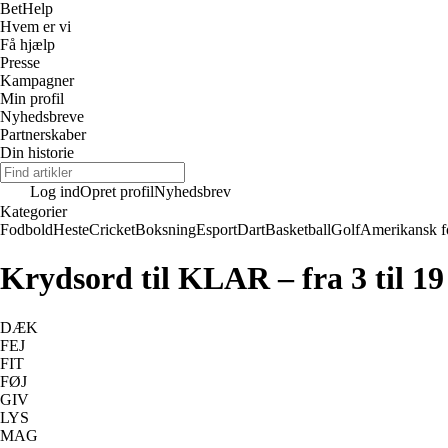
Bet
Help
Hvem er vi
Få hjælp
Presse
Kampagner
Min profil
Nyhedsbreve
Partnerskaber
Din historie
Log ind
Opret profil
Nyhedsbrev
Kategorier
Fodbold
Heste
Cricket
Boksning
Esport
Dart
Basketball
Golf
Amerikansk f
Krydsord til KLAR – fra 3 til 19
DÆK
FEJ
FIT
FØJ
GIV
LYS
MAG