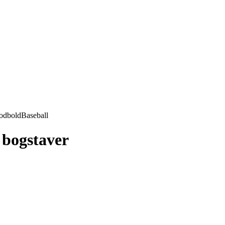
odbold
Baseball
 bogstaver