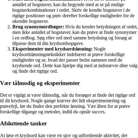
antallet af bogstaver, kan du begynde med at se på mulige
bogstavkombinationer i ordet. Skriv de kendte bogstaver i de
rigtige positioner og prøv derefter forskellige muligheder for de
ukendte bogstaver.
Brug synonymordbøger:
Hvis du kender betydningen af ordet,
men ikke antallet af bogstaver, kan du prøve at finde synonymer
i en ordbog. Søg efter ord med samme betydning og forsøg at
tilpasse dem til din krydsordsopgave.
Eksperimenter med krydsordsløsning:
Nogle
krydsordsløsningsteknikker indebærer at prøve forskellige
muligheder og se, hvad der passer bedst sammen med de
krydsende ord. Dette kan hjælpe dig med at indsnævre dine valg
og finde det rigtige ord.
Vær tålmodig og eksperimenter
Det er vigtigt at være tålmodig, når du forsøger at finde det rigtige ord
til dit krydsord. Nogle gange kræver det lidt eksperimentering og
prøvefejl, før du finder den perfekte løsning. Vær åben for at prøve
forskellige tilgange og metoder, indtil du opnår succes.
Afsluttende tanker
At løse et krydsord kan være en sjov og udfordrende aktivitet, der