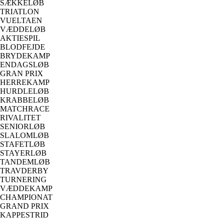
SÆKKELØB
TRIATLON
VUELTAEN
VÆDDELØB
AKTIESPIL
BLODFEJDE
BRYDEKAMP
ENDAGSLØB
GRAN PRIX
HERREKAMP
HURDLELØB
KRABBELØB
MATCHRACE
RIVALITET
SENIORLØB
SLALOMLØB
STAFETLØB
STAYERLØB
TANDEMLØB
TRAVDERBY
TURNERING
VÆDDEKAMP
CHAMPIONAT
GRAND PRIX
KAPPESTRID