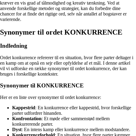
kræver en vis grad af tålmodighed og kreativ tænkning. Ved at
anvende forskellige metoder og strategier, kan du forbedre dine
chancer for at finde det rigtige ord, selv når antallet af bogstaver er
varierende.
Synonymer til ordet KONKURRENCE
Indledning
Ordet konkurrence refererer til en situation, hvor flere parter deltager i
en kamp om at opnå en sejr eller opfyldelse af et mål. I denne artikel
vil vi udforske en række synonymer til ordet konkurrence, der kan
bruges i forskellige kontekster.
Synonymer til KONKURRENCE
Her er en liste over synonymer til ordet konkurrence:
Kappestrid
: En konkurrence eller kappestrid, hvor forskellige
parter udfordrer hinanden.
Konfrontation
: Et møde eller sammenstød mellem
konkurrerende parter.
Dyst
: En intens kamp eller konkurrence mellem modstandere.
Konkurrenceforhold
: En situation, hvor flere parter kæmper