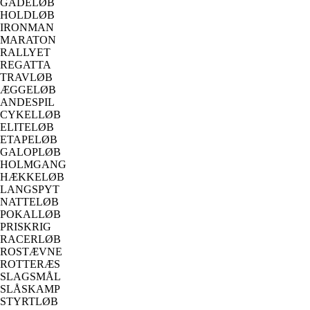
GADELØB
HOLDLØB
IRONMAN
MARATON
RALLYET
REGATTA
TRAVLØB
ÆGGELØB
ANDESPIL
CYKELLØB
ELITELØB
ETAPELØB
GALOPLØB
HOLMGANG
HÆKKELØB
LANGSPYT
NATTELØB
POKALLØB
PRISKRIG
RACERLØB
ROSTÆVNE
ROTTERÆS
SLAGSMÅL
SLÅSKAMP
STYRTLØB