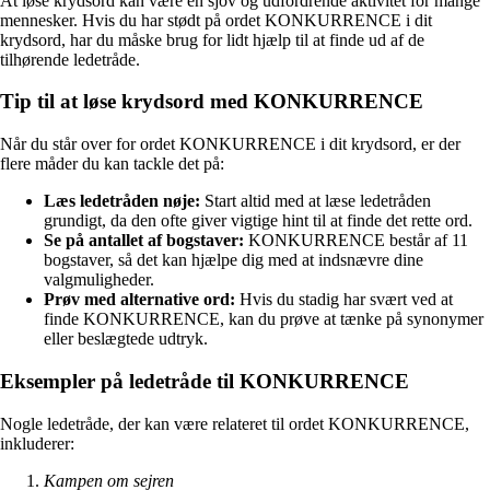
At løse krydsord kan være en sjov og udfordrende aktivitet for mange
mennesker. Hvis du har stødt på ordet KONKURRENCE i dit
krydsord, har du måske brug for lidt hjælp til at finde ud af de
tilhørende ledetråde.
Tip til at løse krydsord med KONKURRENCE
Når du står over for ordet KONKURRENCE i dit krydsord, er der
flere måder du kan tackle det på:
Læs ledetråden nøje:
Start altid med at læse ledetråden
grundigt, da den ofte giver vigtige hint til at finde det rette ord.
Se på antallet af bogstaver:
KONKURRENCE består af 11
bogstaver, så det kan hjælpe dig med at indsnævre dine
valgmuligheder.
Prøv med alternative ord:
Hvis du stadig har svært ved at
finde KONKURRENCE, kan du prøve at tænke på synonymer
eller beslægtede udtryk.
Eksempler på ledetråde til KONKURRENCE
Nogle ledetråde, der kan være relateret til ordet KONKURRENCE,
inkluderer:
Kampen om sejren