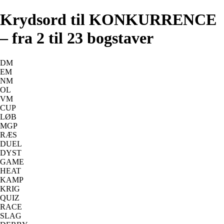
Krydsord til KONKURRENCE
– fra 2 til 23 bogstaver
DM
EM
NM
OL
VM
CUP
LØB
MGP
RÆS
DUEL
DYST
GAME
HEAT
KAMP
KRIG
QUIZ
RACE
SLAG