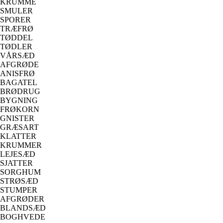
KRUMME
SMULER
SPORER
TRÆFRØ
TØDDEL
TØDLER
VÅRSÆD
AFGRØDE
ANISFRØ
BAGATEL
BRØDRUG
BYGNING
FRØKORN
GNISTER
GRÆSART
KLATTER
KRUMMER
LEJESÆD
SJATTER
SORGHUM
STRØSÆD
STUMPER
AFGRØDER
BLANDSÆD
BOGHVEDE