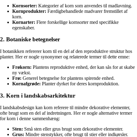
Kornsorter:
Kategorier af korn som anvendes til madlavning.
Kornprodukter:
Færdigbehandlede madvarer fremstillet af
korn.
Kornarter:
Flere forskellige kornsorter med specifikke
egenskaber.
2. Botaniske betegnelser
I botanikken refererer korn til en del af den reproduktive struktur hos
planter. Her er nogle synonymer og relaterede termer til dette emne:
Frøkorn:
Plantens reproduktive enhed, der kan sås for at skabe
ny vækst.
Frø:
Generel betegnelse for plantens spirende enhed.
Kornafgrøde:
Planter dyrket for deres kornproduktion.
3. Korn i landskabsarkitektur
I landskabsdesign kan korn referere til mindre dekorative elementer,
ofte brugt som en del af indretningen. Her er nogle alternative termer
for korn i denne sammenhæng:
Sten:
Små sten eller grus brugt som dekorative elementer.
Grus:
Mindre stenstykker, ofte brugt til stier eller indkørsler.