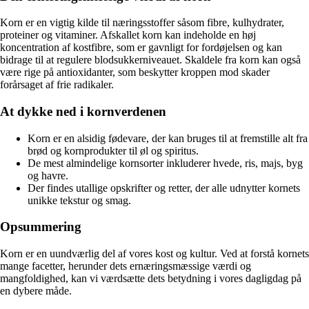
Korn er en vigtig kilde til næringsstoffer såsom fibre, kulhydrater,
proteiner og vitaminer. Afskallet korn kan indeholde en høj
koncentration af kostfibre, som er gavnligt for fordøjelsen og kan
bidrage til at regulere blodsukkerniveauet. Skaldele fra korn kan også
være rige på antioxidanter, som beskytter kroppen mod skader
forårsaget af frie radikaler.
At dykke ned i kornverdenen
Korn er en alsidig fødevare, der kan bruges til at fremstille alt fra
brød og kornprodukter til øl og spiritus.
De mest almindelige kornsorter inkluderer hvede, ris, majs, byg
og havre.
Der findes utallige opskrifter og retter, der alle udnytter kornets
unikke tekstur og smag.
Opsummering
Korn er en uundværlig del af vores kost og kultur. Ved at forstå kornets
mange facetter, herunder dets ernæringsmæssige værdi og
mangfoldighed, kan vi værdsætte dets betydning i vores dagligdag på
en dybere måde.