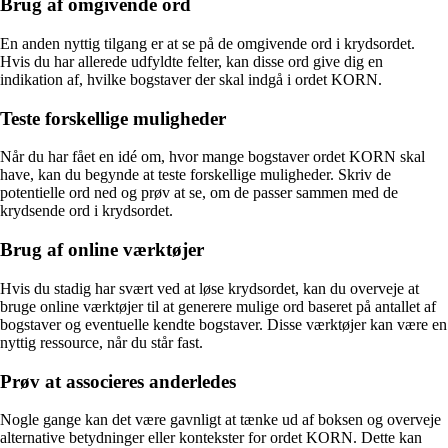
Brug af omgivende ord
En anden nyttig tilgang er at se på de omgivende ord i krydsordet.
Hvis du har allerede udfyldte felter, kan disse ord give dig en
indikation af, hvilke bogstaver der skal indgå i ordet KORN.
Teste forskellige muligheder
Når du har fået en idé om, hvor mange bogstaver ordet KORN skal
have, kan du begynde at teste forskellige muligheder. Skriv de
potentielle ord ned og prøv at se, om de passer sammen med de
krydsende ord i krydsordet.
Brug af online værktøjer
Hvis du stadig har svært ved at løse krydsordet, kan du overveje at
bruge online værktøjer til at generere mulige ord baseret på antallet af
bogstaver og eventuelle kendte bogstaver. Disse værktøjer kan være en
nyttig ressource, når du står fast.
Prøv at associeres anderledes
Nogle gange kan det være gavnligt at tænke ud af boksen og overveje
alternative betydninger eller kontekster for ordet KORN. Dette kan