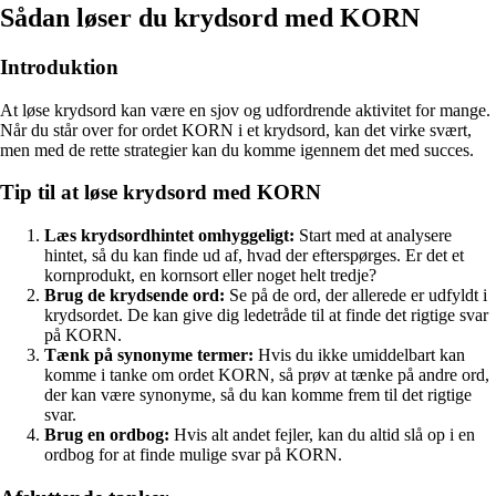
Sådan løser du krydsord med KORN
Introduktion
At løse krydsord kan være en sjov og udfordrende aktivitet for mange.
Når du står over for ordet KORN i et krydsord, kan det virke svært,
men med de rette strategier kan du komme igennem det med succes.
Tip til at løse krydsord med KORN
Læs krydsordhintet omhyggeligt:
Start med at analysere
hintet, så du kan finde ud af, hvad der efterspørges. Er det et
kornprodukt, en kornsort eller noget helt tredje?
Brug de krydsende ord:
Se på de ord, der allerede er udfyldt i
krydsordet. De kan give dig ledetråde til at finde det rigtige svar
på KORN.
Tænk på synonyme termer:
Hvis du ikke umiddelbart kan
komme i tanke om ordet KORN, så prøv at tænke på andre ord,
der kan være synonyme, så du kan komme frem til det rigtige
svar.
Brug en ordbog:
Hvis alt andet fejler, kan du altid slå op i en
ordbog for at finde mulige svar på KORN.