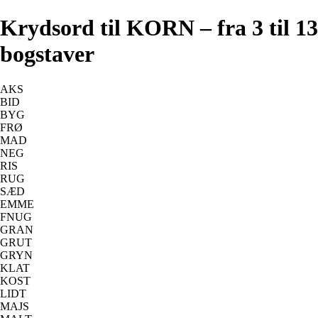
Krydsord til KORN – fra 3 til 13
bogstaver
AKS
BID
BYG
FRØ
MAD
NEG
RIS
RUG
SÆD
EMME
FNUG
GRAN
GRUT
GRYN
KLAT
KOST
LIDT
MAJS