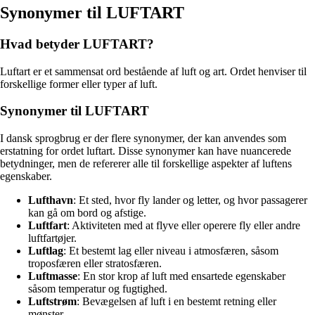
Synonymer til LUFTART
Hvad betyder LUFTART?
Luftart er et sammensat ord bestående af luft og art. Ordet henviser til
forskellige former eller typer af luft.
Synonymer til LUFTART
I dansk sprogbrug er der flere synonymer, der kan anvendes som
erstatning for ordet luftart. Disse synonymer kan have nuancerede
betydninger, men de refererer alle til forskellige aspekter af luftens
egenskaber.
Lufthavn
: Et sted, hvor fly lander og letter, og hvor passagerer
kan gå om bord og afstige.
Luftfart
: Aktiviteten med at flyve eller operere fly eller andre
luftfartøjer.
Luftlag
: Et bestemt lag eller niveau i atmosfæren, såsom
troposfæren eller stratosfæren.
Luftmasse
: En stor krop af luft med ensartede egenskaber
såsom temperatur og fugtighed.
Luftstrøm
: Bevægelsen af luft i en bestemt retning eller
mønster.