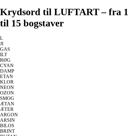
Krydsord til LUFTART – fra 1
til 15 bogstaver
L
JI
GAS
ILT
RØG
CYAN
DAMP
ETAN
KLOR
NEON
OZON
SMOG
ÆTAN
ÆTER
ARGON
ARSIN
BILOS
BRINT