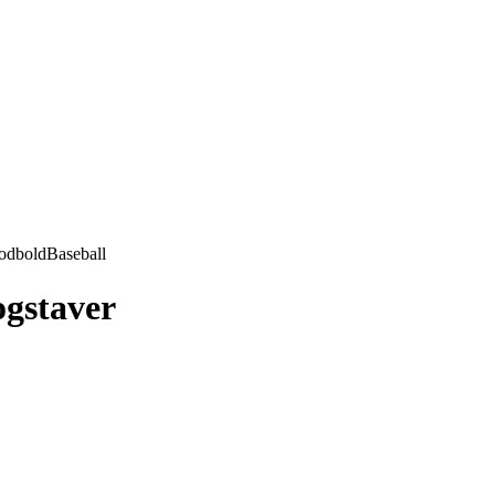
odbold
Baseball
ogstaver