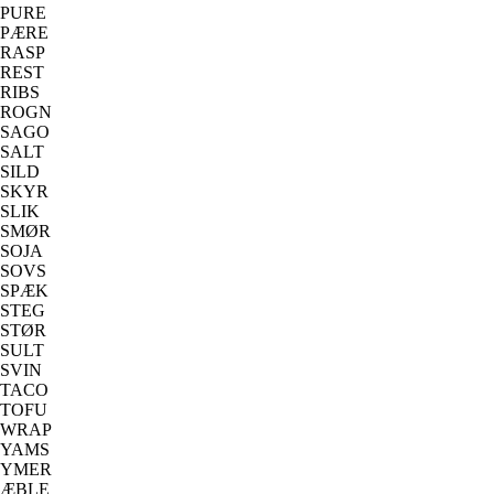
PURE
PÆRE
RASP
REST
RIBS
ROGN
SAGO
SALT
SILD
SKYR
SLIK
SMØR
SOJA
SOVS
SPÆK
STEG
STØR
SULT
SVIN
TACO
TOFU
WRAP
YAMS
YMER
ÆBLE