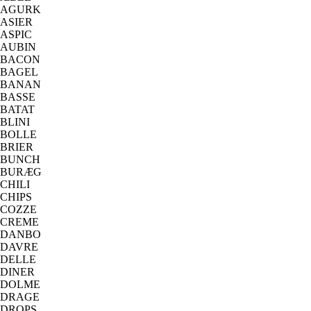
AGURK
ASIER
ASPIC
AUBIN
BACON
BAGEL
BANAN
BASSE
BATAT
BLINI
BOLLE
BRIER
BUNCH
BURÆG
CHILI
CHIPS
COZZE
CREME
DANBO
DAVRE
DELLE
DINER
DOLME
DRAGE
DROPS