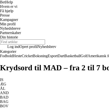
Bet
Help
Hvem er vi
Få hjælp
Presse
Kampagner
Min profil
Nyhedsbreve
Partnerskaber
Din historie
Log ind
Opret profil
Nyhedsbrev
Kategorier
Fodbold
Heste
Cricket
Boksning
Esport
Dart
Basketball
Golf
Amerikansk f
Krydsord til MAD – fra 2 til 7 b
IS
ÆG
ÅL
AND
BAD
BAG
BOV