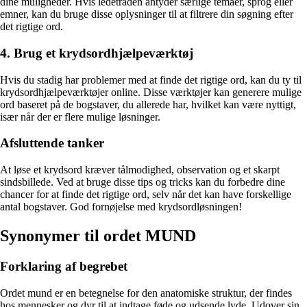
dine muligheder. Hvis ledetråden antyder særlige temaer, sprog eller
emner, kan du bruge disse oplysninger til at filtrere din søgning efter
det rigtige ord.
4. Brug et krydsordhjælpeværktøj
Hvis du stadig har problemer med at finde det rigtige ord, kan du ty til
krydsordhjælpeværktøjer online. Disse værktøjer kan generere mulige
ord baseret på de bogstaver, du allerede har, hvilket kan være nyttigt,
især når der er flere mulige løsninger.
Afsluttende tanker
At løse et krydsord kræver tålmodighed, observation og et skarpt
sindsbillede. Ved at bruge disse tips og tricks kan du forbedre dine
chancer for at finde det rigtige ord, selv når det kan have forskellige
antal bogstaver. God fornøjelse med krydsordløsningen!
Synonymer til ordet MUND
Forklaring af begrebet
Ordet mund er en betegnelse for den anatomiske struktur, der findes
hos mennesker og dyr til at indtage føde og udsende lyde. Udover sin