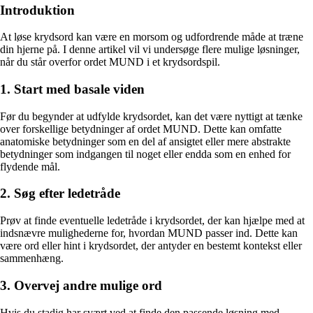
Introduktion
At løse krydsord kan være en morsom og udfordrende måde at træne
din hjerne på. I denne artikel vil vi undersøge flere mulige løsninger,
når du står overfor ordet MUND i et krydsordspil.
1. Start med basale viden
Før du begynder at udfylde krydsordet, kan det være nyttigt at tænke
over forskellige betydninger af ordet MUND. Dette kan omfatte
anatomiske betydninger som en del af ansigtet eller mere abstrakte
betydninger som indgangen til noget eller endda som en enhed for
flydende mål.
2. Søg efter ledetråde
Prøv at finde eventuelle ledetråde i krydsordet, der kan hjælpe med at
indsnævre mulighederne for, hvordan MUND passer ind. Dette kan
være ord eller hint i krydsordet, der antyder en bestemt kontekst eller
sammenhæng.
3. Overvej andre mulige ord
Hvis du stadig har svært ved at finde den passende løsning med