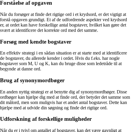
Forståelse af opgaven
Når du forsøger at finde det rigtige ord i et krydsord, er det vigtigt at
forstå opgaven grundigt. Et af de udfordrende aspekter ved krydsord
er, at ordet kan have forskellige antal bogstaver, hvilket kan gøre det
svært at identificere det korrekte ord med det samme.
Forsøg med kendte bogstaver
En effektiv strategi i en sådan situation er at starte med at identificere
de bogstaver, du allerede kender i ordet. Hvis du f.eks. har nogle
bogstaver som M, U og K, kan du bruge disse som ledetråde til at
begynde at danne ord.
Brug af synonymordbøger
En anden nyttig strategi er at benytte dig af synonymordbøger. Disse
ordbøger kan hjælpe dig med at finde ord, der betyder det samme som
dit målord, men som muligvis har et andet antal bogstaver. Dette kan
hjælpe med at udvide din søgning og finde det rigtige ord.
Udforskning af forskellige muligheder
Når du er i tvivl om antallet af bogstaver, kan det være gavnligt at