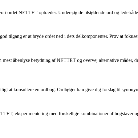
, hvori ordet NETTET optræder. Undersøg de tilstødende ord og ledetråde,
 tilgang er at bryde ordet ned i dets delkomponenter. Prøv at fokuser
n mest åbenlyse betydning af NETTET og overvej alternative måder, det 
ttigt at konsultere en ordbog. Ordbøger kan give dig forslag til synonym
TET, eksperimentering med forskellige kombinationer af bogstaver og o