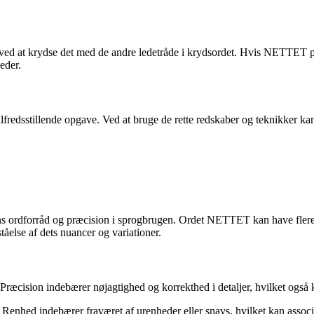
e det ved at krydse det med de andre ledetråde i krydsordet. Hvis NETTE
eder.
tilfredsstillende opgave. Ved at bruge de rette redskaber og teknikker k
ens ordforråd og præcision i sprogbrugen. Ordet NETTET kan have flere 
else af dets nuancer og variationer.
cision indebærer nøjagtighed og korrekthed i detaljer, hvilket også kan
nhed indebærer fraværet af urenheder eller snavs, hvilket kan associ