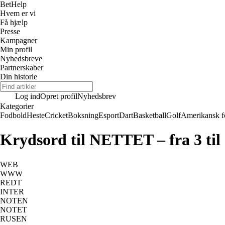
Bet
Help
Hvem er vi
Få hjælp
Presse
Kampagner
Min profil
Nyhedsbreve
Partnerskaber
Din historie
Log ind
Opret profil
Nyhedsbrev
Kategorier
Fodbold
Heste
Cricket
Boksning
Esport
Dart
Basketball
Golf
Amerikansk f
Krydsord til NETTET – fra 3 til
WEB
WWW
REDT
INTER
NOTEN
NOTET
RUSEN