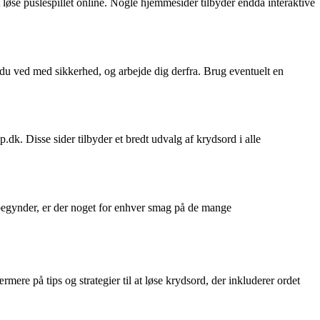
 løse puslespillet online. Nogle hjemmesider tilbyder endda interaktive
d, du ved med sikkerhed, og arbejde dig derfra. Brug eventuelt en
k. Disse sider tilbyder et bredt udvalg af krydsord i alle
nybegynder, er der noget for enhver smag på de mange
ere på tips og strategier til at løse krydsord, der inkluderer ordet