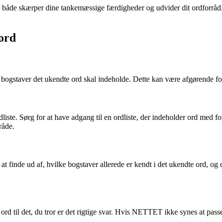
e skærper dine tankemæssige færdigheder og udvider dit ordforråd. Brug
sord
gstaver det ukendte ord skal indeholde. Dette kan være afgørende for at f
ordliste. Sørg for at have adgang til en ordliste, der indeholder ord med
råde.
at finde ud af, hvilke bogstaver allerede er kendt i det ukendte ord, og 
ord til det, du tror er det rigtige svar. Hvis NETTET ikke synes at pas