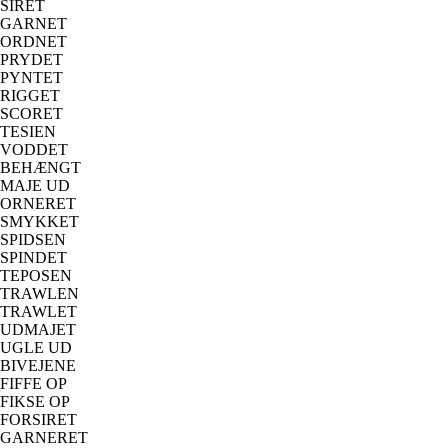
SIRET
GARNET
ORDNET
PRYDET
PYNTET
RIGGET
SCORET
TESIEN
VODDET
BEHÆNGT
MAJE UD
ORNERET
SMYKKET
SPIDSEN
SPINDET
TEPOSEN
TRAWLEN
TRAWLET
UDMAJET
UGLE UD
BIVEJENE
FIFFE OP
FIKSE OP
FORSIRET
GARNERET