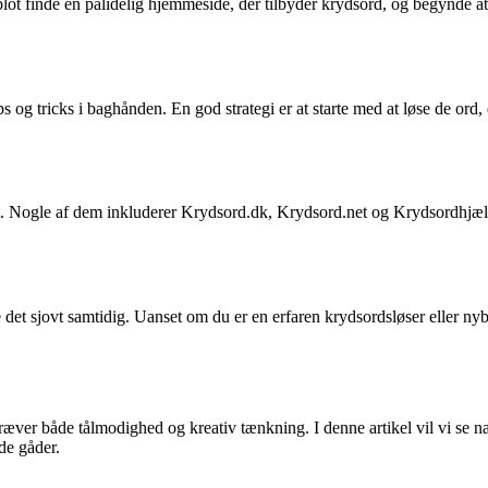
lot finde en pålidelig hjemmeside, der tilbyder krydsord, og begynde at
ps og tricks i baghånden. En god strategi er at starte med at løse de or
. Nogle af dem inkluderer Krydsord.dk, Krydsord.net og Krydsordhjælp.d
ve det sjovt samtidig. Uanset om du er en erfaren krydsordsløser eller 
æver både tålmodighed og kreativ tænkning. I denne artikel vil vi se nærm
de gåder.