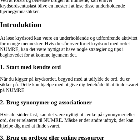
Ved at forstå og beherske brugen af numrene, kan enhver
krydsordsentusiast blive en mester i at løse disse underholdende
hjernegymnastikker.
Introduktion
At løse krydsord kan være en underholdende og udfordrende aktivitet
for mange mennesker. Hvis du står over for et krydsord med ordet
NUMRE, kan det være nyttigt at have nogle strategier og tips i
baghovedet for at komme igennem det.
1. Start med kendte ord
Når du kigger på krydsordet, begynd med at udfylde de ord, du er
sikker på. Dette kan hjælpe med at give dig ledetråde til at finde svaret
på NUMRE.
2. Brug synonymer og associationer
Hvis du sidder fast, kan det være nyttigt at tænke på synonymer eller
ord, der er relateret til NUMRE. Måske er der andre udtryk, der kan
hjælpe dig med at finde svaret.
3. Brug en ordbog eller online ressourcer