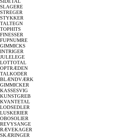
SIDETAL
SLAGERE
STREGER
STYKKER
TALTEGN
TOPHITS
FINESSER
FUPNUMRE
GIMMICKS
INTRIGER
JULELEGE
LOTTOTAL
OPTRÆDEN
TALKODER
BLÆNDVÆRK
GIMMICKER
KASSESVIG
KUNSTGREB
KVANTETAL
LODSEDLER
LUSKERIER
OBOSOLIER
REVYSANGE
RÆVEKAGER
SKÆRINGER