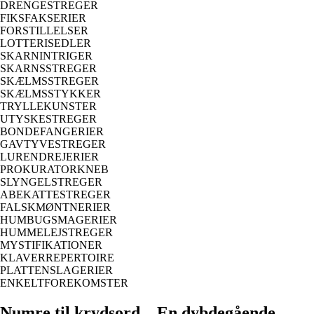
DRENGESTREGER
FIKSFAKSERIER
FORSTILLELSER
LOTTERISEDLER
SKARNINTRIGER
SKARNSSTREGER
SKÆLMSSTREGER
SKÆLMSSTYKKER
TRYLLEKUNSTER
UTYSKESTREGER
BONDEFANGERIER
GAVTYVESTREGER
LURENDREJERIER
PROKURATORKNEB
SLYNGELSTREGER
ABEKATTESTREGER
FALSKMØNTNERIER
HUMBUGSMAGERIER
HUMMELEJSTREGER
MYSTIFIKATIONER
KLAVERREPERTOIRE
PLATTENSLAGERIER
ENKELTFOREKOMSTER
Numre til krydsord – En dybdegående