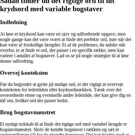
Sådan finder du det rigtige ord til dit
krydsord med variable bogstaver
Indledning
At løse et krydsord kan være en sjov og udfordrende opgave, men
nogle gange kan det være svært at finde det perfekte ord, især når det
kan være af forskellige længder. Et af de problemer, du måske står
overfor, er at finde et ord, der passer i en specifik række, men kan
variere i antallet af bogstaver. Lad os se på nogle strategier til at løse
denne udfordring.
Overvej konteksten
Før du begynder at gætte på mulige ord, er det vigtigt at overveje
konteksten for ledetråden eller krydsordsrækken. Tænk over det
overordnede emne og eventuelle andre ledetråde, der kan give dig en
idé om, hvilket ord der passer bedst.
Brug bogstavmønstret
Et nyttigt redskab til at finde det rigtige ord med variabel længde er
bogstavmønstret. Skriv de kendte bogstaver i rækken og sæt et
spørgsmålstegn (?) for de ukendte bogstaver. Det kan hjælpe med at