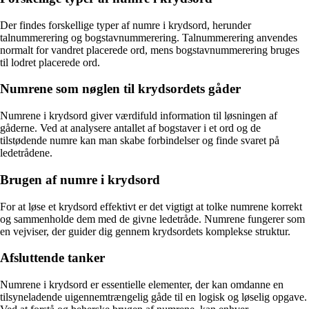
Der findes forskellige typer af numre i krydsord, herunder
talnummerering og bogstavnummerering. Talnummerering anvendes
normalt for vandret placerede ord, mens bogstavnummerering bruges
til lodret placerede ord.
Numrene som nøglen til krydsordets gåder
Numrene i krydsord giver værdifuld information til løsningen af
gåderne. Ved at analysere antallet af bogstaver i et ord og de
tilstødende numre kan man skabe forbindelser og finde svaret på
ledetrådene.
Brugen af numre i krydsord
For at løse et krydsord effektivt er det vigtigt at tolke numrene korrekt
og sammenholde dem med de givne ledetråde. Numrene fungerer som
en vejviser, der guider dig gennem krydsordets komplekse struktur.
Afsluttende tanker
Numrene i krydsord er essentielle elementer, der kan omdanne en
tilsyneladende uigennemtrængelig gåde til en logisk og løselig opgave.