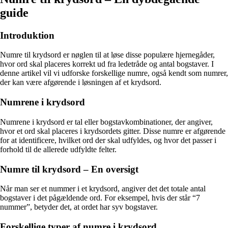
guide
Introduktion
Numre til krydsord er nøglen til at løse disse populære hjernegåder,
hvor ord skal placeres korrekt ud fra ledetråde og antal bogstaver. I
denne artikel vil vi udforske forskellige numre, også kendt som numrer,
der kan være afgørende i løsningen af et krydsord.
Numrene i krydsord
Numrene i krydsord er tal eller bogstavkombinationer, der angiver,
hvor et ord skal placeres i krydsordets gitter. Disse numre er afgørende
for at identificere, hvilket ord der skal udfyldes, og hvor det passer i
forhold til de allerede udfyldte felter.
Numre til krydsord – En oversigt
Når man ser et nummer i et krydsord, angiver det det totale antal
bogstaver i det pågældende ord. For eksempel, hvis der står “7
nummer”, betyder det, at ordet har syv bogstaver.
Forskellige typer af numre i krydsord