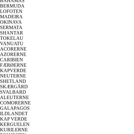
BAHAMAS
BERMUDA
LOFOTEN
MADEIRA
OKINAVA
SERMATA
SHANTAR
TOKELAU
VANUATU
ACORERNE
AZORERNE
CARIBIEN
FÆRØERNE
KAPVERDE
NEUTERNE
SHETLAND
SKÆRGÅRD
SVALBARD
ALEUTERNE
COMORERNE
GALAPAGOS
ILDLANDET
KAP VERDE
KERGUELEN
KURILERNE