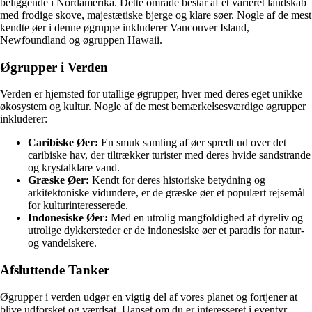
beliggende i Nordamerika. Dette område består af et varieret landskab
med frodige skove, majestætiske bjerge og klare søer. Nogle af de mest
kendte øer i denne øgruppe inkluderer Vancouver Island,
Newfoundland og øgruppen Hawaii.
Øgrupper i Verden
Verden er hjemsted for utallige øgrupper, hver med deres eget unikke
økosystem og kultur. Nogle af de mest bemærkelsesværdige øgrupper
inkluderer:
Caribiske Øer:
En smuk samling af øer spredt ud over det
caribiske hav, der tiltrækker turister med deres hvide sandstrande
og krystalklare vand.
Græske Øer:
Kendt for deres historiske betydning og
arkitektoniske vidundere, er de græske øer et populært rejsemål
for kulturinteresserede.
Indonesiske Øer:
Med en utrolig mangfoldighed af dyreliv og
utrolige dykkersteder er de indonesiske øer et paradis for natur-
og vandelskere.
Afsluttende Tanker
Øgrupper i verden udgør en vigtig del af vores planet og fortjener at
blive udforsket og værdsat. Uanset om du er interesseret i eventyr,