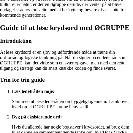
kultur eller natur, er der en øgruppe derude, der venter på at blive
opdaget. Lad os fortsætte med at beskytte og bevare disse skatte for
kommende generationer.
Guide til at løse krydsord med ØGRUPPE
Introduktion
At løse krydsord er en sjov og udfordrende måde at træne din
ordforråd og logiske tænkning på. Når du støder på en ledetråd som
ØGRUPPE, kan det virke som en svær opgave, men med den rette
tilgang og strategi kan du snart knække koden og finde svaret.
Trin for trin guide
Læs ledetråden nøje:
Start med at læse ledetråden omhyggeligt igennem. Tænk over,
hvad ordet ØGRUPPE kunne henvise til.
Byg på eksisterende ord:
Hvis du allerede har nogle bogstaver i krydsordet, så brug dem
til at danne en sammenhængende tanke om, hvad ØGRUPPE