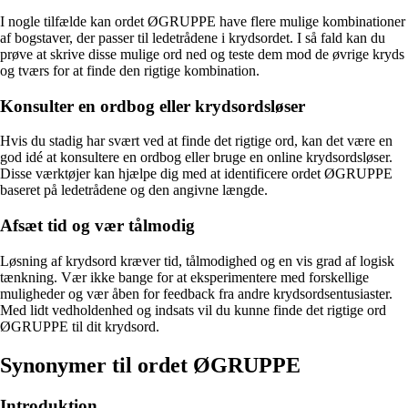
I nogle tilfælde kan ordet ØGRUPPE have flere mulige kombinationer
af bogstaver, der passer til ledetrådene i krydsordet. I så fald kan du
prøve at skrive disse mulige ord ned og teste dem mod de øvrige kryds
og tværs for at finde den rigtige kombination.
Konsulter en ordbog eller krydsordsløser
Hvis du stadig har svært ved at finde det rigtige ord, kan det være en
god idé at konsultere en ordbog eller bruge en online krydsordsløser.
Disse værktøjer kan hjælpe dig med at identificere ordet ØGRUPPE
baseret på ledetrådene og den angivne længde.
Afsæt tid og vær tålmodig
Løsning af krydsord kræver tid, tålmodighed og en vis grad af logisk
tænkning. Vær ikke bange for at eksperimentere med forskellige
muligheder og vær åben for feedback fra andre krydsordsentusiaster.
Med lidt vedholdenhed og indsats vil du kunne finde det rigtige ord
ØGRUPPE til dit krydsord.
Synonymer til ordet ØGRUPPE
Introduktion