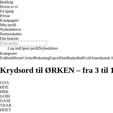
Bet
Help
Hvem er vi
Få hjælp
Presse
Kampagner
Min profil
Nyhedsbreve
Partnerskaber
Din historie
Log ind
Opret profil
Nyhedsbrev
Kategorier
Fodbold
Heste
Cricket
Boksning
Esport
Dart
Basketball
Golf
Amerikansk f
Krydsord til ØRKEN – fra 3 til 
GOA
ØDE
ØRK
GOBI
OASE
THAR
ØDET