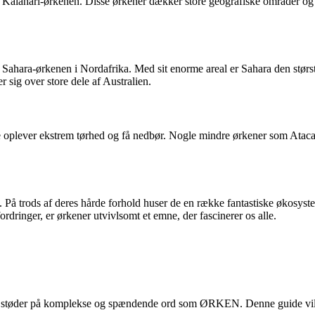
alahari-ørkenen. Disse ørkener dækker store geografiske områder og er 
ne Sahara-ørkenen i Nordafrika. Med sit enorme areal er Sahara den st
 sig over store dele af Australien.
 at de oplever ekstrem tørhed og få nedbør. Nogle mindre ørkener som A
å trods af deres hårde forhold huser de en række fantastiske økosyste
ordringer, er ørkener utvivlsomt et emne, der fascinerer os alle.
støder på komplekse og spændende ord som ØRKEN. Denne guide vil give 