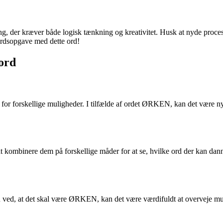
 kræver både logisk tænkning og kreativitet. Husk at nyde processen og
dsordsopgave med dette ord!
sord
ver for forskellige muligheder. I tilfælde af ordet ØRKEN, kan det være 
v at kombinere dem på forskellige måder for at se, hvilke ord der kan 
lvom du ved, at det skal være ØRKEN, kan det være værdifuldt at ove