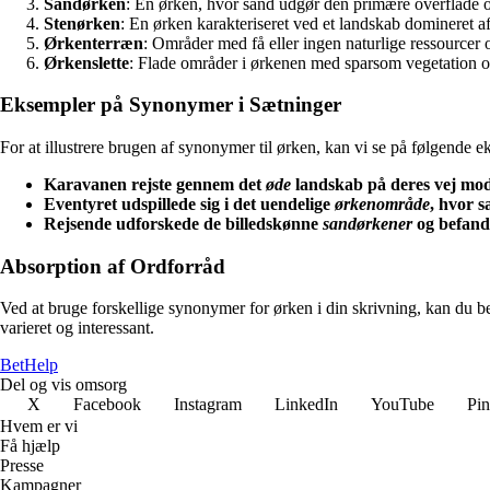
Sandørken
: En ørken, hvor sand udgør den primære overflade o
Stenørken
: En ørken karakteriseret ved et landskab domineret a
Ørkenterræn
: Områder med få eller ingen naturlige ressourcer 
Ørkenslette
: Flade områder i ørkenen med sparsom vegetation 
Eksempler på Synonymer i Sætninger
For at illustrere brugen af synonymer til ørken, kan vi se på følgende e
Karavanen rejste gennem det
øde
landskab på deres vej mod
Eventyret udspillede sig i det uendelige
ørkenområde
, hvor 
Rejsende udforskede de billedskønne
sandørkener
og befandt
Absorption af Ordforråd
Ved at bruge forskellige synonymer for ørken i din skrivning, kan du be
varieret og interessant.
Bet
Help
Del og vis omsorg
X
Facebook
Instagram
LinkedIn
YouTube
Pin
Hvem er vi
Få hjælp
Presse
Kampagner