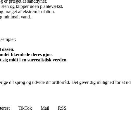
g er præget af sanddyner.
f sten og klipper uden plantevækst.
og præget af ekstrem isolation.
og minimalt vand.
ksempler:
 oasen.
sandet blændede deres øjne.
 sig midt i en surrealistisk verden.
rige dit sprog og udvide dit ordforråd. Det giver dig mulighed for at ud
terest
TikTok
Mail
RSS