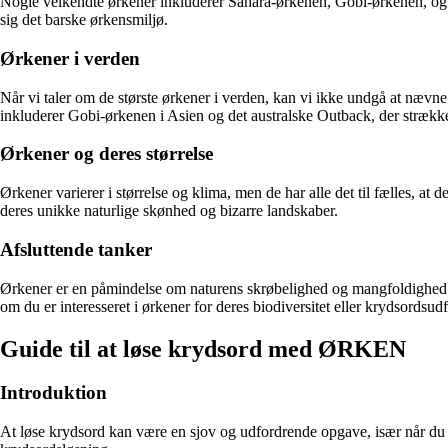
Nogle velkendte ørkener inkluderer Sahara-ørkenen, Gobi-ørkenen, og K
sig det barske ørkensmiljø.
Ørkener i verden
Når vi taler om de største ørkener i verden, kan vi ikke undgå at næv
inkluderer Gobi-ørkenen i Asien og det australske Outback, der strækker
Ørkener og deres størrelse
Ørkener varierer i størrelse og klima, men de har alle det til fælles,
deres unikke naturlige skønhed og bizarre landskaber.
Afsluttende tanker
Ørkener er en påmindelse om naturens skrøbelighed og mangfoldighed. P
om du er interesseret i ørkener for deres biodiversitet eller krydsordsudf
Guide til at løse krydsord med ØRKEN
Introduktion
At løse krydsord kan være en sjov og udfordrende opgave, især når du 