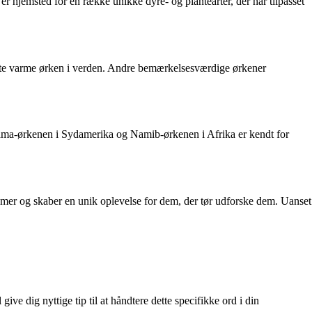
hjemsted for en række unikke dyre- og plantearter, der har tilpasset
ørste varme ørken i verden. Andre bemærkelsesværdige ørkener
tacama-ørkenen i Sydamerika og Namib-ørkenen i Afrika er kendt for
mer og skaber en unik oplevelse for dem, der tør udforske dem. Uanset
dig nyttige tip til at håndtere dette specifikke ord i din