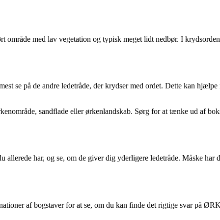
, tørt område med lav vegetation og typisk meget lidt nedbør. I krydso
est se på de andre ledetråde, der krydser med ordet. Dette kan hjælp
nområde, sandflade eller ørkenlandskab. Sørg for at tænke ud af bokse
llerede har, og se, om de giver dig yderligere ledetråde. Måske har du 
mbinationer af bogstaver for at se, om du kan finde det rigtige svar på