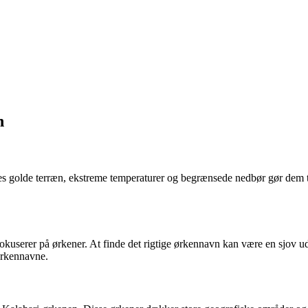
n
es golde terræn, ekstreme temperaturer og begrænsede nedbør gør dem t
fokuserer på ørkener. At finde det rigtige ørkennavn kan være en sjov 
ørkennavne.