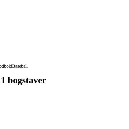
odbold
Baseball
11 bogstaver