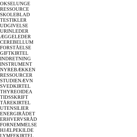
OKSELUNGE
RESSOURCE
SKOLEBLAD
TESTIKLER
UDGIVELSE
URINLEDER
ÆGGELEDER
CEREBELLUM
FORSTÅELSE
GIFTKIRTEL
INDRETNING
INSTRUMENT
NYREBÆKKEN
RESSOURCER
STUDIENÆVN
SVEDKIRTEL
THYREOIDEA
TIDSSKRIFT
TÅREKIRTEL
UTENSILIER
ENERGIRÅDET
ERHVERVSRÅD
FORNEMMELSE
HJÆLPEKILDE
LYMFEKIRTEL