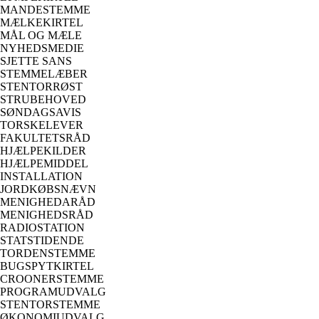
MANDESTEMME
MÆLKEKIRTEL
MÅL OG MÆLE
NYHEDSMEDIE
SJETTE SANS
STEMMELÆBER
STENTORRØST
STRUBEHOVED
SØNDAGSAVIS
TORSKELEVER
FAKULTETSRÅD
HJÆLPEKILDER
HJÆLPEMIDDEL
INSTALLATION
JORDKØBSNÆVN
MENIGHEDARÅD
MENIGHEDSRÅD
RADIOSTATION
STATSTIDENDE
TORDENSTEMME
BUGSPYTKIRTEL
CROONERSTEMME
PROGRAMUDVALG
STENTORSTEMME
ØKONOMIUDVALG