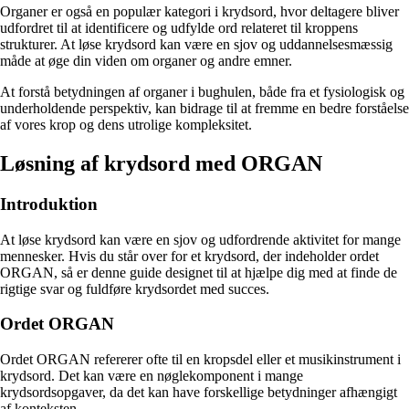
Organer er også en populær kategori i krydsord, hvor deltagere bliver
udfordret til at identificere og udfylde ord relateret til kroppens
strukturer. At løse krydsord kan være en sjov og uddannelsesmæssig
måde at øge din viden om organer og andre emner.
At forstå betydningen af organer i bughulen, både fra et fysiologisk og
underholdende perspektiv, kan bidrage til at fremme en bedre forståelse
af vores krop og dens utrolige kompleksitet.
Løsning af krydsord med ORGAN
Introduktion
At løse krydsord kan være en sjov og udfordrende aktivitet for mange
mennesker. Hvis du står over for et krydsord, der indeholder ordet
ORGAN, så er denne guide designet til at hjælpe dig med at finde de
rigtige svar og fuldføre krydsordet med succes.
Ordet ORGAN
Ordet ORGAN refererer ofte til en kropsdel eller et musikinstrument i
krydsord. Det kan være en nøglekomponent i mange
krydsordsopgaver, da det kan have forskellige betydninger afhængigt
af konteksten.