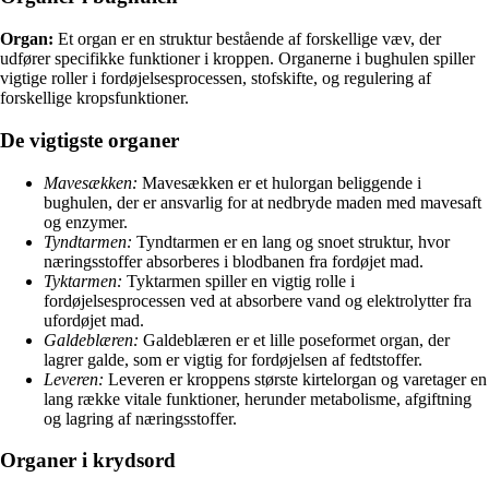
Organ:
Et organ er en struktur bestående af forskellige væv, der
udfører specifikke funktioner i kroppen. Organerne i bughulen spiller
vigtige roller i fordøjelsesprocessen, stofskifte, og regulering af
forskellige kropsfunktioner.
De vigtigste organer
Mavesækken:
Mavesækken er et hulorgan beliggende i
bughulen, der er ansvarlig for at nedbryde maden med mavesaft
og enzymer.
Tyndtarmen:
Tyndtarmen er en lang og snoet struktur, hvor
næringsstoffer absorberes i blodbanen fra fordøjet mad.
Tyktarmen:
Tyktarmen spiller en vigtig rolle i
fordøjelsesprocessen ved at absorbere vand og elektrolytter fra
ufordøjet mad.
Galdeblæren:
Galdeblæren er et lille poseformet organ, der
lagrer galde, som er vigtig for fordøjelsen af fedtstoffer.
Leveren:
Leveren er kroppens største kirtelorgan og varetager en
lang række vitale funktioner, herunder metabolisme, afgiftning
og lagring af næringsstoffer.
Organer i krydsord