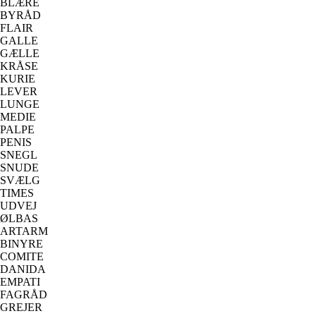
BLÆRE
BYRÅD
FLAIR
GALLE
GÆLLE
KRÅSE
KURIE
LEVER
LUNGE
MEDIE
PALPE
PENIS
SNEGL
SNUDE
SVÆLG
TIMES
UDVEJ
ØLBAS
ARTARM
BINYRE
COMITE
DANIDA
EMPATI
FAGRÅD
GREJER