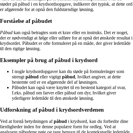
støder på påbud i en krydsordsopgave, indikerer det typisk, at dette ord
er afgørende for at opnå den fuldstændige løsning.
Forståelse af påbudet
Påbud
kan også betragtes som et krav eller en instruks. Det er noget,
der er nødvendigt at følge eller udføre for at opnå det ønskede resultat i
krydsordet. Påbudet er ofte formuleret på en måde, der giver ledetråde
til den rigtige løsning.
Eksempler på brug af påbud i krydsord
I nogle krydsordopgaver kan du støde på formuleringer som
strengt
påbud
eller vigtigt
påbud
, hvilket angiver, at dette
bestemte ord er en afgørende del af løsningen.
Påbudet kan også være knyttet til en bestemt kategori af svar,
f.eks. påbud om farver eller påbud om dyr, hvilket giver
yderligere ledetråde til den ønskede løsning.
Udforskning af påbud i krydsordverdenen
Ved at forstå betydningen af
påbud
i krydsord, kan du forbedre dine
færdigheder inden for denne populære form for ordleg. Ved at
analysere påbudene nøje og tage hensyn til de kontekstuelle ledetråde,