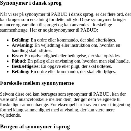
Synonymer i dansk sprog
Når vi ser på synonymer til PÅBUD i dansk sprog, er der flere ord, der
kan bruges som erstatning for dette udtryk. Disse synonymer bringer
nuancer og variation til sproget og kan anvendes i forskellige
sammenhænge. Her er nogle synonymer til PÅBUD:
Befaling:
En ordre eller kommando, der skal efterfølges.
Anvisning:
En vejledning eller instruktion om, hvordan en
handling skal udføres.
Krav:
En nødvendighed eller betingelse, der skal opfyldes.
Påbud:
En pålæg eller anvisning om, hvordan man skal handle.
Beskæftigelse:
En opgave eller pligt, der skal udføres.
Befaling:
En ordre eller kommando, der skal efterfølges.
Forskelle mellem synonymerne
Selvom disse ord kan betragtes som synonymer til PÅBUD, kan der
være små nuanceforskelle mellem dem, der gør dem velegnede til
forskellige sammenhænge. For eksempel har krav en mere stringent og
formel klang sammenlignet med anvisning, der kan være mere
vejledende.
Brugen af synonymer i sprog