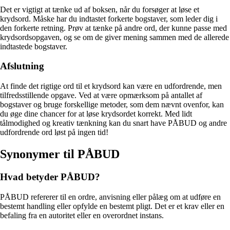
Det er vigtigt at tænke ud af boksen, når du forsøger at løse et
krydsord. Måske har du indtastet forkerte bogstaver, som leder dig i
den forkerte retning. Prøv at tænke på andre ord, der kunne passe med
krydsordsopgaven, og se om de giver mening sammen med de allerede
indtastede bogstaver.
Afslutning
At finde det rigtige ord til et krydsord kan være en udfordrende, men
tilfredsstillende opgave. Ved at være opmærksom på antallet af
bogstaver og bruge forskellige metoder, som dem nævnt ovenfor, kan
du øge dine chancer for at løse krydsordet korrekt. Med lidt
tålmodighed og kreativ tænkning kan du snart have PÅBUD og andre
udfordrende ord løst på ingen tid!
Synonymer til PÅBUD
Hvad betyder PÅBUD?
PÅBUD refererer til en ordre, anvisning eller pålæg om at udføre en
bestemt handling eller opfylde en bestemt pligt. Det er et krav eller en
befaling fra en autoritet eller en overordnet instans.