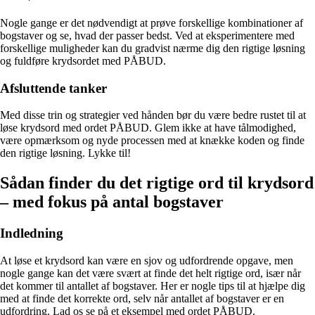
Nogle gange er det nødvendigt at prøve forskellige kombinationer af
bogstaver og se, hvad der passer bedst. Ved at eksperimentere med
forskellige muligheder kan du gradvist nærme dig den rigtige løsning
og fuldføre krydsordet med PÅBUD.
Afsluttende tanker
Med disse trin og strategier ved hånden bør du være bedre rustet til at
løse krydsord med ordet PÅBUD. Glem ikke at have tålmodighed,
være opmærksom og nyde processen med at knække koden og finde
den rigtige løsning. Lykke til!
Sådan finder du det rigtige ord til krydsord
– med fokus på antal bogstaver
Indledning
At løse et krydsord kan være en sjov og udfordrende opgave, men
nogle gange kan det være svært at finde det helt rigtige ord, især når
det kommer til antallet af bogstaver. Her er nogle tips til at hjælpe dig
med at finde det korrekte ord, selv når antallet af bogstaver er en
udfordring. Lad os se på et eksempel med ordet PÅBUD.