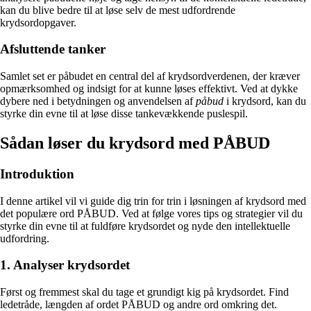
kan du blive bedre til at løse selv de mest udfordrende
krydsordopgaver.
Afsluttende tanker
Samlet set er påbudet en central del af krydsordverdenen, der kræver
opmærksomhed og indsigt for at kunne løses effektivt. Ved at dykke
dybere ned i betydningen og anvendelsen af
påbud
i krydsord, kan du
styrke din evne til at løse disse tankevækkende puslespil.
Sådan løser du krydsord med PÅBUD
Introduktion
I denne artikel vil vi guide dig trin for trin i løsningen af krydsord med
det populære ord PÅBUD. Ved at følge vores tips og strategier vil du
styrke din evne til at fuldføre krydsordet og nyde den intellektuelle
udfordring.
1. Analyser krydsordet
Først og fremmest skal du tage et grundigt kig på krydsordet. Find
ledetråde, længden af ordet PÅBUD og andre ord omkring det.