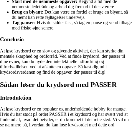
Start med de nemmeste opgaver:
Begynd altid med de
nemmeste ledetråde og arbejd dig fremad til de sværere.
Brug en blyant:
Det kan være en fordel at bruge en blyant, så
du nemt kan rette fejltagelser undervejs.
Tag pauser:
Hvis du sidder fast, så tag en pause og vend tilbage
med friske øjne senere.
Conclusio
At løse krydsord er en sjov og givende aktivitet, der kan styrke din
mentale skarphed og ordforråd. Ved at finde krydsord, der passer til
dine evner, kan du nyde den intellektuelle udfordring og
tilfredsstillelsen ved at afslutte en opgave. Så kast dig ud i
krydsordsverdenen og find de opgaver, der passer til dig!
Sådan løser du krydsord med PASSER
Introduktion
At løse krydsord er en populær og underholdende hobby for mange.
Hvis du har stødt på ordet PASSER i et krydsord og har svært ved at
finde ud af, hvad det betyder, er du kommet til det rette sted. Vi vil nu
se nærmere på, hvordan du kan løse krydsordet med dette ord.