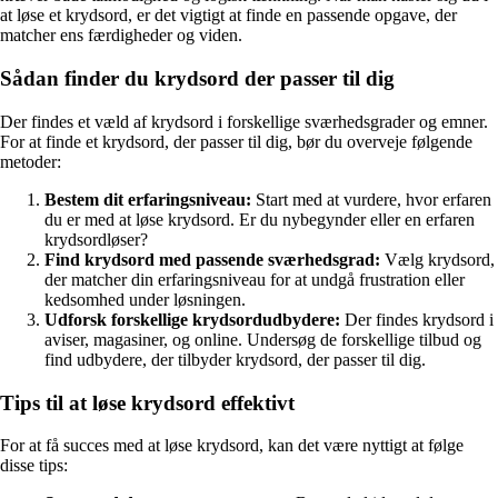
at løse et krydsord, er det vigtigt at finde en passende opgave, der
matcher ens færdigheder og viden.
Sådan finder du krydsord der passer til dig
Der findes et væld af krydsord i forskellige sværhedsgrader og emner.
For at finde et krydsord, der passer til dig, bør du overveje følgende
metoder:
Bestem dit erfaringsniveau:
Start med at vurdere, hvor erfaren
du er med at løse krydsord. Er du nybegynder eller en erfaren
krydsordløser?
Find krydsord med passende sværhedsgrad:
Vælg krydsord,
der matcher din erfaringsniveau for at undgå frustration eller
kedsomhed under løsningen.
Udforsk forskellige krydsordudbydere:
Der findes krydsord i
aviser, magasiner, og online. Undersøg de forskellige tilbud og
find udbydere, der tilbyder krydsord, der passer til dig.
Tips til at løse krydsord effektivt
For at få succes med at løse krydsord, kan det være nyttigt at følge
disse tips: