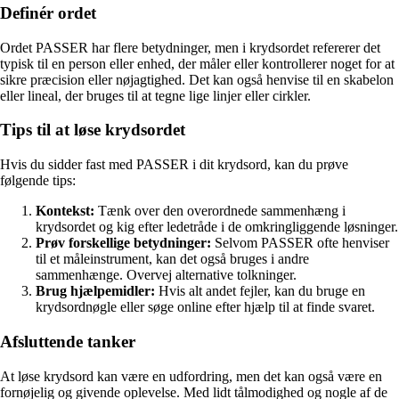
Definér ordet
Ordet PASSER har flere betydninger, men i krydsordet refererer det
typisk til en person eller enhed, der måler eller kontrollerer noget for at
sikre præcision eller nøjagtighed. Det kan også henvise til en skabelon
eller lineal, der bruges til at tegne lige linjer eller cirkler.
Tips til at løse krydsordet
Hvis du sidder fast med PASSER i dit krydsord, kan du prøve
følgende tips:
Kontekst:
Tænk over den overordnede sammenhæng i
krydsordet og kig efter ledetråde i de omkringliggende løsninger.
Prøv forskellige betydninger:
Selvom PASSER ofte henviser
til et måleinstrument, kan det også bruges i andre
sammenhænge. Overvej alternative tolkninger.
Brug hjælpemidler:
Hvis alt andet fejler, kan du bruge en
krydsordnøgle eller søge online efter hjælp til at finde svaret.
Afsluttende tanker
At løse krydsord kan være en udfordring, men det kan også være en
fornøjelig og givende oplevelse. Med lidt tålmodighed og nogle af de