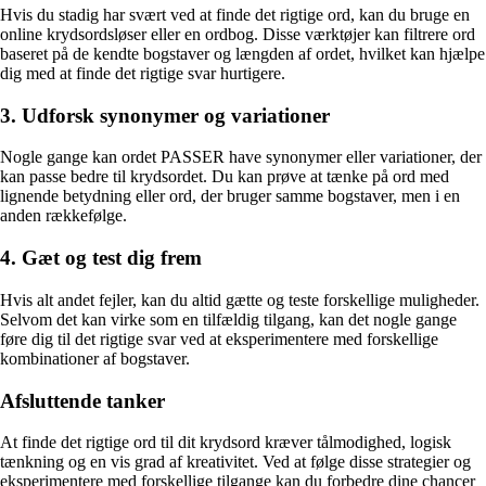
Hvis du stadig har svært ved at finde det rigtige ord, kan du bruge en
online krydsordsløser eller en ordbog. Disse værktøjer kan filtrere ord
baseret på de kendte bogstaver og længden af ordet, hvilket kan hjælpe
dig med at finde det rigtige svar hurtigere.
3. Udforsk synonymer og variationer
Nogle gange kan ordet PASSER have synonymer eller variationer, der
kan passe bedre til krydsordet. Du kan prøve at tænke på ord med
lignende betydning eller ord, der bruger samme bogstaver, men i en
anden rækkefølge.
4. Gæt og test dig frem
Hvis alt andet fejler, kan du altid gætte og teste forskellige muligheder.
Selvom det kan virke som en tilfældig tilgang, kan det nogle gange
føre dig til det rigtige svar ved at eksperimentere med forskellige
kombinationer af bogstaver.
Afsluttende tanker
At finde det rigtige ord til dit krydsord kræver tålmodighed, logisk
tænkning og en vis grad af kreativitet. Ved at følge disse strategier og
eksperimentere med forskellige tilgange kan du forbedre dine chancer