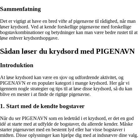
Sammenfatning
Det er vigtigt at have en bred vifte af pigenavne til rådighed, når man
løser krydsord. Ved at kende forskellige pigenavne med forskellige
bogstavkombinationer og betydninger kan man være bedre rustet til at
løse enhver krydsordsopgave.
Sådan løser du krydsord med PIGENAVN
Introduktion
At løse krydsord kan være en sjov og udfordrende aktivitet, og
PIGENAVN er en populær kategori i mange krydsord. Her går vi
igennem nogle strategier og tips til at løse disse krydsord, så du kan
blive en mester i at finde de rigtige pigenavne.
1. Start med de kendte bogstaver
Når du ser PIGENAVN som en ledetråd i et krydsord, er det en god
idé at starte med at udfylde de bogstaver, du allerede kender. Måske
starter pigenavnet med en bestemt lyd eller har visse bogstaver i
midten. Disse oplysninger kan hjælpe dig med at indsnævre dine valg.