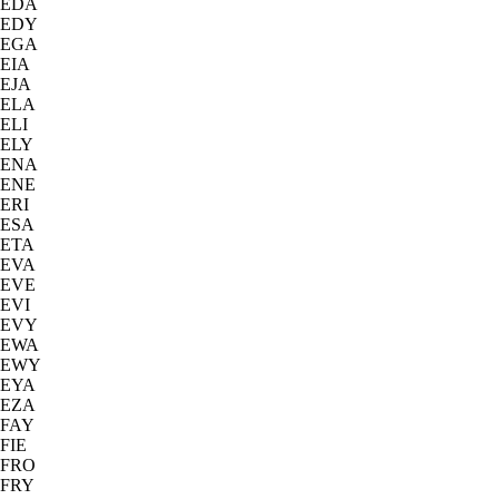
EDA
EDY
EGA
EIA
EJA
ELA
ELI
ELY
ENA
ENE
ERI
ESA
ETA
EVA
EVE
EVI
EVY
EWA
EWY
EYA
EZA
FAY
FIE
FRO
FRY