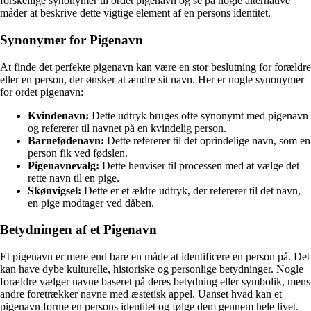
forskellige synonymer til ordet pigenavn og se på nogle alternative
måder at beskrive dette vigtige element af en persons identitet.
Synonymer for Pigenavn
At finde det perfekte pigenavn kan være en stor beslutning for forældre
eller en person, der ønsker at ændre sit navn. Her er nogle synonymer
for ordet pigenavn:
Kvindenavn:
Dette udtryk bruges ofte synonymt med pigenavn
og refererer til navnet på en kvindelig person.
Barnefødenavn:
Dette refererer til det oprindelige navn, som en
person fik ved fødslen.
Pigenavnevalg:
Dette henviser til processen med at vælge det
rette navn til en pige.
Skønvigsel:
Dette er et ældre udtryk, der refererer til det navn,
en pige modtager ved dåben.
Betydningen af et Pigenavn
Et pigenavn er mere end bare en måde at identificere en person på. Det
kan have dybe kulturelle, historiske og personlige betydninger. Nogle
forældre vælger navne baseret på deres betydning eller symbolik, mens
andre foretrækker navne med æstetisk appel. Uanset hvad kan et
pigenavn forme en persons identitet og følge dem gennem hele livet.