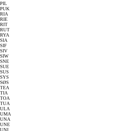
PIL
PUK
RIA
RIE
RIT
RUT
RYA
SIA
SIF
SIV
SIW
SNE
SUE
SUS
SYS
SØS
TEA
TIA
TOA
TUA
ULA
UMA
UNA
UNE
UNI