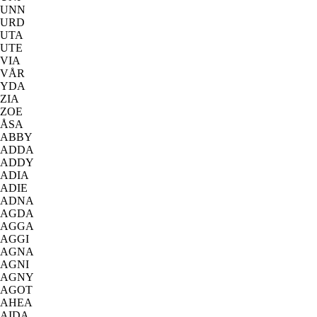
UNN
URD
UTA
UTE
VIA
VÅR
YDA
ZIA
ZOE
ÅSA
ABBY
ADDA
ADDY
ADIA
ADIE
ADNA
AGDA
AGGA
AGGI
AGNA
AGNI
AGNY
AGOT
AHEA
AIDA