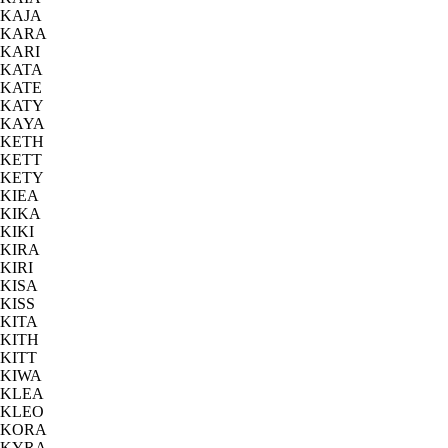
KAJA
KARA
KARI
KATA
KATE
KATY
KAYA
KETH
KETT
KETY
KIEA
KIKA
KIKI
KIRA
KIRI
KISA
KISS
KITA
KITH
KITT
KIWA
KLEA
KLEO
KORA
KYRA