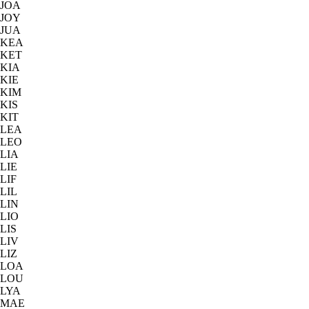
JOA
JOY
JUA
KEA
KET
KIA
KIE
KIM
KIS
KIT
LEA
LEO
LIA
LIE
LIF
LIL
LIN
LIO
LIS
LIV
LIZ
LOA
LOU
LYA
MAE