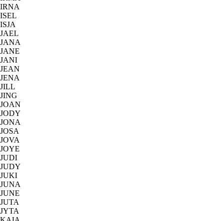
IRNA
ISEL
ISJA
JAEL
JANA
JANE
JANI
JEAN
JENA
JILL
JING
JOAN
JODY
JONA
JOSA
JOVA
JOYE
JUDI
JUDY
JUKI
JUNA
JUNE
JUTA
JYTA
KAIA