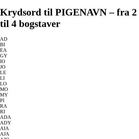
Krydsord til PIGENAVN – fra 2
til 4 bogstaver
AD
BI
EA
GY
IO
JO
LE
LI
LO
MO
MY
PI
RA
RI
ADA
ADY
AIA
AJA