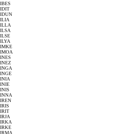
IBES
IDIT
IDUN
ILIA
ILLA
ILSA
ILSE
ILYA
IMKE
IMOA
INES
INEZ
INGA
INGE
INIA
INIE
INIS
INNA
IREN
IRIS
IRIT
IRJA
IRKA
IRKE
IRMA