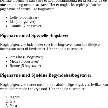
Danske pigenavne kan være et godt udgangspunkt for krydsord, da de
ofte er korte og nemme at stave. Her er nogle eksempler på danske
pigenavne på forskellige bogstaver:
Lotte (5 bogstaver)
Ida (4 bogstaver)
Camilla (7 bogstaver)
Pigenavne med Specielle Bogstaver
Nogle pigenavne indeholder specielle bogstaver, som kan tilføje en
interessant twist til krydsordet. Her er nogle eksempler:
Øregård (6 bogstaver)
Mette (5 bogstaver)
Rønne (5 bogstaver)
Pigenavne med Sjældne Begyndelsesbogstaver
Nogle pigenavne starter med mindre almindelige bogstaver, hvilket kan
være udfordrende i et krydsord. Her er nogle eksempler:
Agnes
Gry
Yrsa