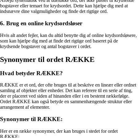
Arbejd systematisk ved at udelukke ord, der ikke passer til krydsende
bogstaver eller temaet for krydsordet. Dette kan hjælpe dig med at
indsnævre dine valgmuligheder og finde det rigtige ord.
6. Brug en online krydsordsløser
Hvis alt andet fejler, kan du altid benytte dig af online krydsordsløsere,
som kan hjælpe dig med at finde det rigtige ord baseret på de
krydsende bogstaver og antal bogstaver i ordet.
Synonymer til ordet RÆKKE
Hvad betyder RÆKKE?
RÆKKE er et ord, der ofte bruges til at beskrive en lineær eller ordnet
samling af objekter eller enheder. Det kan referere til en serie af ting,
der er placeret ved siden af hinanden eller i en bestemt rækkefølge.
Ordet RÆKKE kan også betyde en sammenhængende struktur eller
arrangement af elementer.
Synonymer til RÆKKE:
Her er en række synonymer, der kan bruges i stedet for ordet
RÆKKE: