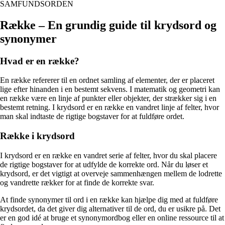
SAMFUNDSORDEN
Række – En grundig guide til krydsord og
synonymer
Hvad er en række?
En række refererer til en ordnet samling af elementer, der er placeret
lige efter hinanden i en bestemt sekvens. I matematik og geometri kan
en række være en linje af punkter eller objekter, der strækker sig i en
bestemt retning. I krydsord er en række en vandret linje af felter, hvor
man skal indtaste de rigtige bogstaver for at fuldføre ordet.
Række i krydsord
I krydsord er en række en vandret serie af felter, hvor du skal placere
de rigtige bogstaver for at udfylde de korrekte ord. Når du løser et
krydsord, er det vigtigt at overveje sammenhængen mellem de lodrette
og vandrette rækker for at finde de korrekte svar.
At finde synonymer til ord i en række kan hjælpe dig med at fuldføre
krydsordet, da det giver dig alternativer til de ord, du er usikre på. Det
er en god idé at bruge et synonymordbog eller en online ressource til at