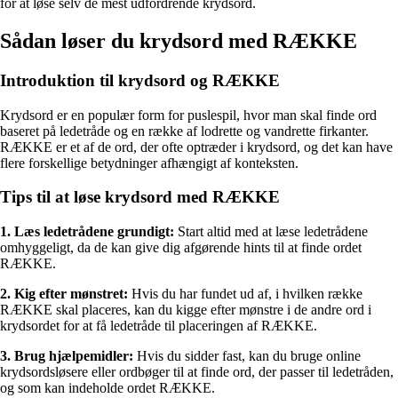
for at løse selv de mest udfordrende krydsord.
Sådan løser du krydsord med RÆKKE
Introduktion til krydsord og RÆKKE
Krydsord er en populær form for puslespil, hvor man skal finde ord
baseret på ledetråde og en række af lodrette og vandrette firkanter.
RÆKKE er et af de ord, der ofte optræder i krydsord, og det kan have
flere forskellige betydninger afhængigt af konteksten.
Tips til at løse krydsord med RÆKKE
1. Læs ledetrådene grundigt:
Start altid med at læse ledetrådene
omhyggeligt, da de kan give dig afgørende hints til at finde ordet
RÆKKE.
2. Kig efter mønstret:
Hvis du har fundet ud af, i hvilken række
RÆKKE skal placeres, kan du kigge efter mønstre i de andre ord i
krydsordet for at få ledetråde til placeringen af RÆKKE.
3. Brug hjælpemidler:
Hvis du sidder fast, kan du bruge online
krydsordsløsere eller ordbøger til at finde ord, der passer til ledetråden,
og som kan indeholde ordet RÆKKE.