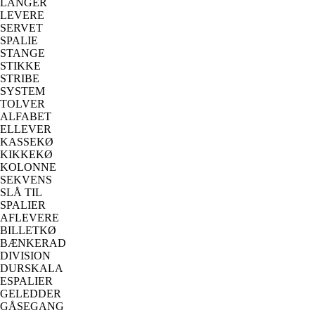
LANGER
LEVERE
SERVET
SPALIE
STANGE
STIKKE
STRIBE
SYSTEM
TOLVER
ALFABET
ELLEVER
KASSEKØ
KIKKEKØ
KOLONNE
SEKVENS
SLÅ TIL
SPALIER
AFLEVERE
BILLETKØ
BÆNKERAD
DIVISION
DURSKALA
ESPALIER
GELEDDER
GÅSEGANG