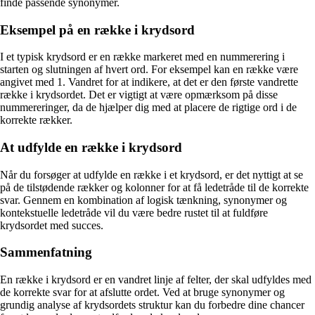
finde passende synonymer.
Eksempel på en række i krydsord
I et typisk krydsord er en række markeret med en nummerering i
starten og slutningen af hvert ord. For eksempel kan en række være
angivet med 1. Vandret for at indikere, at det er den første vandrette
række i krydsordet. Det er vigtigt at være opmærksom på disse
nummereringer, da de hjælper dig med at placere de rigtige ord i de
korrekte rækker.
At udfylde en række i krydsord
Når du forsøger at udfylde en række i et krydsord, er det nyttigt at se
på de tilstødende rækker og kolonner for at få ledetråde til de korrekte
svar. Gennem en kombination af logisk tænkning, synonymer og
kontekstuelle ledetråde vil du være bedre rustet til at fuldføre
krydsordet med succes.
Sammenfatning
En række i krydsord er en vandret linje af felter, der skal udfyldes med
de korrekte svar for at afslutte ordet. Ved at bruge synonymer og
grundig analyse af krydsordets struktur kan du forbedre dine chancer