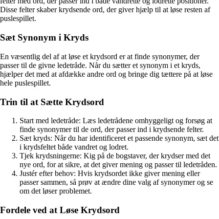
felter med ord, der passer ind i både vandrette og lodrette positioner.
Disse felter skaber krydsende ord, der giver hjælp til at løse resten af
puslespillet.
Sæt Synonym i Kryds
En væsentlig del af at løse et krydsord er at finde synonymer, der
passer til de givne ledetråde. Når du sætter et synonym i et kryds,
hjælper det med at afdække andre ord og bringe dig tættere på at løse
hele puslespillet.
Trin til at Sætte Krydsord
Start med ledetråde: Læs ledetrådene omhyggeligt og forsøg at
finde synonymer til de ord, der passer ind i krydsende felter.
Sæt kryds: Når du har identificeret et passende synonym, sæt det
i krydsfeltet både vandret og lodret.
Tjek krydsningerne: Kig på de bogstaver, der krydser med det
nye ord, for at sikre, at det giver mening og passer til ledetråden.
Justér efter behov: Hvis krydsordet ikke giver mening eller
passer sammen, så prøv at ændre dine valg af synonymer og se
om det løser problemet.
Fordele ved at Løse Krydsord