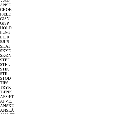
VÆD
ANSE
CHOK
FÆLD
GISN
GISP
HOLD
ILÆG
LEJR
SJUS
SKAT
SKYD
SKØN
STED
STEL
STIK
STIL
STØD
TIPS
TRYK
TÆNK
AFSÆT
AFVEJ
ANSKU
ANSLÅ