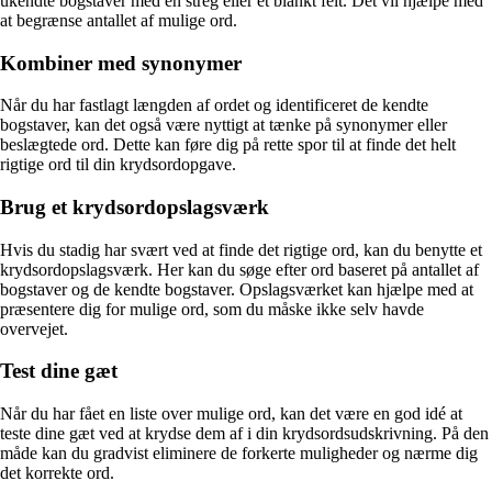
ukendte bogstaver med en streg eller et blankt felt. Det vil hjælpe med
at begrænse antallet af mulige ord.
Kombiner med synonymer
Når du har fastlagt længden af ordet og identificeret de kendte
bogstaver, kan det også være nyttigt at tænke på synonymer eller
beslægtede ord. Dette kan føre dig på rette spor til at finde det helt
rigtige ord til din krydsordopgave.
Brug et krydsordopslagsværk
Hvis du stadig har svært ved at finde det rigtige ord, kan du benytte et
krydsordopslagsværk. Her kan du søge efter ord baseret på antallet af
bogstaver og de kendte bogstaver. Opslagsværket kan hjælpe med at
præsentere dig for mulige ord, som du måske ikke selv havde
overvejet.
Test dine gæt
Når du har fået en liste over mulige ord, kan det være en god idé at
teste dine gæt ved at krydse dem af i din krydsordsudskrivning. På den
måde kan du gradvist eliminere de forkerte muligheder og nærme dig
det korrekte ord.