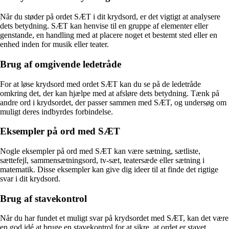
Når du støder på ordet SÆT i dit krydsord, er det vigtigt at analysere
dets betydning. SÆT kan henvise til en gruppe af elementer eller
genstande, en handling med at placere noget et bestemt sted eller en
enhed inden for musik eller teater.
Brug af omgivende ledetråde
For at løse krydsord med ordet SÆT kan du se på de ledetråde
omkring det, der kan hjælpe med at afsløre dets betydning. Tænk på
andre ord i krydsordet, der passer sammen med SÆT, og undersøg om
muligt deres indbyrdes forbindelse.
Eksempler på ord med SÆT
Nogle eksempler på ord med SÆT kan være sætning, sætliste,
sættefejl, sammensætningsord, tv-sæt, teatersæde eller sætning i
matematik. Disse eksempler kan give dig ideer til at finde det rigtige
svar i dit krydsord.
Brug af stavekontrol
Når du har fundet et muligt svar på krydsordet med SÆT, kan det være
en god idé at bruge en stavekontrol for at sikre, at ordet er stavet