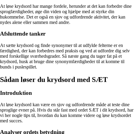
At løse krydsord har mange fordele, herunder at det kan forbedre dine
sprogfærdigheder, øge din viden og hjælpe med at styrke din
hukommelse. Det er også en sjov og udfordrende aktivitet, der kan
nydes alene eller sammen med andre.
Afsluttende tanker
At sætte krydsord og finde synonymer til at udfylde felterne er en
færdighed, der kan forbedres med praksis og ved at udfordre dig selv
med forskellige sværhedsgrader. Så næste gang du tager fat på et
krydsord, husk at bruge dine synonymfærdigheder til at komme til
bunds i puslespillet.
Sådan løser du krydsord med SÆT
Introduktion
At løse krydsord kan være en sjov og udfordrende måde at teste dine
sproglige evner på. Hvis du står fast med ordet SÆT i dit krydsord, har
vi her nogle tips til, hvordan du kan komme videre og løse krydsordet
med succes.
Analyser ordets betydning