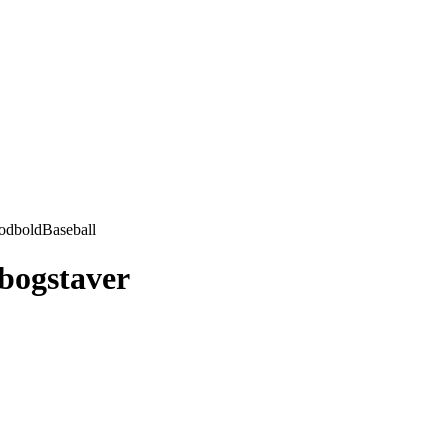
odbold
Baseball
 bogstaver