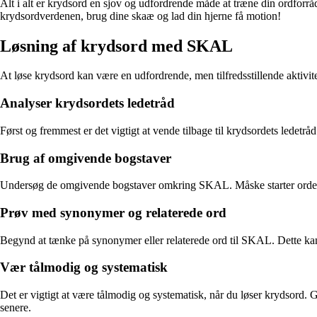
Alt i alt er krydsord en sjov og udfordrende måde at træne din ordforrå
krydsordverdenen, brug dine skaæ og lad din hjerne få motion!
Løsning af krydsord med SKAL
At løse krydsord kan være en udfordrende, men tilfredsstillende aktivite
Analyser krydsordets ledetråd
Først og fremmest er det vigtigt at vende tilbage til krydsordets ledet
Brug af omgivende bogstaver
Undersøg de omgivende bogstaver omkring SKAL. Måske starter ordet med
Prøv med synonymer og relaterede ord
Begynd at tænke på synonymer eller relaterede ord til SKAL. Dette kan
Vær tålmodig og systematisk
Det er vigtigt at være tålmodig og systematisk, når du løser krydsord.
senere.