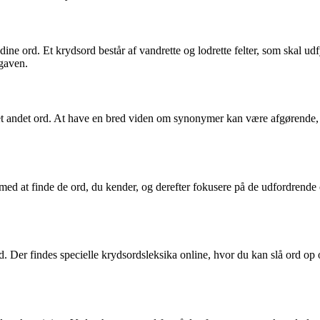
 dine ord. Et krydsord består af vandrette og lodrette felter, som skal u
pgaven.
andet ord. At have en bred viden om synonymer kan være afgørende, nå
e med at finde de ord, du kender, og derefter fokusere på de udfordren
rd. Der findes specielle krydsordsleksika online, hvor du kan slå ord o