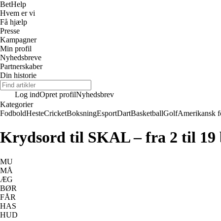
Bet
Help
Hvem er vi
Få hjælp
Presse
Kampagner
Min profil
Nyhedsbreve
Partnerskaber
Din historie
Log ind
Opret profil
Nyhedsbrev
Kategorier
Fodbold
Heste
Cricket
Boksning
Esport
Dart
Basketball
Golf
Amerikansk f
Krydsord til SKAL – fra 2 til 19
MU
MÅ
ÆG
BØR
FÅR
HAS
HUD