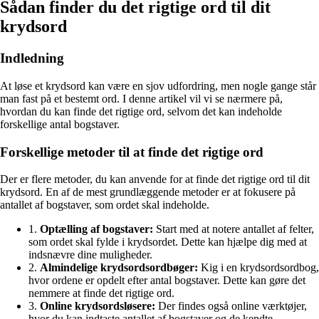
Sådan finder du det rigtige ord til dit
krydsord
Indledning
At løse et krydsord kan være en sjov udfordring, men nogle gange står
man fast på et bestemt ord. I denne artikel vil vi se nærmere på,
hvordan du kan finde det rigtige ord, selvom det kan indeholde
forskellige antal bogstaver.
Forskellige metoder til at finde det rigtige ord
Der er flere metoder, du kan anvende for at finde det rigtige ord til dit
krydsord. En af de mest grundlæggende metoder er at fokusere på
antallet af bogstaver, som ordet skal indeholde.
1.
Optælling af bogstaver:
Start med at notere antallet af felter,
som ordet skal fylde i krydsordet. Dette kan hjælpe dig med at
indsnævre dine muligheder.
2.
Almindelige krydsordsordbøger:
Kig i en krydsordsordbog,
hvor ordene er opdelt efter antal bogstaver. Dette kan gøre det
nemmere at finde det rigtige ord.
3.
Online krydsordsløsere:
Der findes også online værktøjer,
hvor du kan indtaste antallet af bogstaver og de kendte