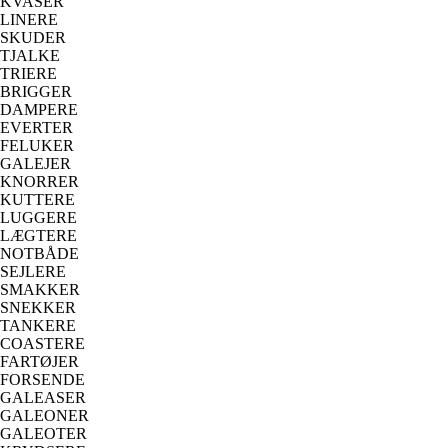
KVASER
LINERE
SKUDER
TJALKE
TRIERE
BRIGGER
DAMPERE
EVERTER
FELUKER
GALEJER
KNORRER
KUTTERE
LUGGERE
LÆGTERE
NOTBÅDE
SEJLERE
SMAKKER
SNEKKER
TANKERE
COASTERE
FARTØJER
FORSENDE
GALEASER
GALEONER
GALEOTER