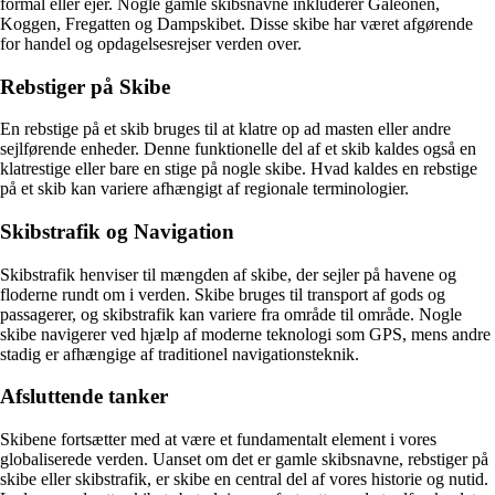
formål eller ejer. Nogle gamle skibsnavne inkluderer Galeonen,
Koggen, Fregatten og Dampskibet. Disse skibe har været afgørende
for handel og opdagelsesrejser verden over.
Rebstiger på Skibe
En rebstige på et skib bruges til at klatre op ad masten eller andre
sejlførende enheder. Denne funktionelle del af et skib kaldes også en
klatrestige eller bare en stige på nogle skibe. Hvad kaldes en rebstige
på et skib kan variere afhængigt af regionale terminologier.
Skibstrafik og Navigation
Skibstrafik henviser til mængden af skibe, der sejler på havene og
floderne rundt om i verden. Skibe bruges til transport af gods og
passagerer, og skibstrafik kan variere fra område til område. Nogle
skibe navigerer ved hjælp af moderne teknologi som GPS, mens andre
stadig er afhængige af traditionel navigationsteknik.
Afsluttende tanker
Skibene fortsætter med at være et fundamentalt element i vores
globaliserede verden. Uanset om det er gamle skibsnavne, rebstiger på
skibe eller skibstrafik, er skibe en central del af vores historie og nutid.