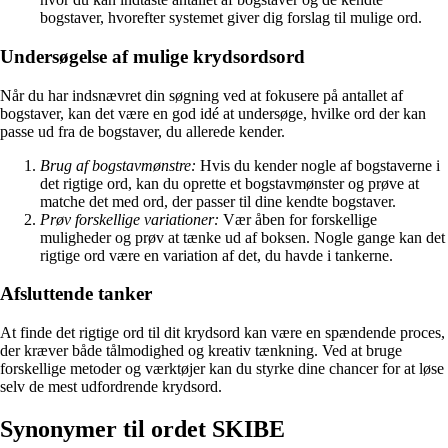
bogstaver, hvorefter systemet giver dig forslag til mulige ord.
Undersøgelse af mulige krydsordsord
Når du har indsnævret din søgning ved at fokusere på antallet af
bogstaver, kan det være en god idé at undersøge, hvilke ord der kan
passe ud fra de bogstaver, du allerede kender.
Brug af bogstavmønstre:
Hvis du kender nogle af bogstaverne i
det rigtige ord, kan du oprette et bogstavmønster og prøve at
matche det med ord, der passer til dine kendte bogstaver.
Prøv forskellige variationer:
Vær åben for forskellige
muligheder og prøv at tænke ud af boksen. Nogle gange kan det
rigtige ord være en variation af det, du havde i tankerne.
Afsluttende tanker
At finde det rigtige ord til dit krydsord kan være en spændende proces,
der kræver både tålmodighed og kreativ tænkning. Ved at bruge
forskellige metoder og værktøjer kan du styrke dine chancer for at løse
selv de mest udfordrende krydsord.
Synonymer til ordet SKIBE