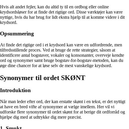
Hvis alt andet fejler, kan du altid ty til en ordbog eller online
krydsordsløser for at finde det rigtige ord. Disse værktøjer kan være
nyttige, hvis du har brug for lidt ekstra hjælp til at komme videre i dit
krydsord.
Opsummering
At finde det rigtige ord i et krydsord kan være en udfordrende, men
tilfredsstillende proces. Ved at bruge de rette strategier, såsom at
identificere antal bogstaver, vokaler og konsonanter, overveje kendte
ord og synonymer samt bruge bogstav-for-bogstav-metoden, kan du
øge dine chancer for at løse selv de mest vanskelige krydsord.
Synonymer til ordet SKØNT
Introduktion
Når man leder efter ord, der kan erstatte skønt i en tekst, er det nyttigt
at have en bred vifte af synonymer at vælge imellem. Her vil vi
udforske flere synonymer til ordet skønt for at berige dit ordforråd og
hjælpe dig med at udtrykke dig mere præcist.
1. Smukt