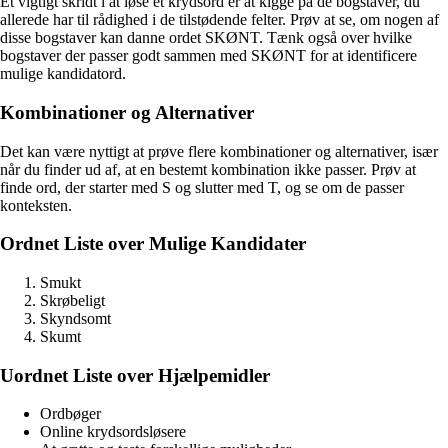
Et vigtigt skridt i at løse et krydsord er at kigge på de bogstaver, du
allerede har til rådighed i de tilstødende felter. Prøv at se, om nogen af
disse bogstaver kan danne ordet SKØNT. Tænk også over hvilke
bogstaver der passer godt sammen med SKØNT for at identificere
mulige kandidatord.
Kombinationer og Alternativer
Det kan være nyttigt at prøve flere kombinationer og alternativer, især
når du finder ud af, at en bestemt kombination ikke passer. Prøv at
finde ord, der starter med S og slutter med T, og se om de passer
konteksten.
Ordnet Liste over Mulige Kandidater
Smukt
Skrøbeligt
Skyndsomt
Skumt
Uordnet Liste over Hjælpemidler
Ordbøger
Online krydsordsløsere