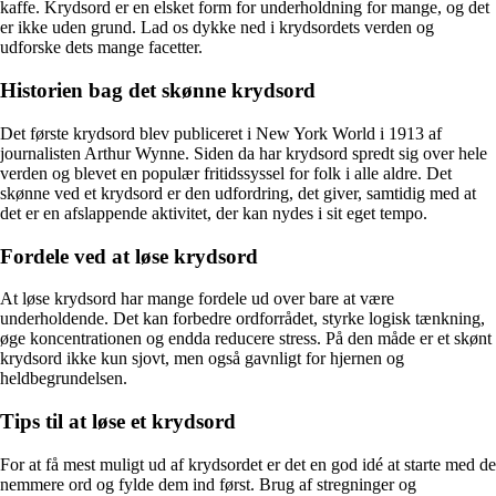
kaffe. Krydsord er en elsket form for underholdning for mange, og det
er ikke uden grund. Lad os dykke ned i krydsordets verden og
udforske dets mange facetter.
Historien bag det skønne krydsord
Det første krydsord blev publiceret i New York World i 1913 af
journalisten Arthur Wynne. Siden da har krydsord spredt sig over hele
verden og blevet en populær fritidssyssel for folk i alle aldre. Det
skønne ved et krydsord er den udfordring, det giver, samtidig med at
det er en afslappende aktivitet, der kan nydes i sit eget tempo.
Fordele ved at løse krydsord
At løse krydsord har mange fordele ud over bare at være
underholdende. Det kan forbedre ordforrådet, styrke logisk tænkning,
øge koncentrationen og endda reducere stress. På den måde er et skønt
krydsord ikke kun sjovt, men også gavnligt for hjernen og
heldbegrundelsen.
Tips til at løse et krydsord
For at få mest muligt ud af krydsordet er det en god idé at starte med de
nemmere ord og fylde dem ind først. Brug af stregninger og