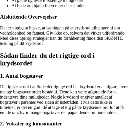
At gætte og teste forskellige muligheder
At bede om hjælp fra venner eller familie
Afsluttende Overvejelser
Det er vigtigt at huske, at løsningen på et krydsord afhænger af din
vedholdenhed og fantasi. Giv ikke op, selvom det virker udfordrende.
Med disse tips og strategier kan du forhåbentlig finde den SKØNTE
løsning på dit krydsord!
Sådan finder du det rigtige ord i
krydsordet
1. Antal bogstaver
Det første skridt i at finde det rigtige ord i et krydsord er at afgøre, hvor
mange bogstaver ordet består af. Dette kan være afgørende for at
indsnævre dine muligheder. Nogle krydsord angiver antallet af
bogstaver i parentes ved siden af ledetråden. Hvis dette ikke er
tilfældet, er det en god idé at tage et kig på de krydsende ord for at få
en idé om, hvor mange bogstaver det pågældende ord indeholder.
2. Vokaler og konsonanter