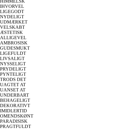
HIMMELSK
IHVORVEL
LIGEGODT
NYDELIGT
UDMÆRKET
VELSKABT
ÆSTETISK
ALLIGEVEL
AMBROSISK
GUDESMUKT
LIGEFULDT
LIVSALIGT
NYSSELIGT
PRYDELIGT
PYNTELIGT
TRODS DET
UAGTET AT
UANSET AT
UNDERBART
BEHAGELIGT
DEKORATIVT
IMIDLERTID
OMENDSKØNT
PARADISISK
PRAGTFULDT