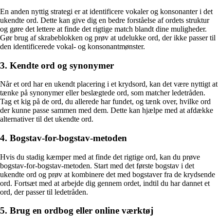
En anden nyttig strategi er at identificere vokaler og konsonanter i det
ukendte ord. Dette kan give dig en bedre forståelse af ordets struktur
og gøre det lettere at finde det rigtige match blandt dine muligheder.
Gør brug af skrabeblokken og prøv at udelukke ord, der ikke passer til
den identificerede vokal- og konsonantmønster.
3. Kendte ord og synonymer
Når et ord har en ukendt placering i et krydsord, kan det være nyttigt at
tænke på synonymer eller beslægtede ord, som matcher ledetråden.
Tag et kig på de ord, du allerede har fundet, og tænk over, hvilke ord
der kunne passe sammen med dem. Dette kan hjælpe med at afdække
alternativer til det ukendte ord.
4. Bogstav-for-bogstav-metoden
Hvis du stadig kæmper med at finde det rigtige ord, kan du prøve
bogstav-for-bogstav-metoden. Start med det første bogstav i det
ukendte ord og prøv at kombinere det med bogstaver fra de krydsende
ord. Fortsæt med at arbejde dig gennem ordet, indtil du har dannet et
ord, der passer til ledetråden.
5. Brug en ordbog eller online værktøj