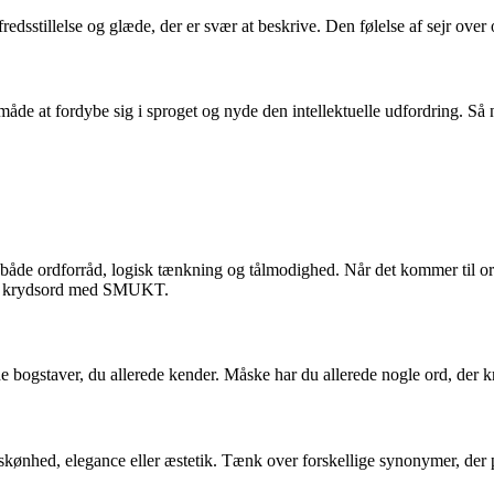
edsstillelse og glæde, der er svær at beskrive. Den følelse af sejr over 
måde at fordybe sig i sproget og nyde den intellektuelle udfordring. Så 
 både ordforråd, logisk tænkning og tålmodighed. Når det kommer til o
 løse krydsord med SMUKT.
de bogstaver, du allerede kender. Måske har du allerede nogle ord, der
skønhed, elegance eller æstetik. Tænk over forskellige synonymer, der p