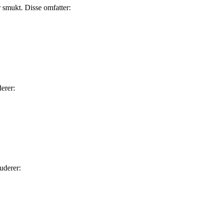
r smukt. Disse omfatter:
erer:
uderer: