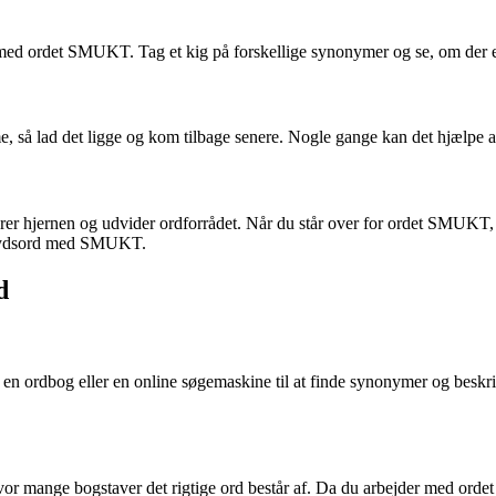
med ordet SMUKT. Tag et kig på forskellige synonymer og se, om der er
å lad det ligge og kom tilbage senere. Nogle gange kan det hjælpe at
erer hjernen og udvider ordforrådet. Når du står over for ordet SMUKT, 
e krydsord med SMUKT.
d
ug en ordbog eller en online søgemaskine til at finde synonymer og beskri
rer, hvor mange bogstaver det rigtige ord består af. Da du arbejder med or