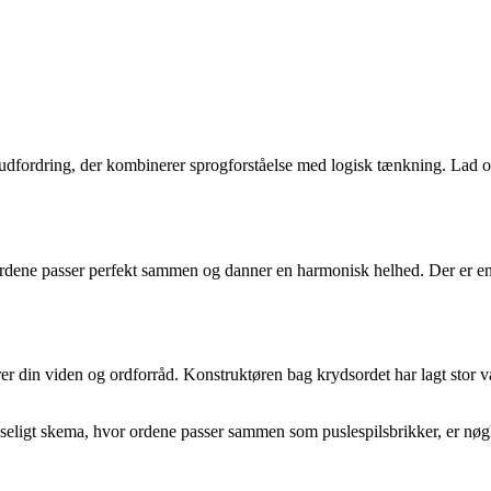
uel udfordring, der kombinerer sprogforståelse med logisk tænkning. La
rdene passer perfekt sammen og danner en harmonisk helhed. Der er en sy
rer din viden og ordforråd. Konstruktøren bag krydsordet har lagt stor v
læseligt skema, hvor ordene passer sammen som puslespilsbrikker, er nøg