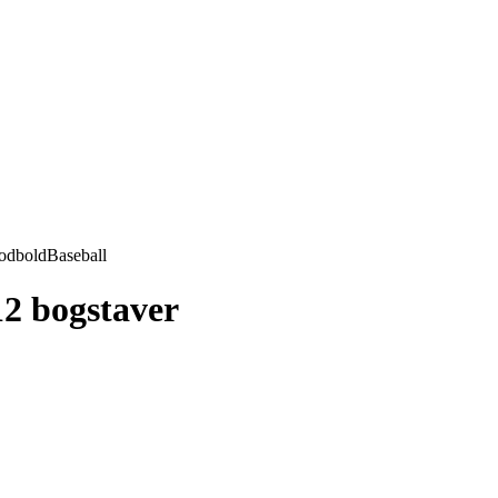
odbold
Baseball
12 bogstaver