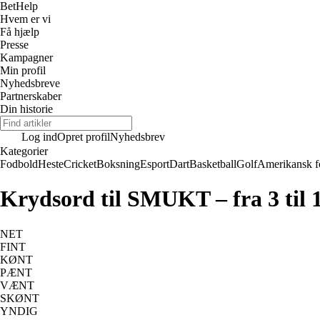
Bet
Help
Hvem er vi
Få hjælp
Presse
Kampagner
Min profil
Nyhedsbreve
Partnerskaber
Din historie
Log ind
Opret profil
Nyhedsbrev
Kategorier
Fodbold
Heste
Cricket
Boksning
Esport
Dart
Basketball
Golf
Amerikansk f
Krydsord til SMUKT – fra 3 til 
NET
FINT
KØNT
PÆNT
VÆNT
SKØNT
YNDIG