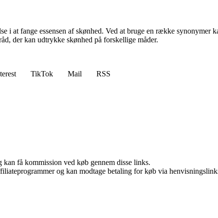
øvelse i at fange essensen af skønhed. Ved at bruge en række synonymer
råd, der kan udtrykke skønhed på forskellige måder.
terest
TikTok
Mail
RSS
, og kan få kommission ved køb gennem disse links.
affiliateprogrammer og kan modtage betaling for køb via henvisningslinks