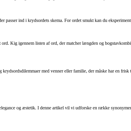
er passer ind i krydsordets skema. For ordet smukt kan du eksperimenter
mt ord. Kig igennem listen af ord, der matcher længden og bogstavkombina
g krydsordsdilemmaer med venner eller familie, der måske har en frisk ta
 elegance og æstetik. I denne artikel vil vi udforske en række synonymer