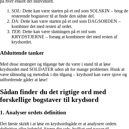
på hver enkelt del individuelt.
SOL:
Dette kan være starten på et ord som SOLSKIN – brug de
resterende bogstaver til at finde den sidste del.
DA:
Dette kan være starten på et ord som DAGSORDEN –
kombiner det med resten af ordet.
TER:
Dette kan være slutningen på et ord som
KRYDSTJERNE – forsøg at kombinere det med resten af
krydsordet.
Afsluttende tanker
Med disse strategier og tilgange bør du være i stand til at løse
krydsordet med SOLDATER uden alt for mange problemer. Husk at
være tålmodig og metodisk i din tilgang – krydsord kan være sjove og
udfordrende gåder at løse!
Sådan finder du det rigtige ord med
forskellige bogstaver til krydsord
1. Analyser ordets definition
Det første skridt i at løse en krydsordsgåde er at analysere ordets
definition eller ledetråd. Spørg dig selv, hvilket ord passer til