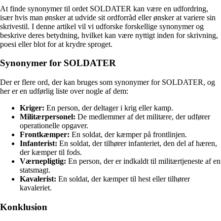
At finde synonymer til ordet SOLDATER kan være en udfordring,
især hvis man ønsker at udvide sit ordforråd eller ønsker at variere sin
skrivestil. I denne artikel vil vi udforske forskellige synonymer og
beskrive deres betydning, hvilket kan være nyttigt inden for skrivning,
poesi eller blot for at krydre sproget.
Synonymer for SOLDATER
Der er flere ord, der kan bruges som synonymer for SOLDATER, og
her er en udførlig liste over nogle af dem:
Kriger:
En person, der deltager i krig eller kamp.
Militærpersonel:
De medlemmer af det militære, der udfører
operationelle opgaver.
Frontkæmper:
En soldat, der kæmper på frontlinjen.
Infanterist:
En soldat, der tilhører infanteriet, den del af hæren,
der kæmper til fods.
Værnepligtig:
En person, der er indkaldt til militærtjeneste af en
statsmagt.
Kavalerist:
En soldat, der kæmper til hest eller tilhører
kavaleriet.
Konklusion