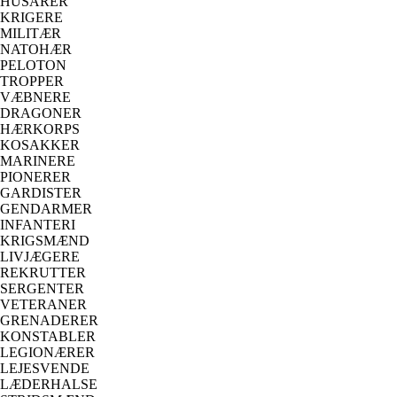
HUSARER
KRIGERE
MILITÆR
NATOHÆR
PELOTON
TROPPER
VÆBNERE
DRAGONER
HÆRKORPS
KOSAKKER
MARINERE
PIONERER
GARDISTER
GENDARMER
INFANTERI
KRIGSMÆND
LIVJÆGERE
REKRUTTER
SERGENTER
VETERANER
GRENADERER
KONSTABLER
LEGIONÆRER
LEJESVENDE
LÆDERHALSE