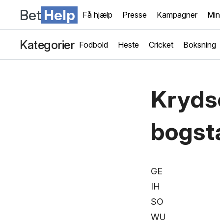
Bet
Help
Få hjælp
Presse
Kampagner
Min
Kategorier
Fodbold
Heste
Cricket
Boksning
Krydso
bogst
GE
IH
SO
WU