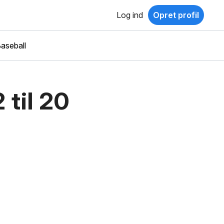
Log ind
Opret profil
aseball
 til 20