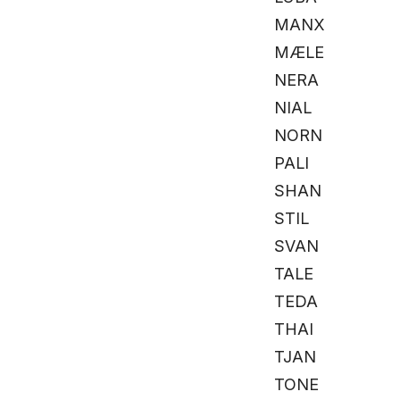
MANX
MÆLE
NERA
NIAL
NORN
PALI
SHAN
STIL
SVAN
TALE
TEDA
THAI
TJAN
TONE